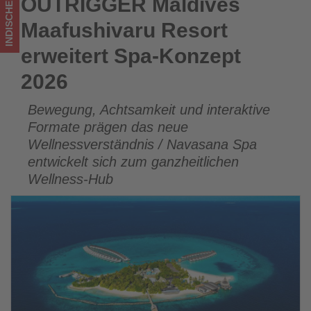
INDISCHER OZEAN
OUTRIGGER Maldives
OUTRIGGER Maldives Maafushivaru Resort erweitert Spa-
im
Konzept 2026
Maafushivaru Resort
Tourismus
erweitert Spa-Konzept
los
2026
ist!
Bewegung, Achtsamkeit und interaktive
Formate prägen das neue
Wellnessverständnis / Navasana Spa
entwickelt sich zum ganzheitlichen
Wellness-Hub