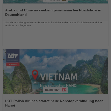
Lesen
Sie
Aruba und Curaçao werben gemeinsam bei Roadshow in
die
Deutschland
Nachrichten
Vier Veranstaltungen bieten Reiseprofis Einblicke in die beiden Karibikinseln und ihre
touristischen Angebote
04.08.2026
Lesen
Sie
LOT Polish Airlines startet neue Nonstopverbindung nach
die
Hanoi
Nachrichten