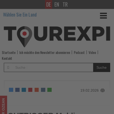
DE
EN
TR
OUTRIGGER
Wählen Sie Ein Land
Maldives
Maafushivaru
Resort
erweitert
Startseite
Ich möchte den Newsletter abonnieren
Podcast
Video
Spa-
Kontakt
Konzept
Suche
2026
-
19.02.2026
Wissen,
was