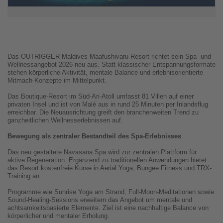
Das OUTRIGGER Maldives Maafushivaru Resort richtet sein Spa- und
Wellnessangebot 2026 neu aus. Statt klassischer Entspannungsformate
stehen körperliche Aktivität, mentale Balance und erlebnisorientierte
Mitmach-Konzepte im Mittelpunkt.
Das Boutique-Resort im Süd-Ari-Atoll umfasst 81 Villen auf einer
privaten Insel und ist von Malé aus in rund 25 Minuten per Inlandsflug
erreichbar. Die Neuausrichtung greift den branchenweiten Trend zu
ganzheitlichen Wellnesserlebnissen auf.
Bewegung als zentraler Bestandteil des Spa-Erlebnisses
Das neu gestaltete Navasana Spa wird zur zentralen Plattform für
aktive Regeneration. Ergänzend zu traditionellen Anwendungen bietet
das Resort kostenfreie Kurse in Aerial Yoga, Bungee Fitness und TRX-
Training an.
Programme wie Sunrise Yoga am Strand, Full-Moon-Meditationen sowie
Sound-Healing-Sessions erweitern das Angebot um mentale und
achtsamkeitsbasierte Elemente. Ziel ist eine nachhaltige Balance von
körperlicher und mentaler Erholung.