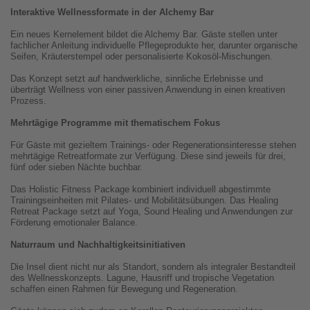
Interaktive Wellnessformate in der Alchemy Bar
Ein neues Kernelement bildet die Alchemy Bar. Gäste stellen unter
fachlicher Anleitung individuelle Pflegeprodukte her, darunter organische
Seifen, Kräuterstempel oder personalisierte Kokosöl-Mischungen.
Das Konzept setzt auf handwerkliche, sinnliche Erlebnisse und
überträgt Wellness von einer passiven Anwendung in einen kreativen
Prozess.
Mehr­tägige Programme mit thematischem Fokus
Für Gäste mit gezieltem Trainings- oder Regenerationsinteresse stehen
mehrtägige Retreatformate zur Verfügung. Diese sind jeweils für drei,
fünf oder sieben Nächte buchbar.
Das Holistic Fitness Package kombiniert individuell abgestimmte
Trainingseinheiten mit Pilates- und Mobilitätsübungen. Das Healing
Retreat Package setzt auf Yoga, Sound Healing und Anwendungen zur
Förderung emotionaler Balance.
Naturraum und Nachhaltigkeitsinitiativen
Die Insel dient nicht nur als Standort, sondern als integraler Bestandteil
des Wellnesskonzepts. Lagune, Hausriff und tropische Vegetation
schaffen einen Rahmen für Bewegung und Regeneration.