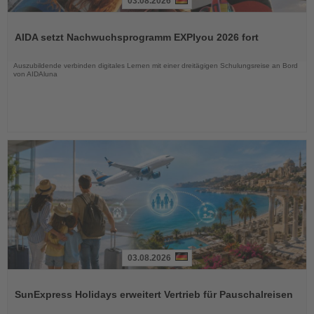
03.08.2026
Lesen
Sie
AIDA setzt Nachwuchsprogramm EXPIyou 2026 fort
die
Nachrichten
Auszubildende verbinden digitales Lernen mit einer dreitägigen Schulungsreise an Bord
von AIDAluna
03.08.2026
Lesen
Sie
SunExpress Holidays erweitert Vertrieb für Pauschalreisen
die
Nachrichten