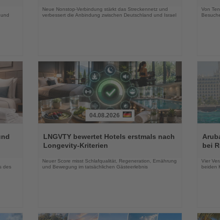
Nachrichten
Nachri
Neue Nonstop-Verbindung stärkt das Streckennetz und
Von Tenn
 und
verbessert die Anbindung zwischen Deutschland und Israel
Besuche
04.08.2026
Lesen
Lesen
Sie
Sie
und
LNGVTY bewertet Hotels erstmals nach
Arub
die
die
Longevity-Kriterien
bei 
Nachrichten
Nachri
Neuer Score misst Schlafqualität, Regeneration, Ernährung
Vier Ver
s des
und Bewegung im tatsächlichen Gästeerlebnis
beiden K