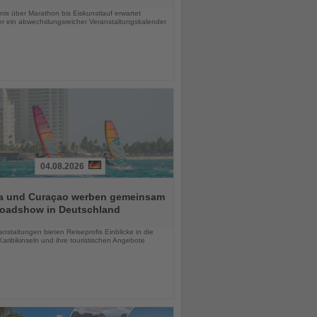
chten
is über Marathon bis Eiskunstlauf erwartet
r ein abwechslungsreicher Veranstaltungskalender
04.08.2026
a und Curaçao werben gemeinsam
Roadshow in Deutschland
chten
anstaltungen bieten Reiseprofis Einblicke in die
aribikinseln und ihre touristischen Angebote