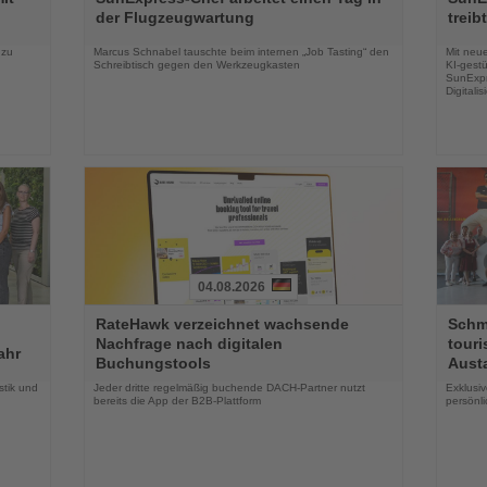
die
die
der Flugzeugwartung
treib
Nachrichten
Nachri
 zu
Marcus Schnabel tauschte beim internen „Job Tasting“ den
Mit neu
Schreibtisch gegen den Werkzeugkasten
KI-gestü
SunExpr
Digitali
04.08.2026
Lesen
Lesen
RateHawk verzeichnet wachsende
Schme
Sie
Sie
Nachfrage nach digitalen
touri
die
die
ahr
Buchungstools
Aust
Nachrichten
Nachri
stik und
Jeder dritte regelmäßig buchende DACH-Partner nutzt
Exklusi
bereits die App der B2B-Plattform
persönl