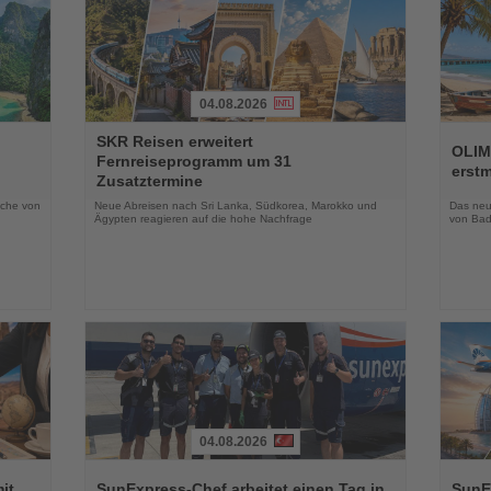
04.08.2026
Lesen
Lesen
SKR Reisen erweitert
Sie
Sie
OLIM
Fernreiseprogramm um 31
die
die
erst
Zusatztermine
Nachrichten
Nachri
oche von
Neue Abreisen nach Sri Lanka, Südkorea, Marokko und
Das neue
Ägypten reagieren auf die hohe Nachfrage
von Bad
04.08.2026
Lesen
Lesen
Sie
Sie
it
SunExpress-Chef arbeitet einen Tag in
SunE