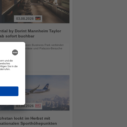
03.08.2026
tial by Dorint Mannheim Taylor
ab sofort buchbar
chten
e Hotel im Taylor Green Business Park verbindet
tsreisen, Stadterlebnisse und Palazzo-Besuche
03.08.2026
hstan lockt im Herbst mit
rnationalen Sporthöhepunkten