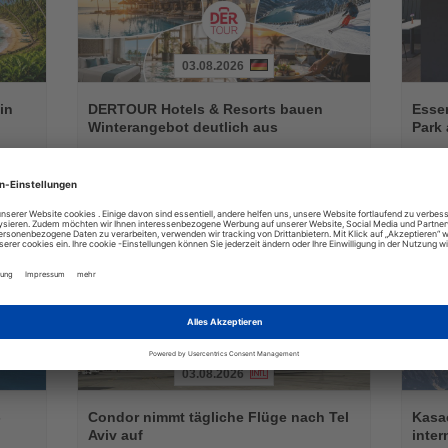
03.08.2026
Lesen
Lesen
Sie
Sie
in
DERTOUR Hotels & Resorts bauen
Essen
die
die
Winterangebot deutlich aus
Park 
Nachrichten
Nachri
a
Neue Hotels, innovative Konzepte und zusätzliche
Das neu
raktiv
Erlebnisse erweitern das Markenportfolio für die
Geschäf
Wintersaison 2026/27
03.08.2026
Lesen
Lesen
Sie
Sie
-
Condor nimmt tägliche Flüge nach Tel
Kasac
die
die
Aviv auf
inte