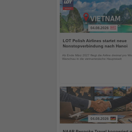
04.08.2026
Lesen
Sie
LOT Polish Airlines startet neue
die
Nonstopverbindung nach Hanoi
Nachrichten
Ab Ende März 2027 fliegt die Airline dreimal pro W
Warschau in die vietnamesische Hauptstadt
04.08.2026
Lesen
Sie
NAAR Bespoke Travel kooperiert m