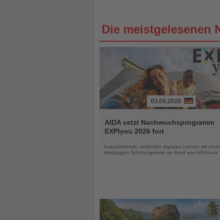
Die meistgelesenen 
03.08.2026
Lesen
Sie
AIDA setzt Nachwuchsprogramm
die
EXPIyou 2026 fort
Nachrichten
Auszubildende verbinden digitales Lernen mit einer
dreitägigen Schulungsreise an Bord von AIDAluna