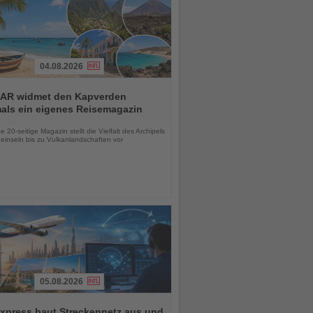
04.08.2026
AR widmet den Kapverden
mals ein eigenes Reisemagazin
chten
 20-seitige Magazin stellt die Vielfalt des Archipels
einseln bis zu Vulkanlandschaften vor
05.08.2026
xpress baut Streckennetz aus und