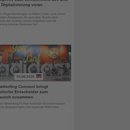
t Digitalisierung voran
chten
en Flugverbindungen im Nahen Osten und einem
tzten Assistenten für operative Teams setzt
ess den Ausbau seines Angebots und die
sierung interner Prozesse fort.
04.08.2026
tterling Connect bringt
stische Entscheider zum
ausch zusammen
chten
ves Networking-Format verbindet Branchenwissen,
iche Begegnungen und regionale Erlebnisse