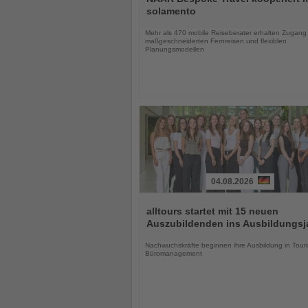
die
solamento
Nachrichten
Mehr als 470 mobile Reiseberater erhalten Zugang
maßgeschneiderten Fernreisen und flexiblen
Planungsmodellen
04.08.2026
Lesen
Sie
alltours startet mit 15 neuen
die
Auszubildenden ins Ausbildungsj
Nachrichten
Nachwuchskräfte beginnen ihre Ausbildung in Touri
Büromanagement