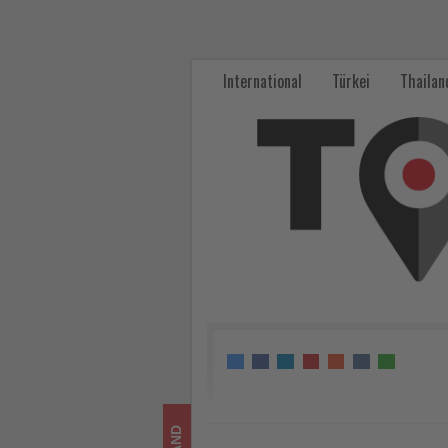
Schutz
im
International
Türkei
Thailan
Arbeitszeitgesetz
für
fliegendes
Personal
-
Wissen,
was
im
Tourismus