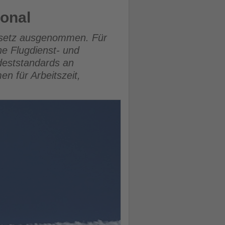
sonal
gesetz ausgenommen. Für
he Flugdienst- und
deststandards an
en für Arbeitszeit,