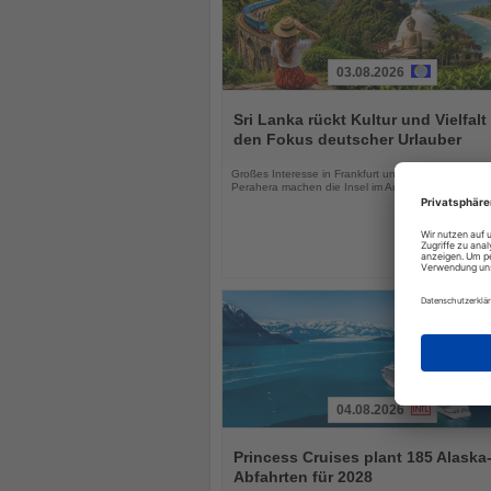
03.08.2026
Lesen
Sie
Sri Lanka rückt Kultur und Vielfalt 
die
den Fokus deutscher Urlauber
Nachrichten
Großes Interesse in Frankfurt und das Kandy Esal
Perahera machen die Insel im August besonders att
04.08.2026
Lesen
Sie
Princess Cruises plant 185 Alaska
die
Abfahrten für 2028