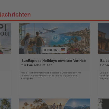
Nachrichten
03.08.2026
Lesen
Lesen
Sie
Sie
SunExpress Holidays erweitert Vertrieb
Balea
die
die
für Pauschalreisen
Sonne
Nachrichten
Nachri
Neue Plattform verbindet klassische Urlaubsreisen mit
Vestige
flexiblen Familienbesuchen in einem abgesicherten
außerge
Reisepaket
August