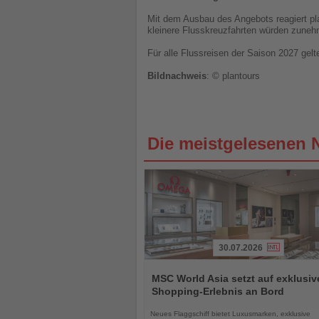
Mit dem Ausbau des Angebots reagiert p
kleinere Flusskreuzfahrten würden zuneh
Für alle Flussreisen der Saison 2027 ge
Bildnachweis
: © plantours
Die meistgelesenen 
30.07.2026
Lesen
Sie
MSC World Asia setzt auf exklusiv
die
Shopping-Erlebnis an Bord
Nachrichten
Neues Flaggschiff bietet Luxusmarken, exklusive