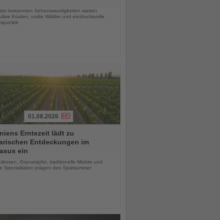
chten
 der bekannten Sehenswürdigkeiten warten
läre Küsten, uralte Wälder und eindrucksvolle
tspunkte
01.08.2026
iens Erntezeit lädt zu
narischen Entdeckungen im
asus ein
chten
rikosen, Granatäpfel, traditionelle Märkte und
le Spezialitäten prägen den Spätsommer