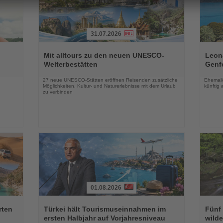
31.07.2026
Lesen
Lesen
Sie
Sie
Mit alltours zu den neuen UNESCO-
Leon
die
die
Welterbestätten
Genf
Nachrichten
Nachri
27 neue UNESCO-Stätten eröffnen Reisenden zusätzliche
Ehemalig
n
Möglichkeiten, Kultur- und Naturerlebnisse mit dem Urlaub
künftig 
zu verbinden
01.08.2026
Lesen
Lesen
Sie
Sie
rten
Türkei hält Tourismuseinnahmen im
Fünf 
die
die
ersten Halbjahr auf Vorjahresniveau
wilde