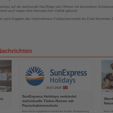
lantours auf die wachsende Nachfrage nach Reisen mit besonderen Schwerpu
mend auch wegen ihrer thematischen Vielfalt gebucht.
lten nach Angaben des Unternehmens Frühbuchervorteile bis Ende November 
Nachrichten
30.07.2026
Lesen
Lesen
SunExpress Holidays verbindet
Sie
Sie
es
Wand
individuelle Türkei-Reisen mit
die
die
Natur
Pauschalreiseschutz
Nachrichten
Nachri
Neue Buchungsplattform kombiniert flexible Reiseplanung
Neue Hi