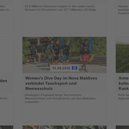
Nachrichten
Nachri
tur,
25,8 Millionen Besucher sorgten in den ersten sechs
Abseits
men im
Monaten für Einnahmen von 25,7 Milliarden US-Dollar
spektaku
Aussich
01.08.2026
Lesen
Lesen
Women's Dive Day im Nova Maldives
Armen
Sie
Sie
aden
verbindet Tauchsport und
kuli
die
die
Meeresschutz
Kauk
Nachrichten
Nachri
Dreitägiges Programm bringt Taucherinnen,
Reife Ap
AI Act
Meeresschützer und Schülerinnen auf den Malediven
regiona
zusammen