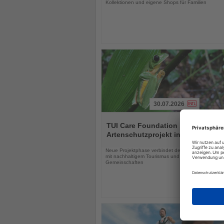
Kollektionen und eigene Shops für Familien
30.07.2026
Lesen
Sie
TUI Care Foundation baut
die
Artenschutzprojekt in Costa Rica 
Nachrichten
Neue Projektphase verbindet den Schutz bedrohter
mit nachhaltigem Tourismus und der Stärkung lokal
Gemeinschaften