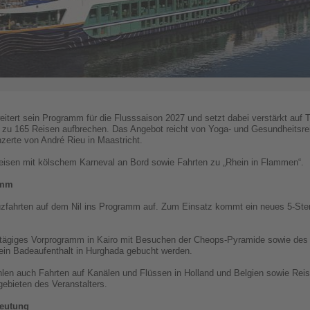
eitert sein Programm für die Flusssaison 2027 und setzt dabei verstärkt au
zu 165 Reisen aufbrechen. Das Angebot reicht von Yoga- und Gesundheitsre
zerte von André Rieu in Maastricht.
eisen mit kölschem Karneval an Bord sowie Fahrten zu „Rhein in Flammen“.
amm
zfahrten auf dem Nil ins Programm auf. Zum Einsatz kommt ein neues 5-Ster
eitägiges Vorprogramm in Kairo mit Besuchen der Cheops-Pyramide sowie des
n Badeaufenthalt in Hurghada gebucht werden.
en auch Fahrten auf Kanälen und Flüssen in Holland und Belgien sowie Reis
gebieten des Veranstalters.
deutung