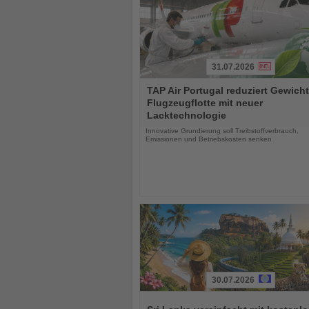
31.07.2026
Lesen
TAP Air Portugal reduziert Gewicht
Sie
Flugzeugflotte mit neuer
die
Lacktechnologie
Nachrichten
Innovative Grundierung soll Treibstoffverbrauch,
Emissionen und Betriebskosten senken
30.07.2026
Lesen
Sie