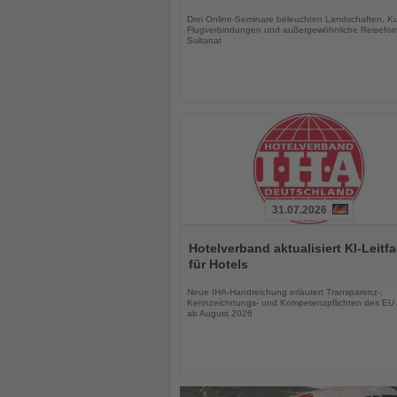
Nachrichten
Drei Online-Seminare beleuchten Landschaften, Kul
Flugverbindungen und außergewöhnliche Reisefor
Sultanat
31.07.2026
Lesen
Sie
Hotelverband aktualisiert KI-Leitf
die
für Hotels
Nachrichten
Neue IHA-Handreichung erläutert Transparenz-,
Kennzeichnungs- und Kompetenzpflichten des EU 
ab August 2026