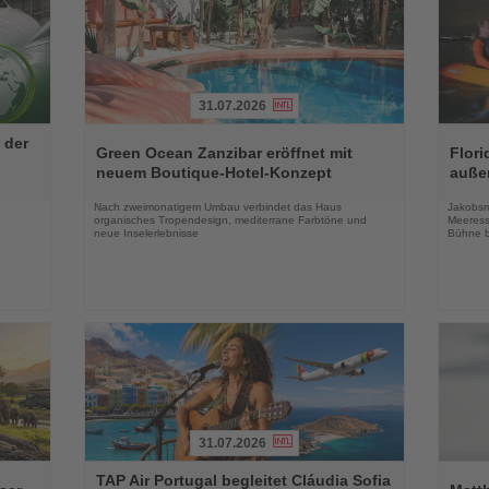
31.07.2026
Lesen
Lesen
 der
Sie
Sie
Green Ocean Zanzibar eröffnet mit
Flori
die
die
neuem Boutique-Hotel-Konzept
auße
Nachrichten
Nachri
Nach zweimonatigem Umbau verbindet das Haus
Jakobsm
organisches Tropendesign, mediterrane Farbtöne und
Meeress
neue Inselerlebnisse
Bühne b
31.07.2026
Lesen
Lesen
TAP Air Portugal begleitet Cláudia Sofia
Sie
Sie