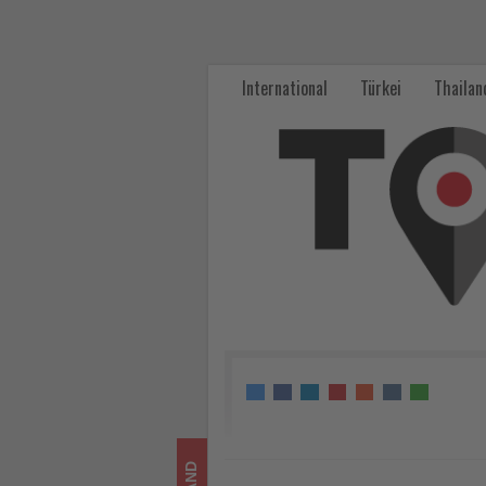
plantours
erweitert
International
Türkei
Thailan
Flussprogramm
2027
um
neue
Themen-
und
Eventreisen
-
Wissen,