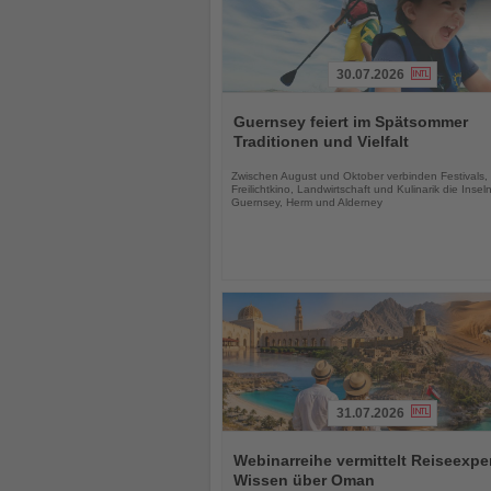
30.07.2026
Lesen
Sie
Guernsey feiert im Spätsommer
die
Traditionen und Vielfalt
Nachrichten
Zwischen August und Oktober verbinden Festivals,
Freilichtkino, Landwirtschaft und Kulinarik die Insel
Guernsey, Herm und Alderney
31.07.2026
Lesen
Sie
Webinarreihe vermittelt Reiseexpe
die
Wissen über Oman