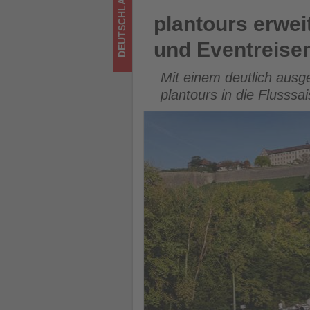
DEUTSCHLAND
was
plantours erweitert Flussp
plantours erwe
im
und Eventreise
Tourismus
Mit einem deutlich ausg
los
plantours in die Flusssa
ist!