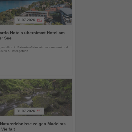
31.07.2026
ardo Hotels übernimmt Hotel am
er See
chten
es Hilton in Evian-les-Bains wird modernisiert und
als NYX Hotel geführt
31.07.2026
Naturerlebnisse zeigen Madeiras
 Vielfalt