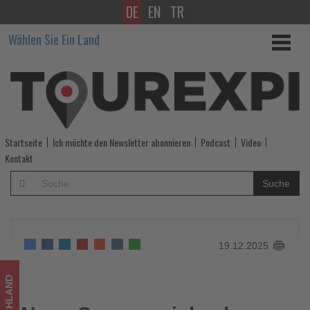
DE
EN
TR
Neue
Wählen Sie Ein Land
Sommerziele
ab
Hannover
und
Startseite
Ich möchte den Newsletter abonnieren
Podcast
Video
zusätzlicher
Kontakt
TUI-
Suche
fly-
Flieger
19.12.2025
im
Winter