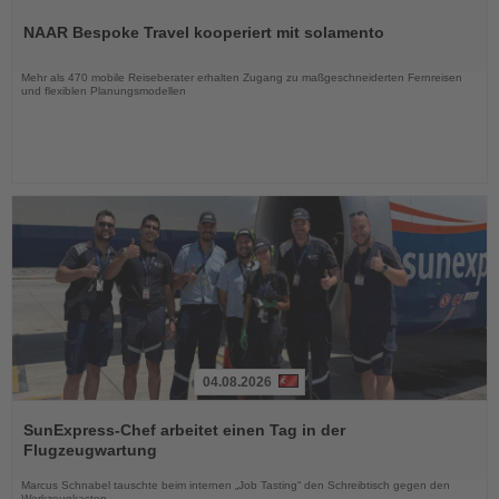
Sie
NAAR Bespoke Travel kooperiert mit solamento
die
Nachrichten
Mehr als 470 mobile Reiseberater erhalten Zugang zu maßgeschneiderten Fernreisen
und flexiblen Planungsmodellen
04.08.2026
Lesen
Sie
SunExpress-Chef arbeitet einen Tag in der
die
Flugzeugwartung
Nachrichten
Marcus Schnabel tauschte beim internen „Job Tasting“ den Schreibtisch gegen den
Werkzeugkasten