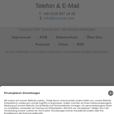
Telefon & E-Mail
T. +49 1525 937 14 25
E.
info@tourexpi.com
Copyright 2020 Tourexpi.com - Alle Rechte Vorbehalten
Impressum
AGB
Datenschutz
Über Uns
Podcast
Video
RSS
Unsere Webseite ist auf allen Computern und mobilen Geräten gut nutzbar.
Tourexpi,
turizm
haberleri,
Reisebüros,
tourism
news,
noticias
de
turismo,
Tourismus
Nachrichten,
новости