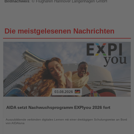
Bildnachweis
: © Flughafen Hannover Langenhagen GmbH
Die meistgelesenen Nachrichten
03.08.2026
Lesen
Sie
AIDA setzt Nachwuchsprogramm EXPIyou 2026 fort
die
Nachrichten
Auszubildende verbinden digitales Lernen mit einer dreitägigen Schulungsreise an Bord
von AIDAluna