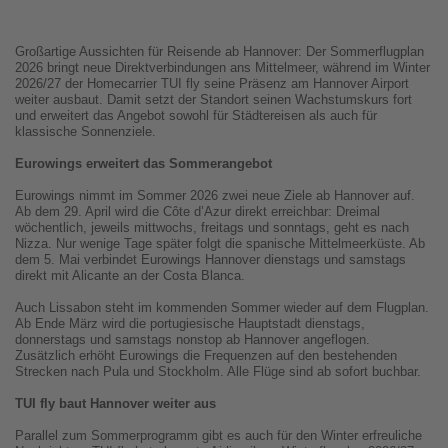
Großartige Aussichten für Reisende ab Hannover: Der Sommerflugplan
2026 bringt neue Direktverbindungen ans Mittelmeer, während im Winter
2026/27 der Homecarrier TUI fly seine Präsenz am Hannover Airport
weiter ausbaut. Damit setzt der Standort seinen Wachstumskurs fort
und erweitert das Angebot sowohl für Städtereisen als auch für
klassische Sonnenziele.
Eurowings erweitert das Sommerangebot
Eurowings nimmt im Sommer 2026 zwei neue Ziele ab Hannover auf.
Ab dem 29. April wird die Côte d’Azur direkt erreichbar: Dreimal
wöchentlich, jeweils mittwochs, freitags und sonntags, geht es nach
Nizza. Nur wenige Tage später folgt die spanische Mittelmeerküste. Ab
dem 5. Mai verbindet Eurowings Hannover dienstags und samstags
direkt mit Alicante an der Costa Blanca.
Auch Lissabon steht im kommenden Sommer wieder auf dem Flugplan.
Ab Ende März wird die portugiesische Hauptstadt dienstags,
donnerstags und samstags nonstop ab Hannover angeflogen.
Zusätzlich erhöht Eurowings die Frequenzen auf den bestehenden
Strecken nach Pula und Stockholm. Alle Flüge sind ab sofort buchbar.
TUI fly baut Hannover weiter aus
Parallel zum Sommerprogramm gibt es auch für den Winter erfreuliche