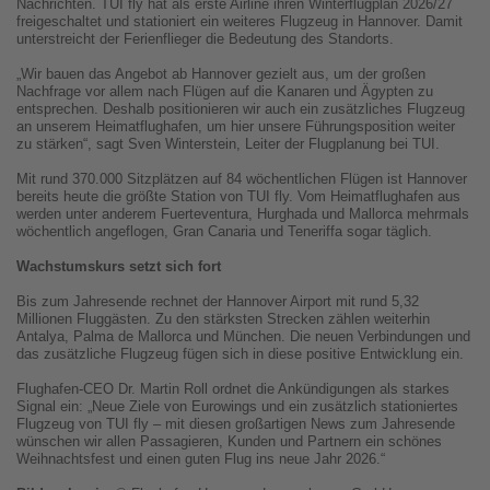
Nachrichten. TUI fly hat als erste Airline ihren Winterflugplan 2026/27
freigeschaltet und stationiert ein weiteres Flugzeug in Hannover. Damit
unterstreicht der Ferienflieger die Bedeutung des Standorts.
„Wir bauen das Angebot ab Hannover gezielt aus, um der großen
Nachfrage vor allem nach Flügen auf die Kanaren und Ägypten zu
entsprechen. Deshalb positionieren wir auch ein zusätzliches Flugzeug
an unserem Heimatflughafen, um hier unsere Führungsposition weiter
zu stärken“, sagt Sven Winterstein, Leiter der Flugplanung bei TUI.
Mit rund 370.000 Sitzplätzen auf 84 wöchentlichen Flügen ist Hannover
bereits heute die größte Station von TUI fly. Vom Heimatflughafen aus
werden unter anderem Fuerteventura, Hurghada und Mallorca mehrmals
wöchentlich angeflogen, Gran Canaria und Teneriffa sogar täglich.
Wachstumskurs setzt sich fort
Bis zum Jahresende rechnet der Hannover Airport mit rund 5,32
Millionen Fluggästen. Zu den stärksten Strecken zählen weiterhin
Antalya, Palma de Mallorca und München. Die neuen Verbindungen und
das zusätzliche Flugzeug fügen sich in diese positive Entwicklung ein.
Flughafen-CEO Dr. Martin Roll ordnet die Ankündigungen als starkes
Signal ein: „Neue Ziele von Eurowings und ein zusätzlich stationiertes
Flugzeug von TUI fly – mit diesen großartigen News zum Jahresende
wünschen wir allen Passagieren, Kunden und Partnern ein schönes
Weihnachtsfest und einen guten Flug ins neue Jahr 2026.“