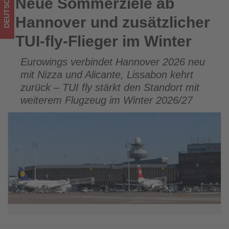
DEUTSCHLAND
Neue Sommerziele ab
Neue Sommerziele ab Hannover und zusätzlicher TUI-fly-
-
Flieger im Winter
Hannover und zusätzlicher
Wissen,
TUI-fly-Flieger im Winter
was
Eurowings verbindet Hannover 2026 neu
im
mit Nizza und Alicante, Lissabon kehrt
Tourismus
zurück – TUI fly stärkt den Standort mit
weiterem Flugzeug im Winter 2026/27
los
ist!