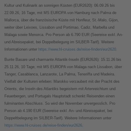
Kultur und Kulinarik an sonnigen Küsten (EUR2620): 06.09.26 bis
22.09.26, 16 Tage, mit MS EUROPA von Hamburg nach Palma de
Mallorca, über die französische Küste mit Honfleur, St.-Malo, Gijon,
weiter über Leixoes, Lissabon und Portimao, Cadiz, Marbella und
Malaga sowie Menorca. Pro Person ab 6.790 EUR (Seereise exkl. An-
und Abreisepaket, bei Doppelbelegung im SILBER-Tarif). Weitere
Informationen unter
https://www.hl-cruises.de/reise-finden/eur2620
.
Bunte Basare und charmante Atlantik-Inseln (EUR2626): 15.11.26 bis
25.11.26, 10 Tage, mit MS EUROPA von Malaga nach Lissabon, über
Tanger, Casablanca, Lanzarote, La Palma, Teneriffa und Madeira.
Vielfalt der Kulturen erleben: Marokko verzaubert mit der Pracht des
Orients, die Inseln des Atlantiks begeistern mit Artenreichtum und
Feuerbergen, und Portugals Hauptstadt schenkt Reisenden einen
fulminanten Abschluss. So wird der November unvergesslich. Pro
Person ab 4.190 EUR (Seereise exkl. An- und Abreisepaket, bei
Doppeltbelegung im SILBER-Tarif). Weitere Informationen unter
https://www.hl-cruises.de/reise-finden/eur2626
.