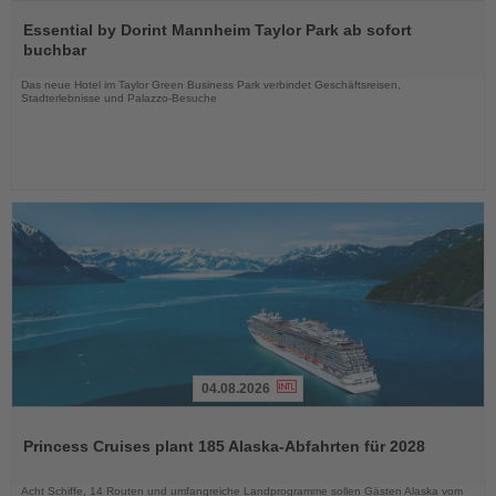
Lesen
Sie
Essential by Dorint Mannheim Taylor Park ab sofort
die
buchbar
Nachrichten
Das neue Hotel im Taylor Green Business Park verbindet Geschäftsreisen,
Stadterlebnisse und Palazzo-Besuche
04.08.2026
Lesen
Sie
Princess Cruises plant 185 Alaska-Abfahrten für 2028
die
Nachrichten
Acht Schiffe, 14 Routen und umfangreiche Landprogramme sollen Gästen Alaska vom