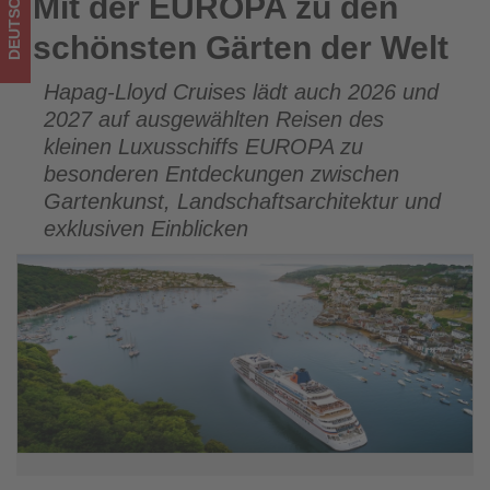
DEUTSCHLAND
Mit der EUROPA zu den
Mit der EUROPA zu den schönsten Gärten der Welt
was
schönsten Gärten der Welt
im
Hapag-Lloyd Cruises lädt auch 2026 und
Tourismus
2027 auf ausgewählten Reisen des
los
kleinen Luxusschiffs EUROPA zu
besonderen Entdeckungen zwischen
ist!
Gartenkunst, Landschaftsarchitektur und
exklusiven Einblicken