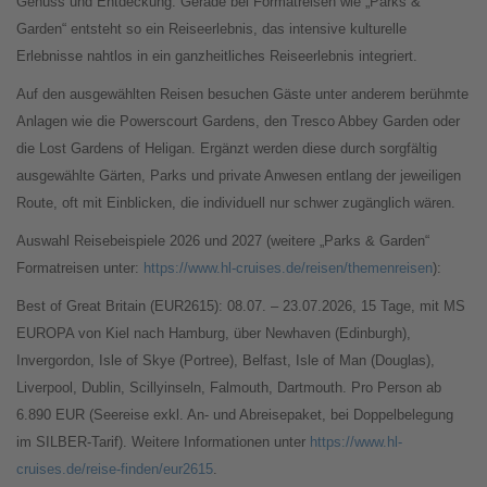
Genuss und Entdeckung. Gerade bei Formatreisen wie „Parks &
Garden“ entsteht so ein Reiseerlebnis, das intensive kulturelle
Erlebnisse nahtlos in ein ganzheitliches Reiseerlebnis integriert.
Auf den ausgewählten Reisen besuchen Gäste unter anderem berühmte
Anlagen wie die Powerscourt Gardens, den Tresco Abbey Garden oder
die Lost Gardens of Heligan. Ergänzt werden diese durch sorgfältig
ausgewählte Gärten, Parks und private Anwesen entlang der jeweiligen
Route, oft mit Einblicken, die individuell nur schwer zugänglich wären.
Auswahl Reisebeispiele 2026 und 2027 (weitere „Parks & Garden“
Formatreisen unter:
https://www.hl-cruises.de/reisen/themenreisen
):
Best of Great Britain (EUR2615): 08.07. – 23.07.2026, 15 Tage, mit MS
EUROPA von Kiel nach Hamburg, über Newhaven (Edinburgh),
Invergordon, Isle of Skye (Portree), Belfast, Isle of Man (Douglas),
Liverpool, Dublin, Scillyinseln, Falmouth, Dartmouth. Pro Person ab
6.890 EUR (Seereise exkl. An- und Abreisepaket, bei Doppelbelegung
im SILBER-Tarif). Weitere Informationen unter
https://www.hl-
cruises.de/reise-finden/eur2615
.