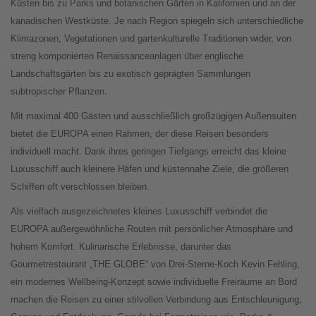
Küsten bis zu Parks und botanischen Gärten in Kalifornien und an der
kanadischen Westküste. Je nach Region spiegeln sich unterschiedliche
Klimazonen, Vegetationen und gartenkulturelle Traditionen wider, von
streng komponierten Renaissanceanlagen über englische
Landschaftsgärten bis zu exotisch geprägten Sammlungen
subtropischer Pflanzen.
Mit maximal 400 Gästen und ausschließlich großzügigen Außensuiten
bietet die EUROPA einen Rahmen, der diese Reisen besonders
individuell macht. Dank ihres geringen Tiefgangs erreicht das kleine
Luxusschiff auch kleinere Häfen und küstennahe Ziele, die größeren
Schiffen oft verschlossen bleiben.
Als vielfach ausgezeichnetes kleines Luxusschiff verbindet die
EUROPA außergewöhnliche Routen mit persönlicher Atmosphäre und
hohem Komfort. Kulinarische Erlebnisse, darunter das
Gourmetrestaurant „THE GLOBE“ von Drei-Sterne-Koch Kevin Fehling,
ein modernes Wellbeing-Konzept sowie individuelle Freiräume an Bord
machen die Reisen zu einer stilvollen Verbindung aus Entschleunigung,