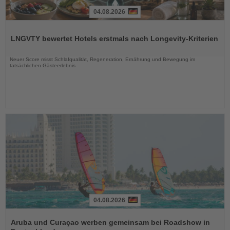
04.08.2026
Lesen
Sie
LNGVTY bewertet Hotels erstmals nach Longevity-Kriterien
die
Nachrichten
Neuer Score misst Schlafqualität, Regeneration, Ernährung und Bewegung im
tatsächlichen Gästeerlebnis
04.08.2026
Lesen
Sie
Aruba und Curaçao werben gemeinsam bei Roadshow in
die