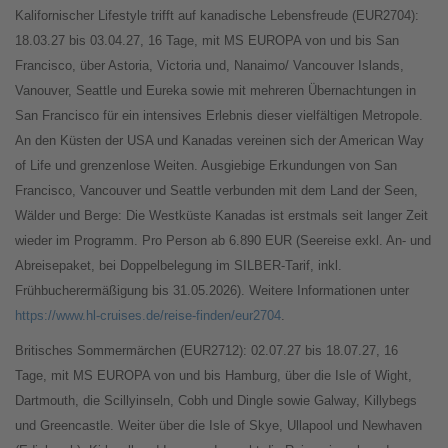
Kalifornischer Lifestyle trifft auf kanadische Lebensfreude (EUR2704):
18.03.27 bis 03.04.27, 16 Tage, mit MS EUROPA von und bis San
Francisco, über Astoria, Victoria und, Nanaimo/ Vancouver Islands,
Vanouver, Seattle und Eureka sowie mit mehreren Übernachtungen in
San Francisco für ein intensives Erlebnis dieser vielfältigen Metropole.
An den Küsten der USA und Kanadas vereinen sich der American Way
of Life und grenzenlose Weiten. Ausgiebige Erkundungen von San
Francisco, Vancouver und Seattle verbunden mit dem Land der Seen,
Wälder und Berge: Die Westküste Kanadas ist erstmals seit langer Zeit
wieder im Programm. Pro Person ab 6.890 EUR (Seereise exkl. An- und
Abreisepaket, bei Doppelbelegung im SILBER-Tarif, inkl.
Frühbucherermäßigung bis 31.05.2026). Weitere Informationen unter
https://www.hl-cruises.de/reise-finden/eur2704
.
Britisches Sommermärchen (EUR2712): 02.07.27 bis 18.07.27, 16
Tage, mit MS EUROPA von und bis Hamburg, über die Isle of Wight,
Dartmouth, die Scillyinseln, Cobh und Dingle sowie Galway, Killybegs
und Greencastle. Weiter über die Isle of Skye, Ullapool und Newhaven