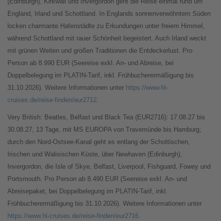
(Edinburgh), Kirkwall und Invergordon geht die Reise einmal rund um
England, Irland und Schottland. In Englands sonnenverwöhntem Süden
locken charmante Hafenstädte zu Erkundungen unter freiem Himmel,
während Schottland mit rauer Schönheit begeistert. Auch Irland weckt
mit grünen Weiten und großen Traditionen die Entdeckerlust. Pro
Person ab 8.990 EUR (Seereise exkl. An- und Abreise, bei
Doppelbelegung im PLATIN-Tarif, inkl. Frühbucherermäßigung bis
31.10.2026). Weitere Informationen unter
https://www.hl-
cruises.de/reise-finden/eur2712
.
Very British: Beatles, Belfast und Black Tea (EUR2716): 17.08.27 bis
30.08.27, 13 Tage, mit MS EUROPA von Travemünde bis Hamburg;
durch den Nord-Ostsee-Kanal geht es entlang der Schottischen,
Irischen und Walisischen Küste, über Newhaven (Edinburgh),
Invergordon, die Isle of Skye, Belfast, Liverpool, Fishguard, Fowey und
Portsmouth. Pro Person ab 8.490 EUR (Seereise exkl. An- und
Abreisepaket, bei Doppelbelegung im PLATIN-Tarif, inkl.
Frühbucherermäßigung bis 31.10.2026). Weitere Informationen unter
https://www.hl-cruises.de/reise-finden/eur2716
.