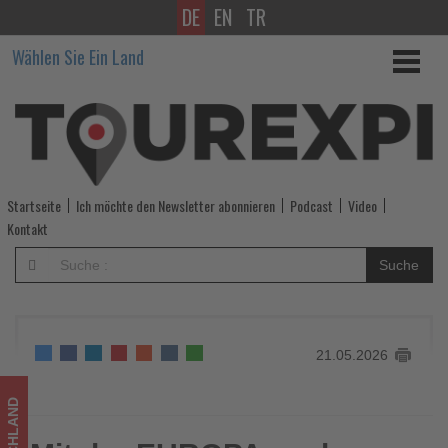
DE
EN
TR
Mit
Wählen Sie Ein Land
der
EUROPA
zu
den
Startseite
Ich möchte den Newsletter abonnieren
Podcast
Video
schönsten
Kontakt
Gärten
Suche
der
Welt
21.05.2026
-
Wissen,