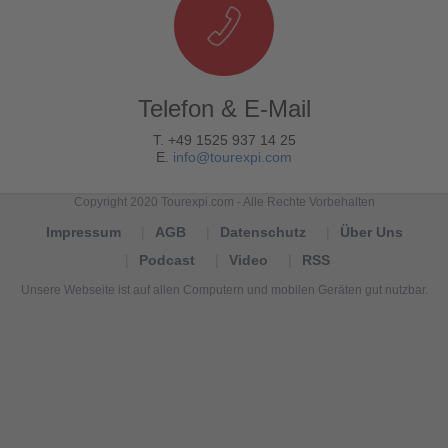
Telefon & E-Mail
T. +49 1525 937 14 25
E.
info@tourexpi.com
Copyright 2020 Tourexpi.com - Alle Rechte Vorbehalten
Impressum
AGB
Datenschutz
Über Uns
Podcast
Video
RSS
Unsere Webseite ist auf allen Computern und mobilen Geräten gut nutzbar.
Tourexpi,
turizm
haberleri,
Reisebüros,
tourism
news,
noticias