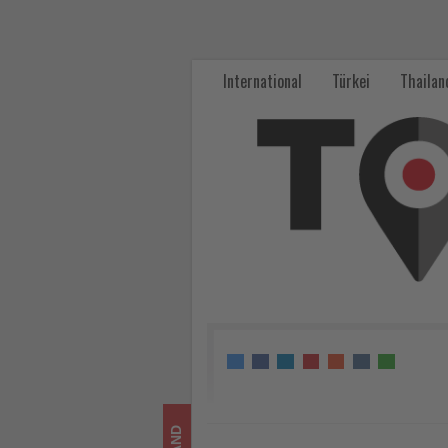
MEET
GERMANY
International
Türkei
Thailan
SUMMIT
Select
Niedersachsen
am
17.06.2026
in
Hannover
-
Wissen,