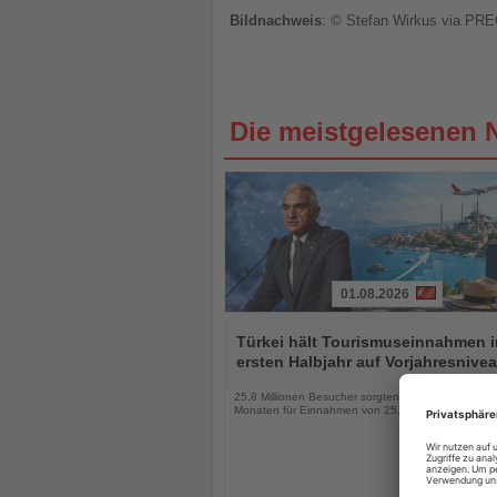
Bildnachweis
: © Stefan Wirkus via PR
Die meistgelesenen 
01.08.2026
Lesen
Sie
Türkei hält Tourismuseinnahmen 
die
ersten Halbjahr auf Vorjahresnive
Nachrichten
25,8 Millionen Besucher sorgten in den ersten sec
Monaten für Einnahmen von 25,7 Milliarden US-Dol