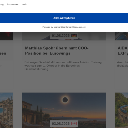
01.08.2026
Lesen
Lesen
Sie
Sie
Matthias Spohr übernimmt COO-
AIDA
die
die
sen
Position bei Eurowings
EXPIy
Nachrichten
Nachri
Bisheriger Geschäftsführer der Lufthansa Aviation Training
Auszubil
r
wechselt zum 1. Oktober in die Eurowings-
dreitäg
Geschäftsführung
03.08.2026