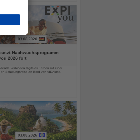
03.08.2026
 setzt Nachwuchsprogramm
ou 2026 fort
chten
dende verbinden digitales Lernen mit einer
igen Schulungsreise an Bord von AIDAluna
03.08.2026