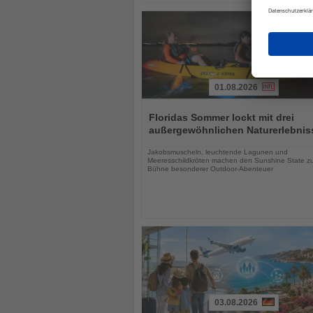
01.08.2026
Lesen
Sie
Floridas Sommer lockt mit drei
die
außergewöhnlichen Naturerlebnis
Nachrichten
Jakobsmuscheln, leuchtende Lagunen und
Meeresschildkröten machen den Sunshine State zu
Bühne besonderer Outdoor-Abenteuer
03.08.2026