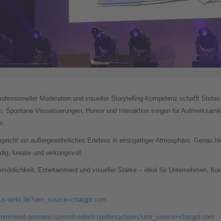
ofessioneller Moderation und visueller Storytelling-Kompetenz schafft Stefan
ern. Spontane Visualisierungen, Humor und Interaktion sorgen für Aufmerksam
e.
richt ein außergewöhnliches Erlebnis in einzigartiger Atmosphäre. Genau hie
dig, kreativ und wirkungsvoll.
ersönlichkeit, Entertainment und visueller Stärke – ideal für Unternehmen, K
kus-wirkt.de?utm_source=chatgpt.com
.com/meet-germany-summit-select-niedersachsen?utm_source=chatgpt.com