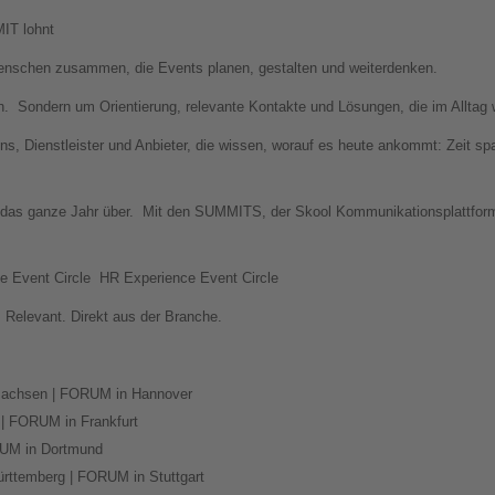
T lohnt
hen zusammen, die Events planen, gestalten und weiterdenken.
n.
Sondern um Orientierung, relevante Kontakte und Lösungen, die im Alltag w
ons, Dienstleister und Anbieter, die wissen, worauf es heute ankommt: Zeit s
as ganze Jahr über.
Mit den SUMMITS, der Skool Kommunikationsplattfo
e Event Circle
HR Experience Event Circle
. Relevant. Direkt aus der Branche.
sachsen | FORUM in Hannover
| FORUM in Frankfurt
UM in Dortmund
ttemberg | FORUM in Stuttgart