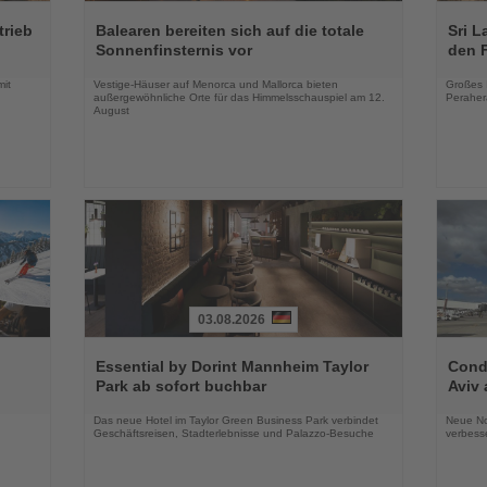
Lesen
Lesen
Sie
Sie
trieb
Balearen bereiten sich auf die totale
Sri L
die
die
Sonnenfinsternis vor
den 
Nachrichten
Nachri
mit
Vestige-Häuser auf Menorca und Mallorca bieten
Großes 
außergewöhnliche Orte für das Himmelsschauspiel am 12.
Peraher
August
03.08.2026
Lesen
Lesen
Sie
Sie
Essential by Dorint Mannheim Taylor
Condo
die
die
Park ab sofort buchbar
Aviv 
Nachrichten
Nachri
Das neue Hotel im Taylor Green Business Park verbindet
Neue No
Geschäftsreisen, Stadterlebnisse und Palazzo-Besuche
verbess