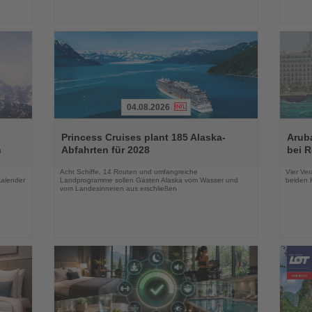
04.08.2026
Lesen
Lesen
Sie
Sie
Princess Cruises plant 185 Alaska-
Arub
die
die
n
Abfahrten für 2028
bei 
Nachrichten
Nachri
Acht Schiffe, 14 Routen und umfangreiche
Vier Ver
kalender
Landprogramme sollen Gästen Alaska vom Wasser und
beiden K
vom Landesinneren aus erschließen