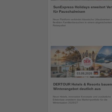
Lesen
Sie
SunExpress Holidays erweitert Ver
die
für Pauschalreisen
Nachrichten
Neue Plattform verbindet klassische Urlaubsreisen 
flexiblen Familienbesuchen in einem abgesicherten
Reisepaket
03.08.2026
Lesen
Sie
DERTOUR Hotels & Resorts bauen
die
Winterangebot deutlich aus
Nachrichten
Neue Hotels, innovative Konzepte und zusätzliche
Erlebnisse erweitern das Markenportfolio für die
Wintersaison 2026/27