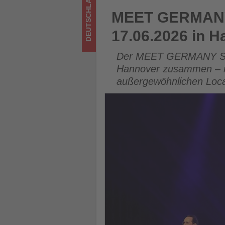
DEUTSCHLAND
was
MEET GERMANY SUMMIT Selec
MEET GERMANY 
im
17.06.2026 in 
Tourismus
Der MEET GERMANY SUMM
los
Hannover zusammen – mi
außergewöhnlichen Loca
ist!