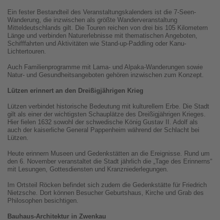
Ein fester Bestandteil des Veranstaltungskalenders ist die 7-Seen-
Wanderung, die inzwischen als größte Wanderveranstaltung
Mitteldeutschlands gilt. Die Touren reichen von drei bis 105 Kilometern
Länge und verbinden Naturerlebnisse mit thematischen Angeboten,
Schifffahrten und Aktivitäten wie Stand-up-Paddling oder Kanu-
Lichtertouren.
Auch Familienprogramme mit Lama- und Alpaka-Wanderungen sowie
Natur- und Gesundheitsangeboten gehören inzwischen zum Konzept.
Lützen erinnert an den Dreißigjährigen Krieg
Lützen verbindet historische Bedeutung mit kulturellem Erbe. Die Stadt
gilt als einer der wichtigsten Schauplätze des Dreißigjährigen Krieges.
Hier fielen 1632 sowohl der schwedische König Gustav II. Adolf als
auch der kaiserliche General Pappenheim während der Schlacht bei
Lützen.
Heute erinnern Museen und Gedenkstätten an die Ereignisse. Rund um
den 6. November veranstaltet die Stadt jährlich die „Tage des Erinnerns“
mit Lesungen, Gottesdiensten und Kranzniederlegungen.
Im Ortsteil Röcken befindet sich zudem die Gedenkstätte für Friedrich
Nietzsche. Dort können Besucher Geburtshaus, Kirche und Grab des
Philosophen besichtigen.
Bauhaus-Architektur in Zwenkau