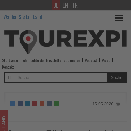
DE
EN
TR
Leipzigs
Wählen Sie Ein Land
Süden
verbindet
Seenlandschaft,
Wassersport
Startseite
Ich möchte den Newsletter abonnieren
Podcast
Video
und
Kontakt
Geschichte
Suche
-
Wissen,
15.05.2026
was
im