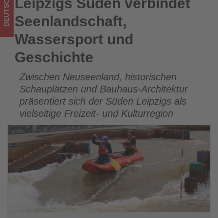
DEUTSCHLAND
Leipzigs Süden verbindet
Leipzigs Süden verbindet Seenlandschaft, Wassersport und
Tourismus
Geschichte
Seenlandschaft,
los
Wassersport und
ist!
Geschichte
Zwischen Neuseenland, historischen
Schauplätzen und Bauhaus-Architektur
präsentiert sich der Süden Leipzigs als
vielseitige Freizeit- und Kulturregion