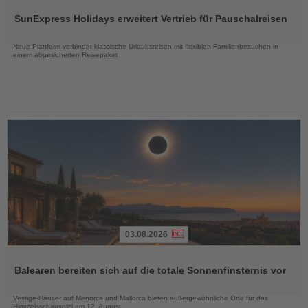
Sie
SunExpress Holidays erweitert Vertrieb für Pauschalreisen
die
Nachrichten
Neue Plattform verbindet klassische Urlaubsreisen mit flexiblen Familienbesuchen in
einem abgesicherten Reisepaket
03.08.2026
Lesen
Sie
Balearen bereiten sich auf die totale Sonnenfinsternis vor
die
Nachrichten
Vestige-Häuser auf Menorca und Mallorca bieten außergewöhnliche Orte für das
Himmelsschauspiel am 12. August