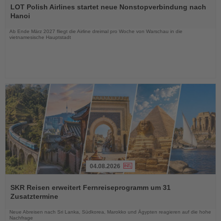
Sie
LOT Polish Airlines startet neue Nonstopverbindung nach
die
Hanoi
Nachrichten
Ab Ende März 2027 fliegt die Airline dreimal pro Woche von Warschau in die
vietnamesische Hauptstadt
04.08.2026
Lesen
Sie
SKR Reisen erweitert Fernreiseprogramm um 31
die
Zusatztermine
Nachrichten
Neue Abreisen nach Sri Lanka, Südkorea, Marokko und Ägypten reagieren auf die hohe
Nachfrage