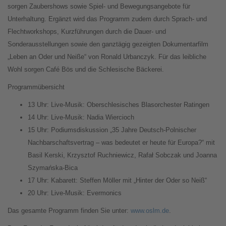
sorgen Zaubershows sowie Spiel- und Bewegungsangebote für
Unterhaltung. Ergänzt wird das Programm zudem durch Sprach- und
Flechtworkshops, Kurzführungen durch die Dauer- und
Sonderausstellungen sowie den ganztägig gezeigten Dokumentarfilm
„Leben an Oder und Neiße“ von Ronald Urbanczyk. Für das leibliche
Wohl sorgen Café Bös und die Schlesische Bäckerei.
Programmübersicht
13 Uhr: Live-Musik: Oberschlesisches Blasorchester Ratingen
14 Uhr: Live-Musik: Nadia Wiercioch
15 Uhr: Podiumsdiskussion „35 Jahre Deutsch-Polnischer
Nachbarschaftsvertrag – was bedeutet er heute für Europa?“ mit
Basil Kerski, Krzysztof Ruchniewicz, Rafał Sobczak und Joanna
Szymańska-Bica
17 Uhr: Kabarett: Steffen Möller mit „Hinter der Oder so Neiß“
20 Uhr: Live-Musik: Evermonics
Das gesamte Programm finden Sie unter:
www.oslm.de
.