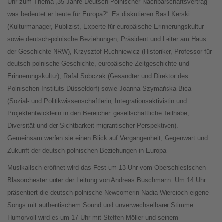
Uhr zum Thema „35 Jahre Deutsch-Polnischer Nachbarschaftsvertrag –
was bedeutet er heute für Europa?“. Es diskutieren Basil Kerski
(Kulturmanager, Publizist, Experte für europäische Erinnerungskultur
sowie deutsch-polnische Beziehungen, Präsident und Leiter am Haus
der Geschichte NRW), Krzysztof Ruchniewicz (Historiker, Professor für
deutsch-polnische Geschichte, europäische Zeitgeschichte und
Erinnerungskultur), Rafał Sobczak (Gesandter und Direktor des
Polnischen Instituts Düsseldorf) sowie Joanna Szymańska-Bica
(Sozial- und Politikwissenschaftlerin, Integrationsaktivistin und
Projektentwicklerin in den Bereichen gesellschaftliche Teilhabe,
Diversität und der Sichtbarkeit migrantischer Perspektiven).
Gemeinsam werfen sie einen Blick auf Vergangenheit, Gegenwart und
Zukunft der deutsch-polnischen Beziehungen in Europa.
Musikalisch eröffnet wird das Fest um 13 Uhr vom Oberschlesischen
Blasorchester unter der Leitung von Andreas Buschmann. Um 14 Uhr
präsentiert die deutsch-polnische Newcomerin Nadia Wiercioch eigene
Songs mit authentischem Sound und unverwechselbarer Stimme.
Humorvoll wird es um 17 Uhr mit Steffen Möller und seinem