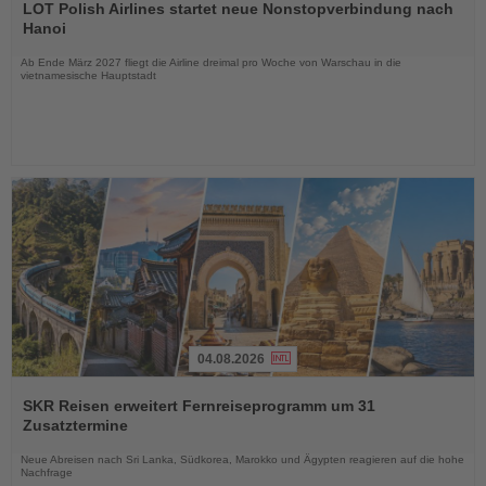
Sie
LOT Polish Airlines startet neue Nonstopverbindung nach
die
Hanoi
Nachrichten
Ab Ende März 2027 fliegt die Airline dreimal pro Woche von Warschau in die
vietnamesische Hauptstadt
04.08.2026
Lesen
Sie
SKR Reisen erweitert Fernreiseprogramm um 31
die
Zusatztermine
Nachrichten
Neue Abreisen nach Sri Lanka, Südkorea, Marokko und Ägypten reagieren auf die hohe
Nachfrage