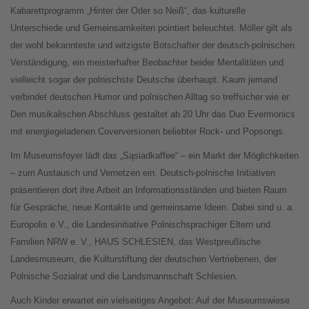
Kabarettprogramm „Hinter der Oder so Neiß“, das kulturelle
Unterschiede und Gemeinsamkeiten pointiert beleuchtet. Möller gilt als
der wohl bekannteste und witzigste Botschafter der deutsch-polnischen
Verständigung, ein meisterhafter Beobachter beider Mentalitäten und
vielleicht sogar der polnischste Deutsche überhaupt. Kaum jemand
verbindet deutschen Humor und polnischen Alltag so treffsicher wie er.
Den musikalischen Abschluss gestaltet ab 20 Uhr das Duo Evermonics
mit energiegeladenen Coverversionen beliebter Rock- und Popsongs.
Im Museumsfoyer lädt das „Sąsiadkaffee“ – ein Markt der Möglichkeiten
– zum Austausch und Vernetzen ein. Deutsch-polnische Initiativen
präsentieren dort ihre Arbeit an Informationsständen und bieten Raum
für Gespräche, neue Kontakte und gemeinsame Ideen. Dabei sind u. a.
Europolis e.V., die Landesinitiative Polnischsprachiger Eltern und
Familien NRW e. V., HAUS SCHLESIEN, das Westpreußische
Landesmuseum, die Kulturstiftung der deutschen Vertriebenen, der
Polnische Sozialrat und die Landsmannschaft Schlesien.
Auch Kinder erwartet ein vielseitiges Angebot: Auf der Museumswiese