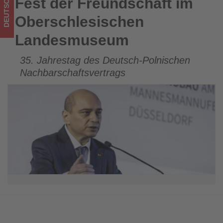
DEUTSCHLAND
Fest der Freundschaft im
Fest der Freundschaft im Oberschlesischen Landesmuseum
los
Oberschlesischen
ist!
Landesmuseum
35. Jahrestag des Deutsch-Polnischen
Nachbarschaftsvertrags