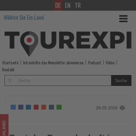
DE
EN
TR
Fest
Wählen Sie Ein Land
der
Freundschaft
im
Oberschlesischen
Startseite
Ich möchte den Newsletter abonnieren
Podcast
Video
Landesmuseum
Kontakt
-
Suche
Wissen,
was
28.05.2026
im
Tourismus