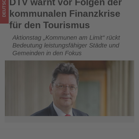
DEUTSCHLAND
DTV warnt vor Folgen der
DTV warnt vor Folgen der kommunalen Finanzkrise für den
Wissen,
Tourismus
kommunalen Finanzkrise
was
für den Tourismus
im
Aktionstag „Kommunen am Limit“ rückt
Tourismus
Bedeutung leistungsfähiger Städte und
los
Gemeinden in den Fokus
ist!