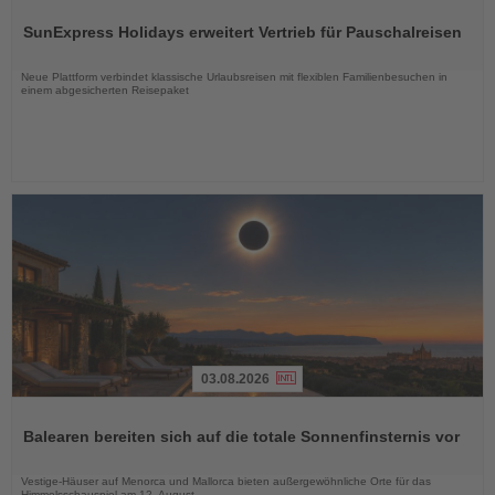
Sie
SunExpress Holidays erweitert Vertrieb für Pauschalreisen
die
Nachrichten
Neue Plattform verbindet klassische Urlaubsreisen mit flexiblen Familienbesuchen in
einem abgesicherten Reisepaket
03.08.2026
Lesen
Sie
Balearen bereiten sich auf die totale Sonnenfinsternis vor
die
Nachrichten
Vestige-Häuser auf Menorca und Mallorca bieten außergewöhnliche Orte für das
Himmelsschauspiel am 12. August