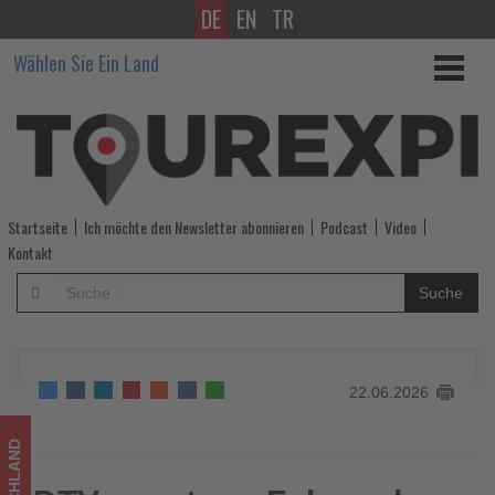
DE
EN
TR
DTV
Wählen Sie Ein Land
warnt
vor
Folgen
der
Startseite
Ich möchte den Newsletter abonnieren
Podcast
Video
kommunalen
Kontakt
Finanzkrise
Suche
für
den
22.06.2026
Tourismus
-