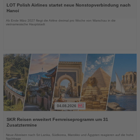
Sie
LOT Polish Airlines startet neue Nonstopverbindung nach
die
Hanoi
Nachrichten
Ab Ende März 2027 fliegt die Airline dreimal pro Woche von Warschau in die
vietnamesische Hauptstadt
04.08.2026
Lesen
Sie
SKR Reisen erweitert Fernreiseprogramm um 31
die
Zusatztermine
Nachrichten
Neue Abreisen nach Sri Lanka, Südkorea, Marokko und Ägypten reagieren auf die hohe
Nachfrage