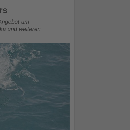
rs
n Angebot um
ika und weiteren