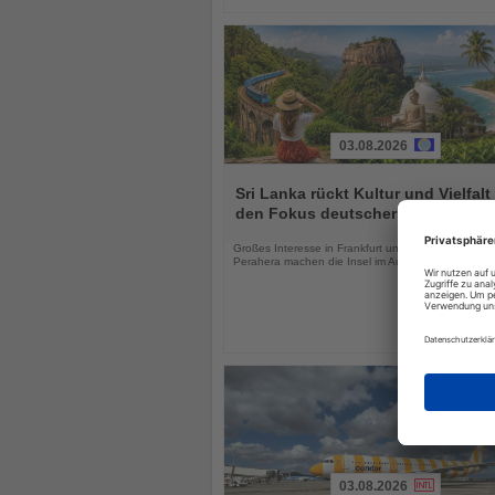
03.08.2026
Lesen
Sie
Sri Lanka rückt Kultur und Vielfalt 
die
den Fokus deutscher Urlauber
Nachrichten
Großes Interesse in Frankfurt und das Kandy Esal
Perahera machen die Insel im August besonders att
03.08.2026