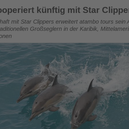
tig mit Star Clippers
operiert künftig mit Star Clippe
haft mit Star Clippers erweitert atambo tours sei
aditionellen Großseglern in der Karibik, Mittelamer
ionen