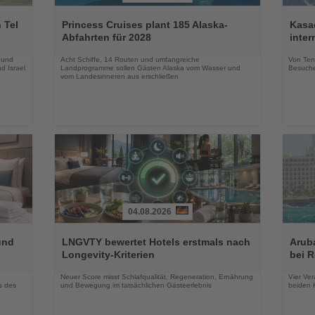
Lesen
Lesen
Sie
Sie
 Tel
Princess Cruises plant 185 Alaska-
Kasac
die
die
Abfahrten für 2028
inte
Nachrichten
Nachri
 und
Acht Schiffe, 14 Routen und umfangreiche
Von Tenn
d Israel
Landprogramme sollen Gästen Alaska vom Wasser und
Besuche
vom Landesinneren aus erschließen
04.08.2026
Lesen
Lesen
Sie
Sie
und
LNGVTY bewertet Hotels erstmals nach
Arub
die
die
Longevity-Kriterien
bei 
Nachrichten
Nachri
Neuer Score misst Schlafqualität, Regeneration, Ernährung
Vier Ver
s des
und Bewegung im tatsächlichen Gästeerlebnis
beiden K