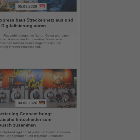
05.08.2026
xpress baut Streckennetz aus und
t Digitalisierung voran
chten
en Flugverbindungen im Nahen Osten und einem
tzten Assistenten für operative Teams setzt
ess den Ausbau seines Angebots und die
sierung interner Prozesse fort.
04.08.2026
tterling Connect bringt
stische Entscheider zum
ausch zusammen
chten
ves Networking-Format verbindet Branchenwissen,
iche Begegnungen und regionale Erlebnisse