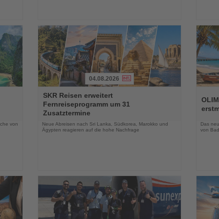
04.08.2026
Lesen
Lesen
SKR Reisen erweitert
Sie
Sie
OLIM
Fernreiseprogramm um 31
die
die
erst
Zusatztermine
Nachrichten
Nachri
oche von
Neue Abreisen nach Sri Lanka, Südkorea, Marokko und
Das neue
Ägypten reagieren auf die hohe Nachfrage
von Bad