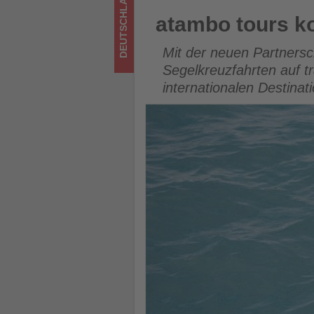
DEUTSCHLAND
Tourismus
atambo tours kooperiert künf
atambo tours ko
los
Mit der neuen Partnersc
ist!
Segelkreuzfahrten auf tr
internationalen Destinat