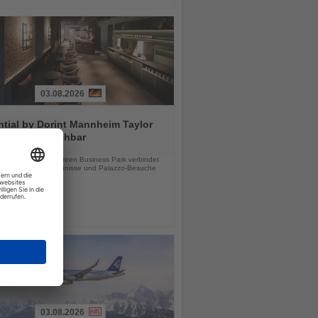
03.08.2026
tial by Dorint Mannheim Taylor
ab sofort buchbar
chten
e Hotel im Taylor Green Business Park verbindet
tsreisen, Stadterlebnisse und Palazzo-Besuche
03.08.2026