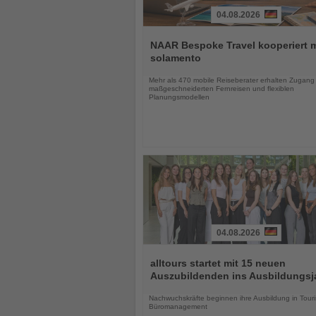
04.08.2026
Lesen
Sie
NAAR Bespoke Travel kooperiert m
die
solamento
Nachrichten
Mehr als 470 mobile Reiseberater erhalten Zugang
maßgeschneiderten Fernreisen und flexiblen
Planungsmodellen
04.08.2026
Lesen
Sie
alltours startet mit 15 neuen
die
Auszubildenden ins Ausbildungsj
Nachrichten
Nachwuchskräfte beginnen ihre Ausbildung in Touri
Büromanagement