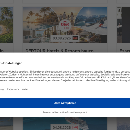
03.08.2026
Lesen
Lesen
Sie
Sie
in
DERTOUR Hotels & Resorts bauen
Essen
die
die
Winterangebot deutlich aus
Park 
Nachrichten
Nachri
a
Neue Hotels, innovative Konzepte und zusätzliche
Das neu
raktiv
Erlebnisse erweitern das Markenportfolio für die
Geschäf
Wintersaison 2026/27
04.08.2026