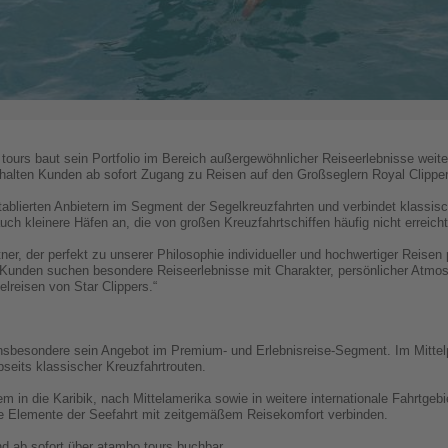
 tours baut sein Portfolio im Bereich außergewöhnlicher Reiseerlebnisse weit
rhalten Kunden ab sofort Zugang zu Reisen auf den Großseglern Royal Clipper,
etablierten Anbietern im Segment der Segelkreuzfahrten und verbindet klassi
ch kleinere Häfen an, die von großen Kreuzfahrtschiffen häufig nicht erreich
ner, der perfekt zu unserer Philosophie individueller und hochwertiger Reisen 
 Kunden suchen besondere Reiseerlebnisse mit Charakter, persönlicher Atm
lreisen von Star Clippers.“
insbesondere sein Angebot im Premium- und Erlebnisreise-Segment. Im Mittelp
seits klassischer Kreuzfahrtrouten.
m in die Karibik, nach Mittelamerika sowie in weitere internationale Fahrtgeb
lle Elemente der Seefahrt mit zeitgemäßem Reisekomfort verbinden.
d ab sofort über atambo tours buchbar.