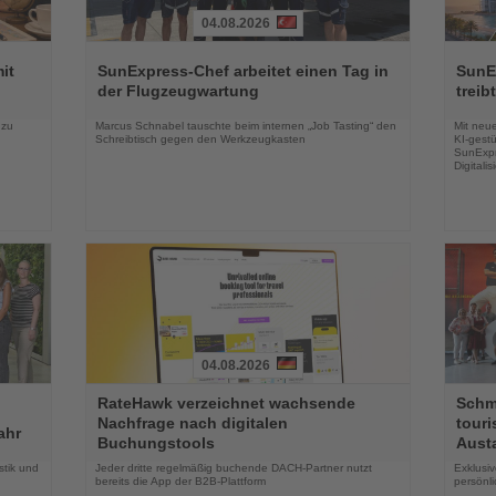
04.08.2026
Lesen
Lesen
Sie
Sie
it
SunExpress-Chef arbeitet einen Tag in
SunE
die
die
der Flugzeugwartung
treib
Nachrichten
Nachri
 zu
Marcus Schnabel tauschte beim internen „Job Tasting“ den
Mit neu
Schreibtisch gegen den Werkzeugkasten
KI-gestü
SunExpr
Digitali
04.08.2026
Lesen
Lesen
RateHawk verzeichnet wachsende
Schme
Sie
Sie
Nachfrage nach digitalen
touri
die
die
ahr
Buchungstools
Aust
Nachrichten
Nachri
stik und
Jeder dritte regelmäßig buchende DACH-Partner nutzt
Exklusi
bereits die App der B2B-Plattform
persönl