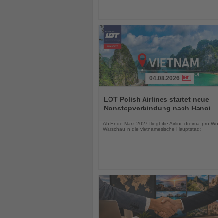
04.08.2026
Lesen
Sie
LOT Polish Airlines startet neue
die
Nonstopverbindung nach Hanoi
Nachrichten
Ab Ende März 2027 fliegt die Airline dreimal pro W
Warschau in die vietnamesische Hauptstadt