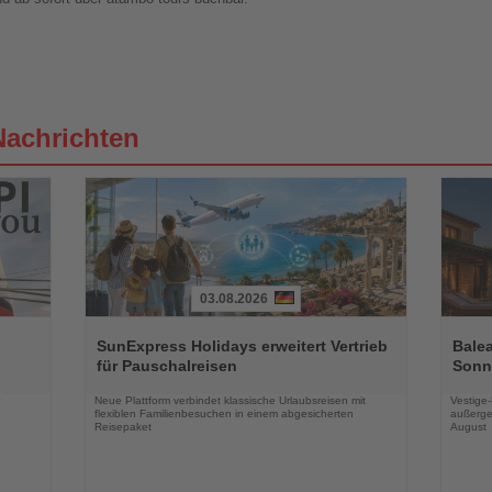
Nachrichten
03.08.2026
Lesen
Lesen
Sie
Sie
SunExpress Holidays erweitert Vertrieb
Balea
die
die
für Pauschalreisen
Sonne
Nachrichten
Nachri
Neue Plattform verbindet klassische Urlaubsreisen mit
Vestige
flexiblen Familienbesuchen in einem abgesicherten
außerge
Reisepaket
August