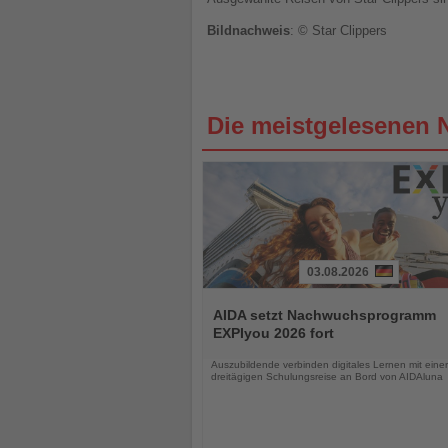
Bildnachweis
: © Star Clippers
Die meistgelesenen 
03.08.2026
Lesen
Sie
AIDA setzt Nachwuchsprogramm
die
EXPIyou 2026 fort
Nachrichten
Auszubildende verbinden digitales Lernen mit einer
dreitägigen Schulungsreise an Bord von AIDAluna