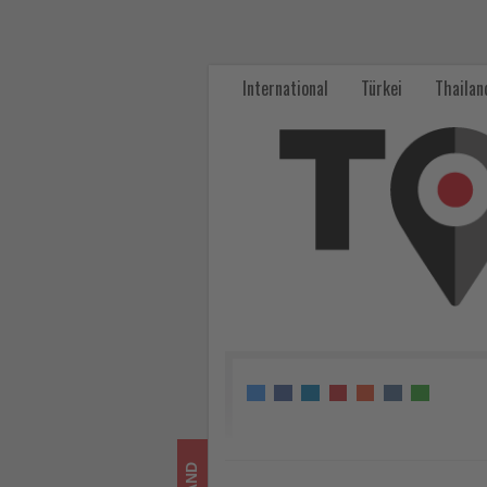
atambo
tours
International
Türkei
Thailan
kooperiert
künftig
mit
Star
Clippers
-
Wissen,
was
im