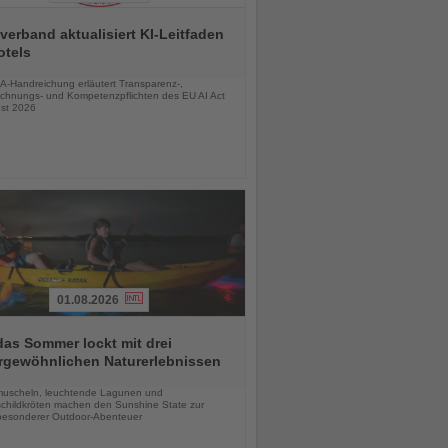
verband aktualisiert KI-Leitfaden
otels
chten
A-Handreichung erläutert Transparenz-,
chnungs- und Kompetenzpflichten des EU AI Act
st 2026
01.08.2026
das Sommer lockt mit drei
rgewöhnlichen Naturerlebnissen
chten
uscheln, leuchtende Lagunen und
childkröten machen den Sunshine State zur
esonderer Outdoor-Abenteuer