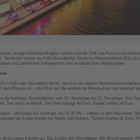
nzen, riesige Christbaumkugeln funkeln und der Duft von Punsch und Waffeln 
1. November startet die Köln-Düsseldorfer Deutsche Rheinschiffahrt (KD) ih
ration und zahlreichen kulinarischen und musikalischen Höhepunkten.
amen
 in Köln oder Düsseldorf betritt, taucht in ein wahres Weihnachtswunderland
dem Wasser ein – mit Blick auf die winterliche Rheinkulisse und liebevoll ge
en die beliebten Brunchfahrten vom 23. November bis 21. Dezember: Drei Stu
ee, Tee und Live-Musik. Der Preis beträgt 49 Euro, Kinder zahlen 24 Euro.
olaus – dienstags bis sonntags um 15.30 Uhr – zählen zu den Klassikern. 
spannen die Erwachsenen bei Musik und Gebäck. Tickets kosten 26 Euro, Ki
s all-inclusive Fahrten an. Die Schiffe MS RheinMagie, MS RheinFantasie,