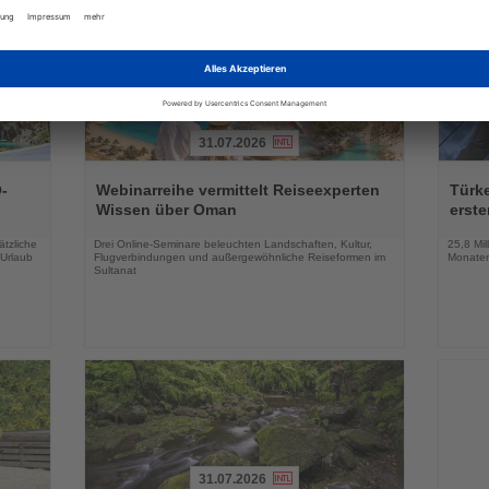
31.07.2026
Lesen
Lesen
Sie
Sie
-
Webinarreihe vermittelt Reiseexperten
Türk
die
die
Wissen über Oman
erste
Nachrichten
Nachri
tzliche
Drei Online-Seminare beleuchten Landschaften, Kultur,
25,8 Mil
 Urlaub
Flugverbindungen und außergewöhnliche Reiseformen im
Monaten
Sultanat
31.07.2026