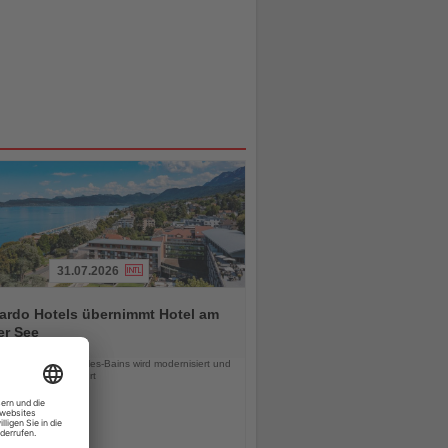
31.07.2026
ardo Hotels übernimmt Hotel am
er See
chten
es Hilton in Evian-les-Bains wird modernisiert und
als NYX Hotel geführt