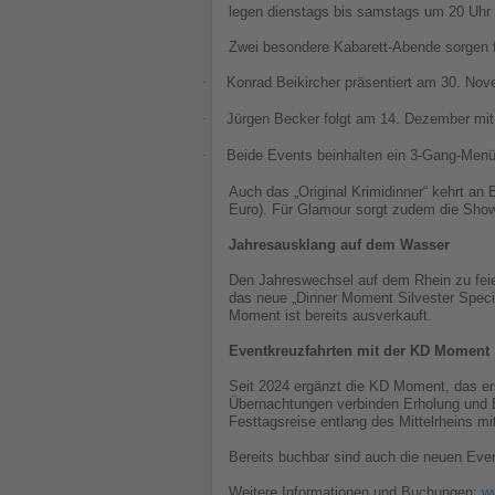
legen dienstags bis samstags um 20 Uhr a
Zwei besondere Kabarett-Abende sorgen f
·
Konrad Beikircher präsentiert am 30. Nov
·
Jürgen Becker folgt am 14. Dezember mit „
·
Beide Events beinhalten ein 3-Gang-Menü
Auch das „Original Krimidinner“ kehrt a
Euro). Für Glamour sorgt zudem die Show
Jahresausklang auf dem Wasser
Den Jahreswechsel auf dem Rhein zu feier
das neue „Dinner Moment Silvester Specia
Moment ist bereits ausverkauft.
Eventkreuzfahrten mit der KD Moment
Seit 2024 ergänzt die KD Moment, das ers
Übernachtungen verbinden Erholung und E
Festtagsreise entlang des Mittelrheins m
Bereits buchbar sind auch die neuen Even
Weitere Informationen und Buchungen:
w