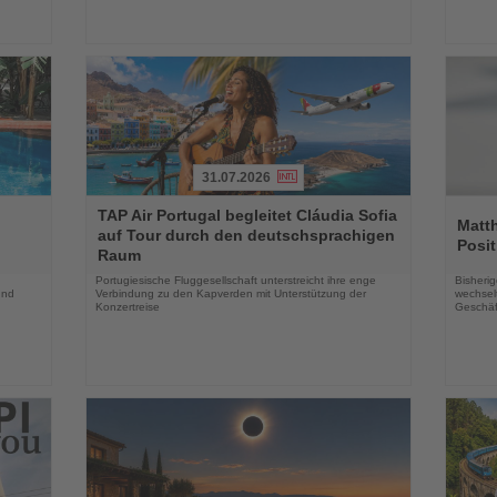
31.07.2026
Lesen
Lesen
TAP Air Portugal begleitet Cláudia Sofia
Sie
Sie
Matt
auf Tour durch den deutschsprachigen
die
die
Posit
Raum
Nachrichten
Nachri
Portugiesische Fluggesellschaft unterstreicht ihre enge
Bisherig
und
Verbindung zu den Kapverden mit Unterstützung der
wechselt
Konzertreise
Geschäf