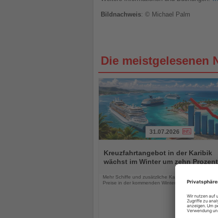
Bildnachweis
: © Michael Palm
Die meistgelesenen 
31.07.2026
Lesen
Sie
Kreuzfahrtangebot in der Karibik
die
wächst im Winter um zehn Prozent
Nachrichten
Mehr Schiffe und zusätzliche Kapazitäten könnten 
Preise in der kommenden Wintersaison unter Druck