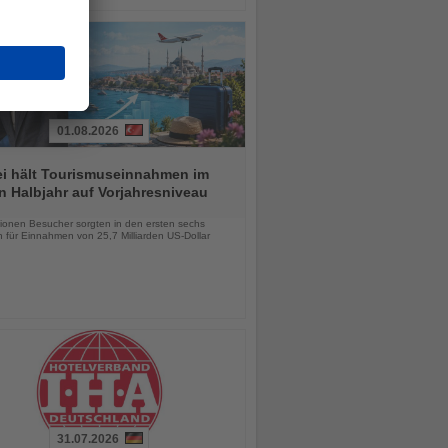
01.08.2026
ei hält Tourismuseinnahmen im
n Halbjahr auf Vorjahresniveau
chten
lionen Besucher sorgten in den ersten sechs
 für Einnahmen von 25,7 Milliarden US-Dollar
31.07.2026