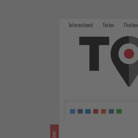
Adventszauber
auf
International
Türkei
Thailan
dem
Rhein:
Lichterglanz,
Musik
und
festliche
Fahrten
-
Wissen,