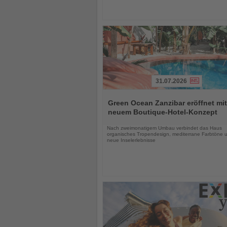
31.07.2026
Lesen
Sie
Green Ocean Zanzibar eröffnet mit
die
neuem Boutique-Hotel-Konzept
Nachrichten
Nach zweimonatigem Umbau verbindet das Haus
organisches Tropendesign, mediterrane Farbtöne 
neue Inselerlebnisse