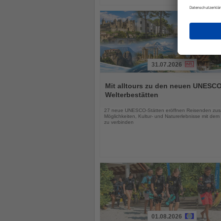
31.07.2026
Lesen
Sie
Mit alltours zu den neuen UNESCO
die
Welterbestätten
Nachrichten
27 neue UNESCO-Stätten eröffnen Reisenden zusä
Möglichkeiten, Kultur- und Naturerlebnisse mit dem
zu verbinden
01.08.2026