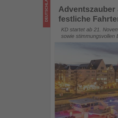
DEUTSCHLAND
was
Adventszauber auf dem Rhein:
Adventszauber 
im
festliche Fahrte
Tourismus
KD startet ab 21. Novem
los
sowie stimmungsvollen 
ist!