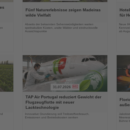
Lesen
Lesen
es
Sie
Sie
Fünf Naturerlebnisse zeigen Madeiras
Hotel
die
die
wilde Vielfalt
für H
Nachrichten
Nachri
Abseits der bekannten Sehenswürdigkeiten warten
Neue IH
en
spektakuläre Küsten, uralte Wälder und eindrucksvolle
Kennzei
Aussichtspunkte
ab Augu
31.07.2026
Lesen
Lesen
TAP Air Portugal reduziert Gewicht der
Sie
Sie
Flori
Flugzeugflotte mit neuer
die
die
auße
Lacktechnologie
Nachrichten
Nachri
und
Innovative Grundierung soll Treibstoffverbrauch,
Jakobsm
Emissionen und Betriebskosten senken
Meeress
Bühne b