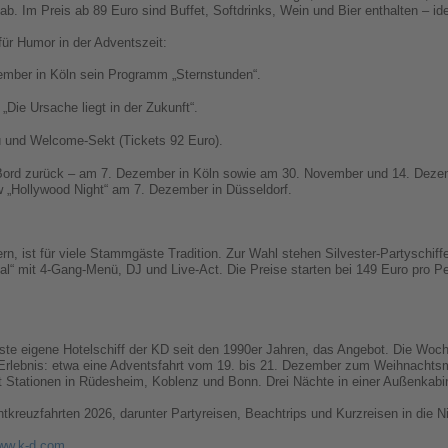
b. Im Preis ab 89 Euro sind Buffet, Softdrinks, Wein und Bier enthalten – id
ür Humor in der Adventszeit:
ember in Köln sein Programm „Sternstunden“.
Die Ursache liegt in der Zukunft“.
 und Welcome-Sekt (Tickets 92 Euro).
n Bord zurück – am 7. Dezember in Köln sowie am 30. November und 14. Dezem
 „Hollywood Night“ am 7. Dezember in Düsseldorf.
n, ist für viele Stammgäste Tradition. Zur Wahl stehen Silvester-Partyschif
l“ mit 4-Gang-Menü, DJ und Live-Act. Die Preise starten bei 149 Euro pro Per
te eigene Hotelschiff der KD seit den 1990er Jahren, das Angebot. Die Woch
rlebnis: etwa eine Adventsfahrt vom 19. bis 21. Dezember zum Weihnachtsm
it Stationen in Rüdesheim, Koblenz und Bonn. Drei Nächte in einer Außenkab
tkreuzfahrten 2026, darunter Partyreisen, Beachtrips und Kurzreisen in die Ni
ww.k-d.com