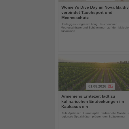
Lesen
Women's Dive Day im Nova Maldiv
Sie
verbindet Tauchsport und
die
Meeresschutz
Nachrichten
Dreitägiges Programm bringt Taucherinnen,
Meeresschützer und Schülerinnen auf den Malediv
zusammen
01.08.2026
Lesen
Armeniens Erntezeit lädt zu
Sie
kulinarischen Entdeckungen im
die
Kaukasus ein
Nachrichten
Reife Aprikosen, Granatäpfel, traditionelle Märkte 
regionale Spezialitäten prägen den Spätsommer