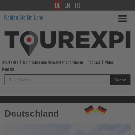
DE
EN
TR
Wissen,
Wählen Sie Ein Land
was
im
Tourismus
los
Startseite
Ich möchte den Newsletter abonnieren
Podcast
Video
ist!
Kontakt
-
Suche
Wissen,
was
Deutschland
im
Tourismus
Le
Si