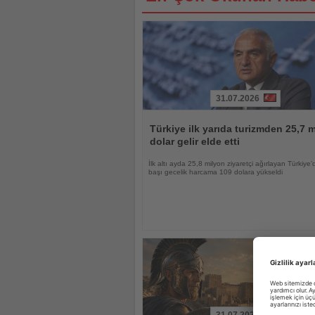
31.07.2026
Haberi
Oku
Türkiye ilk yarıda turizmden 25,7 m
dolar gelir elde etti
İlk altı ayda 25,8 milyon ziyaretçi ağırlayan Türkiye’d
başı gecelik harcama 109 dolara yükseldi