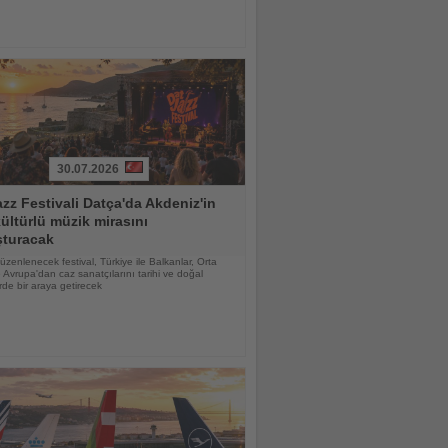
30.07.2026
zz Festivali Datça'da Akdeniz'in
ültürlü müzik mirasını
şturacak
düzenlenecek festival, Türkiye ile Balkanlar, Orta
Avrupa'dan caz sanatçılarını tarihi ve doğal
de bir araya getirecek