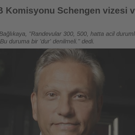
ngen vizesi verilerine ilişkin değerlendirme
Komisyonu Schengen vizesi veri
ğlıkaya, "Randevular 300, 500, hatta acil duruml
. Bu duruma bir 'dur' denilmeli." dedi.