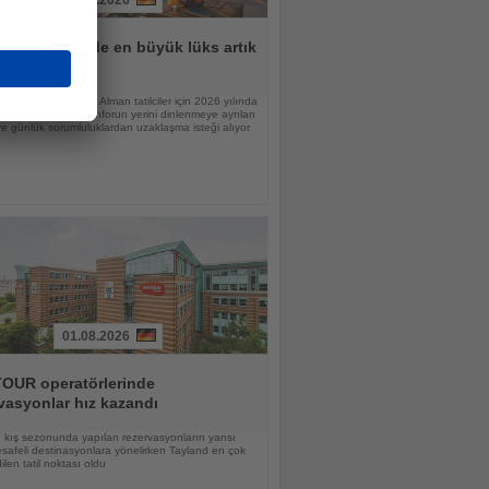
31.07.2026
lar için tatilde en büyük lüks artık
n
raştırmasına göre Alman tatilciler için 2026 yılında
nlamı değişiyor; konforun yerini dinlenmeye ayrılan
 günlük sorumluluklardan uzaklaşma isteği alıyor
01.08.2026
OUR operatörlerinde
vasyonlar hız kazandı
kış sezonunda yapılan rezervasyonların yarısı
afeli destinasyonlara yönelirken Tayland en çok
ilen tatil noktası oldu