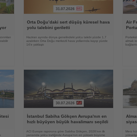
31.07.2026
Haberi
Haberi
Oku
Oku
Orta Doğu’daki sert düşüş küresel hava
Air F
uyor
yolu talebini geriletti
Portu
tırımları
Haziran ayında dünya genelindeki yolcu talebi yüzde 1,7
Portekiz
tabilir
azalırken Orta Doğu merkezli hava yollarında kayıp yüzde
almak is
14’e yaklaştı
bağlantı
30.07.2026
Haberi
Haberi
Oku
Oku
ötesi
İstanbul Sabiha Gökçen Avrupa'nın en
Alma
hızlı büyüyen büyük havalimanı seçildi
siyas
ACI Europe raporuna göre Sabiha Gökçen, 2026'nın ilk
Merz hük
k
yarısında yolcu trafiğinde Avrupa'nın en yüksek büyüme
yükseli