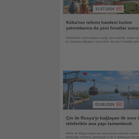
31.07.2026
Haberi
Oku
Küba'nın reform hamlesi turizm
yatırımlarına da yeni fırsatlar sun
Hükümetin özel sektöre açtığı yeni alanlar, turizm ya
ve ziyaretçi altyapısı açısından da yeni fırsatlar yara
03.08.2026
Haberi
Oku
Çin ile Rusya'yı bağlayan ilk sınır 
teleferikte ana yapı tamamlandı
Heihe ile Blagoveşçensk arasındaki yolculuk süresi
teleferiğin hizmete girmesiyle 6 ila 8 dakikaya inece