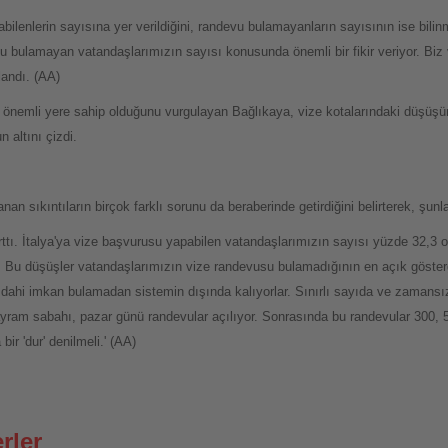
bilenlerin sayısına yer verildiğini, randevu bulamayanların sayısının ise bilin
 bulamayan vatandaşlarımızın sayısı konusunda önemli bir fikir veriyor. Biz v
llandı. (AA)
de önemli yere sahip olduğunu vurgulayan Bağlıkaya, vize kotalarındaki düşüş
 altını çizdi.
n sıkıntıların birçok farklı sorunu da beraberinde getirdiğini belirterek, şunla
arttı. İtalya'ya vize başvurusu yapabilen vatandaşlarımızın sayısı yüzde 32,3 
. Bu düşüşler vatandaşlarımızın vize randevusu bulamadığının en açık göste
ahi imkan bulamadan sistemin dışında kalıyorlar. Sınırlı sayıda ve zamansız 
 bayram sabahı, pazar günü randevular açılıyor. Sonrasında bu randevular 300, 
bir 'dur' denilmeli.' (AA)
rler