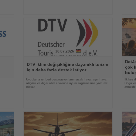
30.07.2026
Haberi
Haberi
DatJa
Oku
Oku
DTV iklim değişikliğine dayanıklı turizm
çok k
için daha fazla destek istiyor
bulu
e
Uygulama rehberi destinasyonların sıcak hava, aşırı hava
İlk kez 
olayları ve diğer iklim etkilerine uyum sağlamasına yardımcı
Doğu ve 
olacak
atmosfer