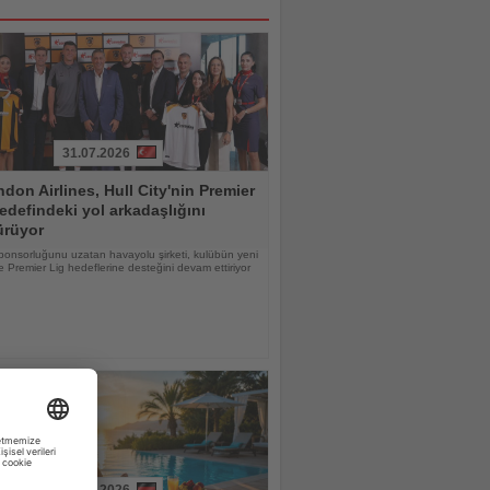
31.07.2026
don Airlines, Hull City'nin Premier
edefindeki yol arkadaşlığını
ürüyor
ponsorluğunu uzatan havayolu şirketi, kulübün yeni
 Premier Lig hedeflerine desteğini devam ettiriyor