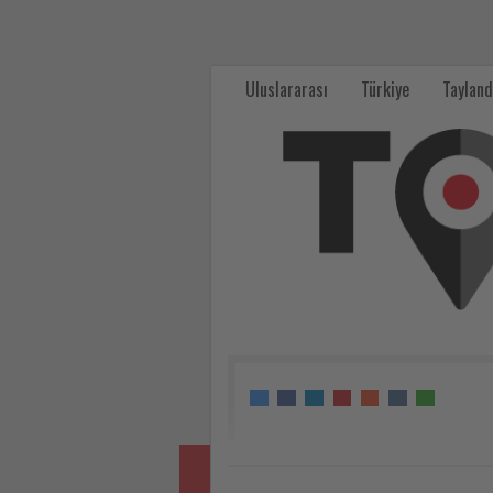
TÜRSAB'dan
AB
Uluslararası
Türkiye
Tayland
Komisyonu
Schengen
vizesi
verilerine
ilişkin
değerlendirme
-
Tourexpi,
sizler