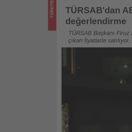
TÜRKIYE
için
TÜRSAB'dan AB Komisyonu Sche
TÜRSAB'dan AB 
turizmde
değerlendirme
olup
TÜRSAB Başkanı Firuz Ba
bitenleri
çıkan fiyatlarla satılıyor
takip
ediyor!