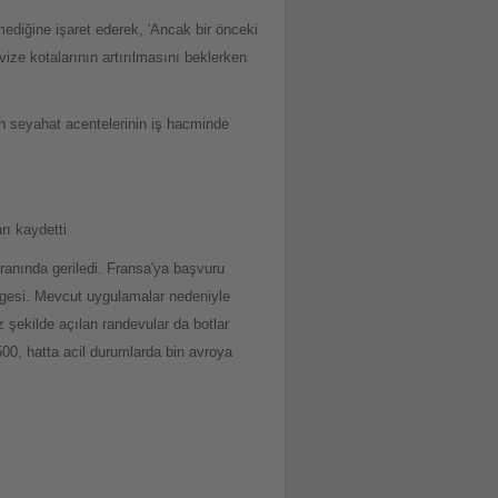
mediğine işaret ederek, 'Ancak bir önceki
ize kotalarının artırılmasını beklerken
ün seyahat acentelerinin iş hacminde
rı kaydetti
oranında geriledi. Fransa'ya başvuru
rgesi. Mevcut uygulamalar nedeniyle
şekilde açılan randevular da botlar
500, hatta acil durumlarda bin avroya