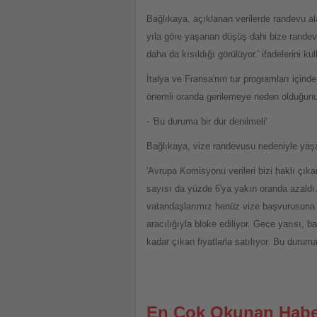
Bağlıkaya, açıklanan verilerde randevu ala
yıla göre yaşanan düşüş dahi bize randevu
daha da kısıldığı görülüyor.' ifadelerini ku
İtalya ve Fransa'nın tur programları için
önemli oranda gerilemeye neden olduğunun
- 'Bu duruma bir dur denilmeli'
Bağlıkaya, vize randevusu nedeniyle yaşana
'Avrupa Komisyonu verileri bizi haklı çık
sayısı da yüzde 6'ya yakın oranda azaldı
vatandaşlarımız henüz vize başvurusuna d
aracılığıyla bloke ediliyor. Gece yarısı,
kadar çıkan fiyatlarla satılıyor. Bu duruma 
En Çok Okunan Habe