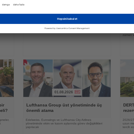
31.07.2026
Haberi
Haberi
Oku
Oku
yi
Kapadokya Balon Festivali 30 figürlü
Alman
balonla başladı
zama
irası
Dokuz ülkeden gelen sıcak hava balonları gün doğumunda
YouGov a
peribacaları üzerinde gösteri uçuşu yaptı
lüksün a
zaman ve
01.08.2026
Haberi
Haberi
Oku
Oku
bir
Lufthansa Group üst yönetiminde üç
DERT
eli?
önemli atama
rezer
şmeler,
Edelweiss, Eurowings ve Lufthansa City Airlines
2026/27 
i
yönetiminde ekim ve kasım aylarında görev değişiklikleri
uzun mes
yapılacak
tercih ed