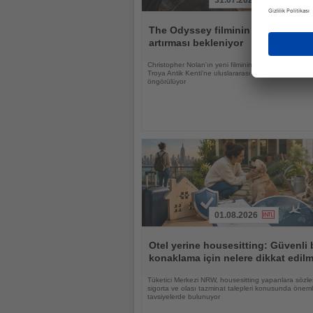
31.07.2026
Haberi
Oku
The Odyssey filminin Troya'ya ilgi
artırması bekleniyor
Christopher Nolan'ın yeni filminin UNESCO Dünya M
Troya Antik Kenti'ne uluslararası ilgiyi güçlendirmesi
öngörülüyor
01.08.2026
Haberi
Oku
Otel yerine housesitting: Güvenli 
konaklama için nelere dikkat edilm
Tüketici Merkezi NRW, housesitting yapanlara sözle
sigorta ve olası tazminat talepleri konusunda öneml
tavsiyelerde bulunuyor