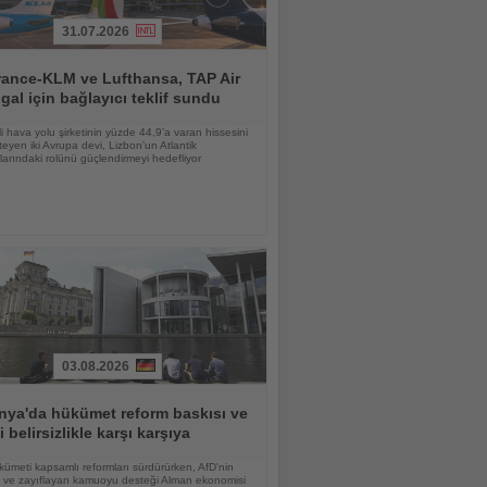
31.07.2026
rance-KLM ve Lufthansa, TAP Air
gal için bağlayıcı teklif sundu
li hava yolu şirketinin yüzde 44,9’a varan hissesini
teyen iki Avrupa devi, Lizbon’un Atlantik
larındaki rolünü güçlendirmeyi hedefliyor
03.08.2026
nya'da hükümet reform baskısı ve
i belirsizlikle karşı karşıya
ümeti kapsamlı reformları sürdürürken, AfD'nin
şi ve zayıflayan kamuoyu desteği Alman ekonomisi