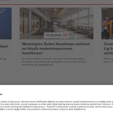
01.08.2026
Haberi
Haberi
Washington Dulles Havalimanı tarihinin
Coren
Oku
Oku
ilyar
en büyük modernizasyonuna
Lig h
hazırlanıyor
sürd
e kişi
20 milyar doların üzerinde yatırımla terminal kapasitesi
Resmi s
artırılacak, AeroTrain ağı genişletilecek ve yolcu konforu
sezon ve
önemli ölçüde iyileştirilecek