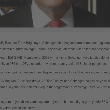
SAB) Başkanı Firuz Bağlıkaya, Schengen vize başvurularında mevcut uygulama
emin dışında kaldığını, sınırlı sayıda açılan randevuların ise bot hesaplar arac
pa Birliği (AB) Komisyonu, 2025 yılına ilişkin Schengen vize istatistiklerin
milyon 934 bin 106'ya ulaşırken, vize ret oranı yüzde 14,8 olarak gerçekleşti.
 sonra en çok Schengen vizesi başvurusu yapan ikinci ülke olurken, ret oranı 
AB Başkanı Firuz Bağlıkaya, 2025'te Türkiye'den Schengen bölgesine yönelik
ağmen seyahat acentelerinin yoğun tur programları düzenlediği İtalya ve Fransa
aşvurusu yapabilen vatandaşların sayısının bir önceki yıla göre yüzde 32,3 a
yakın gerilediğini anlattı.