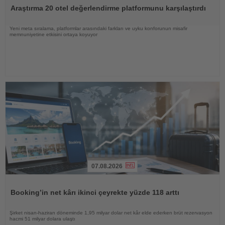
Oku
Araştırma 20 otel değerlendirme platformunu karşılaştırdı
Yeni meta sıralama, platformlar arasındaki farkları ve uyku konforunun misafir
memnuniyetine etkisini ortaya koyuyor
07.08.2026
Haberi
Oku
Booking’in net kârı ikinci çeyrekte yüzde 118 arttı
Şirket nisan-haziran döneminde 1,95 milyar dolar net kâr elde ederken brüt rezervasyon
hacmi 51 milyar dolara ulaştı