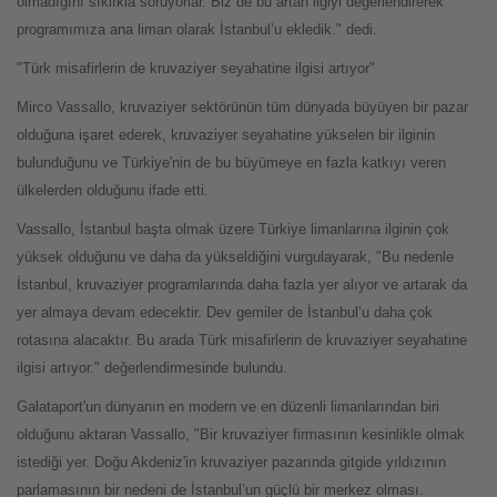
olmadığını sıklıkla soruyorlar. Biz de bu artan ilgiyi değerlendirerek
programımıza ana liman olarak İstanbul’u ekledik." dedi.
"Türk misafirlerin de kruvaziyer seyahatine ilgisi artıyor"
Mirco Vassallo, kruvaziyer sektörünün tüm dünyada büyüyen bir pazar
olduğuna işaret ederek, kruvaziyer seyahatine yükselen bir ilginin
bulunduğunu ve Türkiye'nin de bu büyümeye en fazla katkıyı veren
ülkelerden olduğunu ifade etti.
Vassallo, İstanbul başta olmak üzere Türkiye limanlarına ilginin çok
yüksek olduğunu ve daha da yükseldiğini vurgulayarak, "Bu nedenle
İstanbul, kruvaziyer programlarında daha fazla yer alıyor ve artarak da
yer almaya devam edecektir. Dev gemiler de İstanbul’u daha çok
rotasına alacaktır. Bu arada Türk misafirlerin de kruvaziyer seyahatine
ilgisi artıyor." değerlendirmesinde bulundu.
Galataport'un dünyanın en modern ve en düzenli limanlarından biri
olduğunu aktaran Vassallo, "Bir kruvaziyer firmasının kesinlikle olmak
istediği yer. Doğu Akdeniz'in kruvaziyer pazarında gitgide yıldızının
parlamasının bir nedeni de İstanbul’un güçlü bir merkez olması.