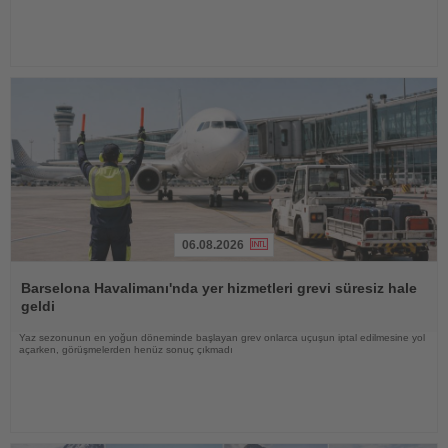
06.08.2026
Haberi
Oku
Barselona Havalimanı'nda yer hizmetleri grevi süresiz hale
geldi
Yaz sezonunun en yoğun döneminde başlayan grev onlarca uçuşun iptal edilmesine yol
açarken, görüşmelerden henüz sonuç çıkmadı