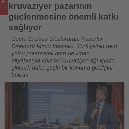
Tourexpi,
kruvaziyer pazarının
sizler
güçlenmesine önemli katkı
için
sağlıyor
turizmde
Costa Cruises Uluslararası Pazarlar
Direktörü Mirco Vassallo, Türkiye'nin hem
olup
yolcu potansiyeli hem de liman
bitenleri
altyapısıyla küresel kruvaziyer ağı içinde
giderek daha güçlü bir konuma geldiğini
takip
belirtti.
ediyor!