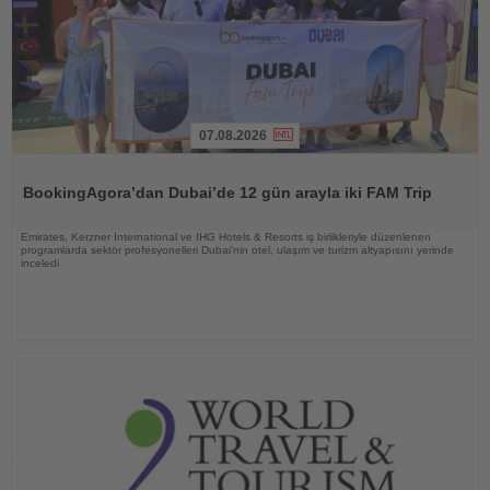
07.08.2026
Haberi
Oku
BookingAgora’dan Dubai’de 12 gün arayla iki FAM Trip
Emirates, Kerzner International ve IHG Hotels & Resorts iş birlikleriyle düzenlenen
programlarda sektör profesyonelleri Dubai’nin otel, ulaşım ve turizm altyapısını yerinde
inceledi