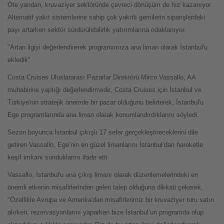
Öte yandan, kruvaziyer sektöründe çevreci dönüşüm de hız kazanıyor.
Alternatif yakıt sistemlerine sahip çok yakıtlı gemilerin siparişlerdeki
payı artarken sektör sürdürülebilirlik yatırımlarına odaklanıyor.
"Artan ilgiyi değerlendirerek programımıza ana liman olarak İstanbul'u
ekledik"
Costa Cruises Uluslararası Pazarlar Direktörü Mirco Vassallo, AA
muhabirine yaptığı değerlendirmede, Costa Cruises için İstanbul ve
Türkiye'nin stratejik önemde bir pazar olduğunu belirterek, İstanbul'u
Ege programlarında ana liman olarak konumlandırdıklarını söyledi.
Sezon boyunca İstanbul çıkışlı 17 sefer gerçekleştireceklerini dile
getiren Vassallo, Ege’nin en güzel limanlarını İstanbul’dan hareketle
keşif imkanı sunduklarını ifade etti.
Vassallo, İstanbul'u ana çıkış limanı olarak düzenlemelerindeki en
önemli etkenin misafirlerinden gelen talep olduğuna dikkati çekerek,
"Özellikle Avrupa ve Amerika'dan misafirlerimiz bir kruvaziyer turu satın
alırken, rezervasyonlarını yaparken bize İstanbul’un programda olup