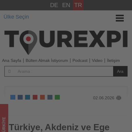
DE
EN
TR
Türkiye,
Ülke Seçin
Akdeniz
ve
Ege
kruvaziyer
Ana Sayfa
Bülten Almak İstiyorum
Podcast
Video
İletişim
pazarının
Ara
güçlenmesine
önemli
02.06.2026
katkı
sağlıyor
TÜRKIYE
-
Türkiye, Akdeniz ve Ege
Türkiye, Akdeniz ve Ege kruvaziyer pazarının
güçlenmesine önemli katkı sağlıyor