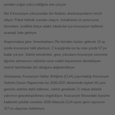
yeniden yoğun yolcu trafiğiyle öne çıkıyor.
Her 6 kruvaziyer yolcusundan biri Akdeniz destinasyonlarını tercih
ediyor. Paket halinde sunulan ulaşım, konaklama ve yeme-içme
hizmetleri, özellikle bütçe odaklı tüketiciler için kruvaziyer tatillerini
avantajlı hale getiriyor.
Araştırmalara göre, Amerikalıların 3'te birinden fazlası gelecek 12 ay
içinde kruvaziyer tatili planlıyor. Z kuşağında ise bu oran yüzde 57’ye
kadar çıkıyor. Sektör temsilcileri, genç yolcuların kruvaziyer turizmine
ilgisinin artmasının sektörün uzun vadeli büyümesini destekleyen
önemli faktörlerden biri olduğunu değerlendiriyor.
Uluslararası Kruvaziyer Hatları Birliğinin (CLIA) yayımladığı Kruvaziyer
Sektörü Durum Raporu'nda ise 2026-2037 döneminde toplam 60 yeni
geminin sektöre dahil edilmesi, sektör genelinde 71 milyar dolarlık
yatırımın gerçekleştirilmesi öngörülüyor. Kruvaziyer filosundaki büyüme
kademeli şekilde sürerken 2026 itibarıyla CLIA üyesi gemi sayısının
327’ye ulaşması bekleniyor.