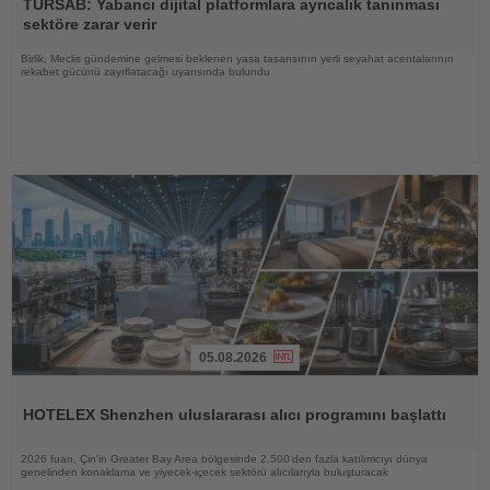
Oku
TÜRSAB: Yabancı dijital platformlara ayrıcalık tanınması
sektöre zarar verir
Birlik, Meclis gündemine gelmesi beklenen yasa tasarısının yerli seyahat acentalarının
rekabet gücünü zayıflatacağı uyarısında bulundu
05.08.2026
Haberi
Oku
HOTELEX Shenzhen uluslararası alıcı programını başlattı
2026 fuarı, Çin'in Greater Bay Area bölgesinde 2.500'den fazla katılımcıyı dünya
genelinden konaklama ve yiyecek-içecek sektörü alıcılarıyla buluşturacak