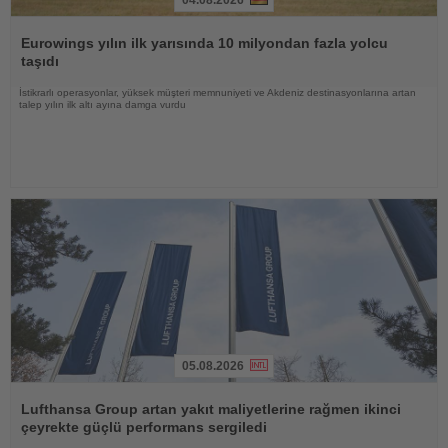
Haberi
Oku
Eurowings yılın ilk yarısında 10 milyondan fazla yolcu
taşıdı
İstikrarlı operasyonlar, yüksek müşteri memnuniyeti ve Akdeniz destinasyonlarına artan
talep yılın ilk altı ayına damga vurdu
05.08.2026
Haberi
Oku
Lufthansa Group artan yakıt maliyetlerine rağmen ikinci
çeyrekte güçlü performans sergiledi