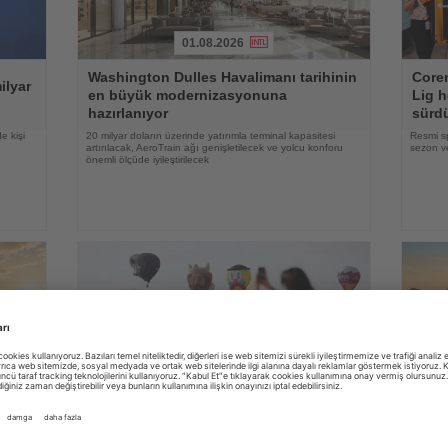
01.08.2026
Haberi
Haberi
Washington Dulles Havalimanı tarihinin
Coren
Oku
Oku
ilyar
en büyük modernizasyonuna
Lig h
hazırlanıyor
sürd
e kişi
20 milyar doların üzerinde yatırımla terminal kapasitesi
Resmi s
artırılacak, AeroTrain ağı genişletilecek ve yolcu konforu
sezon ve
önemli ölçüde iyileştirilecek
31.07.2026
Haberi
Haberi
Oku
Oku
yi
Kapadokya Balon Festivali 30 figürlü
Alman
balonla başladı
zama
irası
Dokuz ülkeden gelen sıcak hava balonları gün doğumunda
YouGov a