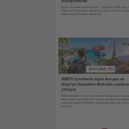
buluşturacak
İlk kez düzenlenecek festival, Türkiye ile Balkanlar,
Doğu ve Avrupa'dan caz sanatçılarını tarihi ve doğa
atmosferde bir araya getirecek
30.07.2026
Haberi
ABD'li turistlerin ilgisi Avrupa ve
Oku
Asya'ya kayarken Meksika cazibes
yitiriyor
ABD'li turistlerin seyahat tercihleri değişirken Avrup
Asya destinasyonları öne çıkıyor, bu durum özellik
pazarına bağımlı Meksika destinasyonları için yeni z
yaratıyor