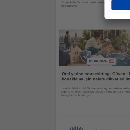
Troya Antik Kenti'ne uluslararası ilgiyi güçlendirmesi
öngörülüyor
01.08.2026
Haberi
Oku
Otel yerine housesitting: Güvenli 
konaklama için nelere dikkat edilm
Tüketici Merkezi NRW, housesitting yapanlara sözle
sigorta ve olası tazminat talepleri konusunda öneml
tavsiyelerde bulunuyor