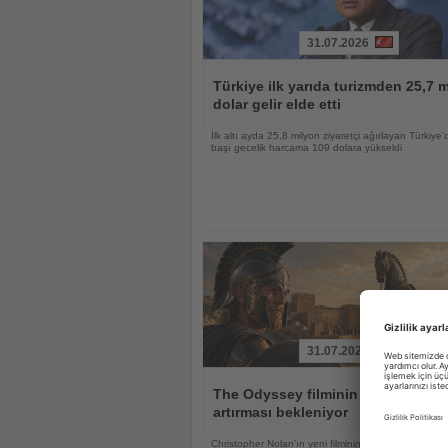
31.07.2026
Haberi
Oku
Türkiye ilk yarıda turizmden 25,7 m
dolar gelir elde etti
İlk altı ayda 25,8 milyon ziyaretçi ağırlayan Türkiye’d
başı gecelik harcama 109 dolara yükseldi
31.07.2026
Haberi
Oku
The Odyssey filminin Troya'ya ilgi
artırması bekleniyor
Christopher Nolan'ın yeni filminin UNESCO Dünya M