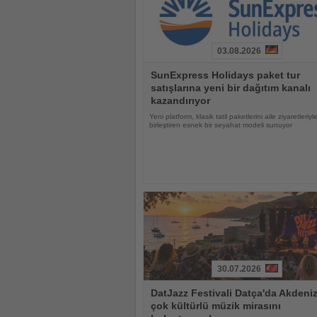
03.08.2026
Haberi
SunExpress Holidays paket tur
Oku
satışlarına yeni bir dağıtım kanalı
kazandırıyor
Yeni platform, klasik tatil paketlerini aile ziyaretleriyl
birleştiren esnek bir seyahat modeli sunuyor
30.07.2026
Haberi
DatJazz Festivali Datça'da Akdeniz
Oku
çok kültürlü müzik mirasını