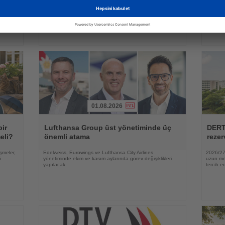
peribacaları üzerinde gösteri uçuşu yaptı
lüksün a
zaman ve
01.08.2026
Haberi
Haberi
Oku
Oku
bir
Lufthansa Group üst yönetiminde üç
DERT
eli?
önemli atama
rezer
şmeler,
Edelweiss, Eurowings ve Lufthansa City Airlines
2026/27 
i
yönetiminde ekim ve kasım aylarında görev değişiklikleri
uzun mes
yapılacak
tercih ed