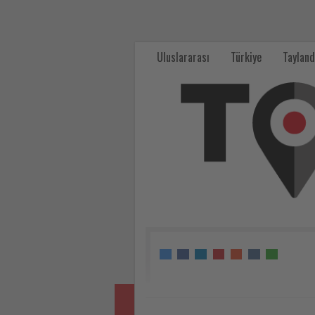
Turizmcilerin
konaklama
Uluslararası
Türkiye
Tayland
vergisi
talebi
-
Tourexpi,
sizler
için
turizmde
olup
bitenleri