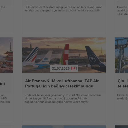
 Orta
Hükümetin özel sektöre açtığı yeni alanlar, turizm yatırımları
Haziran 
l
ve ziyaretçi altyapısı açısından da yeni fırsatlar yaratabilir
azalırke
14’e yak
31.07.2026
Haberi
Haberi
Oku
Oku
Air France-KLM ve Lufthansa, TAP Air
Çin i
ini
Portugal için bağlayıcı teklif sundu
telef
a ve
Portekizli hava yolu şirketinin yüzde 44,9’a varan hissesini
Heihe il
le ABD
almak isteyen iki Avrupa devi, Lizbon’un Atlantik
teleferi
orluklar
bağlantılarındaki rolünü güçlendirmeyi hedefliyor