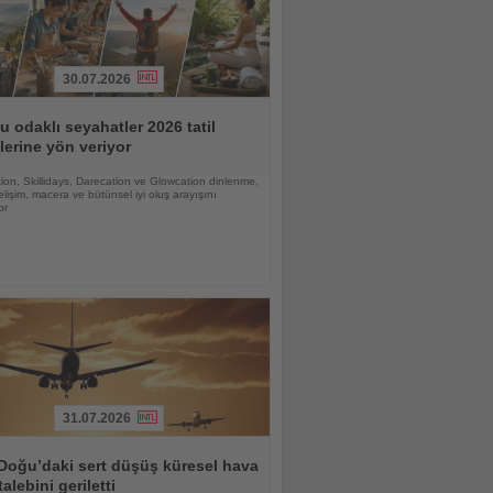
30.07.2026
 odaklı seyahatler 2026 tatil
lerine yön veriyor
ion, Skillidays, Darecation ve Glowcation dinlenme,
gelişim, macera ve bütünsel iyi oluş arayışını
or
31.07.2026
Doğu’daki sert düşüş küresel hava
talebini geriletti