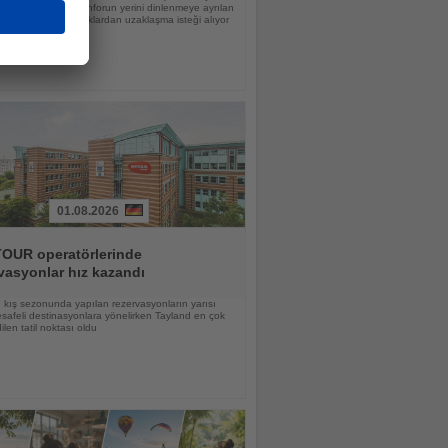
nlamı değişiyor; konforun yerini dinlenmeye ayrılan
 günlük sorumluluklardan uzaklaşma isteği alıyor
01.08.2026
OUR operatörlerinde
vasyonlar hız kazandı
kış sezonunda yapılan rezervasyonların yarısı
afeli destinasyonlara yönelirken Tayland en çok
ilen tatil noktası oldu