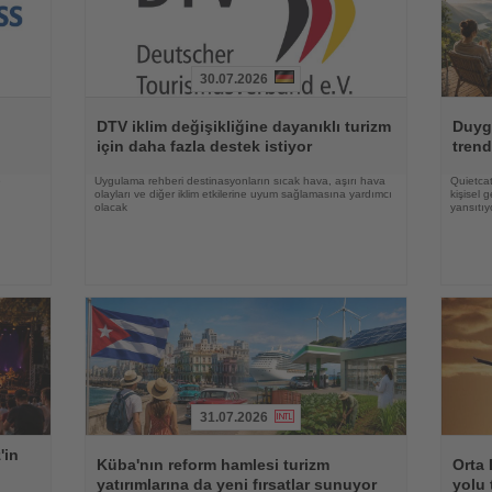
30.07.2026
Haberi
Haberi
Oku
Oku
DTV iklim değişikliğine dayanıklı turizm
Duygu
için daha fazla destek istiyor
trend
e
Uygulama rehberi destinasyonların sıcak hava, aşırı hava
Quietcat
olayları ve diğer iklim etkilerine uyum sağlamasına yardımcı
kişisel 
olacak
yansıtıy
31.07.2026
Haberi
Haberi
'in
Oku
Oku
Küba'nın reform hamlesi turizm
Orta 
yatırımlarına da yeni fırsatlar sunuyor
yolu 