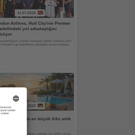
31.07.2026
don Airlines, Hull City'nin Premier
edefindeki yol arkadaşlığını
ürüyor
ponsorluğunu uzatan havayolu şirketi, kulübün yeni
 Premier Lig hedeflerine desteğini devam ettiriyor
31.07.2026
lar için tatilde en büyük lüks artık
n
raştırmasına göre Alman tatilciler için 2026 yılında