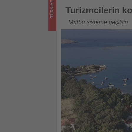
TÜRKIYE
takip
Turizmcilerin konaklama vergi
Turizmcilerin k
ediyor!
Matbu sisteme geçilsin