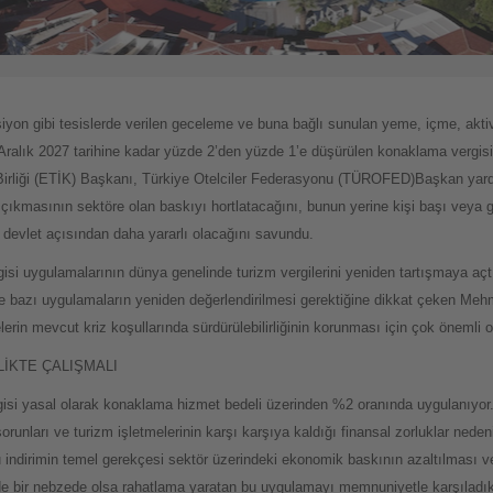
nsiyon gibi tesislerde verilen geceleme ve buna bağlı sunulan yeme, içme, aktiv
Aralık 2027 tarihine kadar yüzde 2’den yüzde 1’e düşürülen konaklama vergisi
 Birliği (ETİK) Başkanı, Türkiye Otelciler Federasyonu (TÜROFED)Başkan yar
çıkmasının sektöre olan baskıyı hortlatacağını, bunun yerine kişi başı veya 
evlet açısından daha yararlı olacağını savundu.
gisi uygulamalarının dünya genelinde turizm vergilerini yeniden tartışmaya açt
e bazı uygulamaların yeniden değerlendirilmesi gerektiğine dikkat çeken Mehm
erin mevcut kriz koşullarında sürdürülebilirliğinin korunması için çok önemli 
LİKTE ÇALIŞMALI
gisi yasal olarak konaklama hizmet bedeli üzerinden %2 oranında uygulanıy
sorunları ve turizm işletmelerinin karşı karşıya kaldığı finansal zorluklar nede
indirimin temel gerekçesi sektör üzerindeki ekonomik baskının azaltılması ve
örde bir nebzede olsa rahatlama yaratan bu uygulamayı memnuniyetle karşıladı