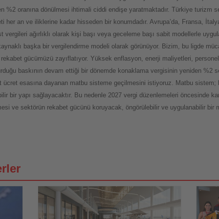
n %2 oranına dönülmesi ihtimali ciddi endişe yaratmaktadır. Türkiye turizm s
eti her an ve iliklerine kadar hisseden bir konumdadır. Avrupa’da, Fransa, İta
t vergileri ağırlıklı olarak kişi başı veya geceleme başı sabit modellerle uygu
m kaynaklı başka bir vergilendirme modeli olarak görünüyor. Bizim, bu ligde mü
ekabet gücümüzü zayıflatıyor. Yüksek enflasyon, enerji maliyetleri, personel
şturduğu baskının devam ettiği bir dönemde konaklama vergisinin yeniden %2 
it ücret esasına dayanan matbu sisteme geçilmesini istiyoruz. Matbu sistem; 
lir bir yapı sağlayacaktır. Bu nedenle 2027 vergi düzenlemeleri öncesinde kam
mesi ve sektörün rekabet gücünü koruyacak, öngörülebilir ve uygulanabilir bir 
rler