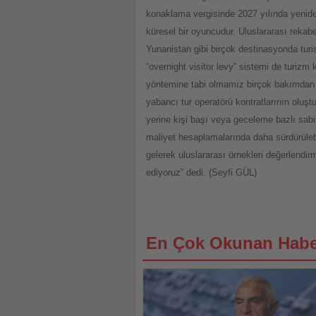
konaklama vergisinde 2027 yılında yenide
küresel bir oyuncudur. Uluslararası rekab
Yunanistan gibi birçok destinasyonda turis
“overnight visitor levy” sistemi de turiz
yöntemine tabi olmamız birçok bakımdan r
yabancı tur operatörü kontratlarının olu
yerine kişi başı veya geceleme bazlı sab
maliyet hesaplamalarında daha sürdürülebi
gelerek uluslararası örnekleri değerlendir
ediyoruz” dedi. (Seyfi GÜL)
En Çok Okunan Habe