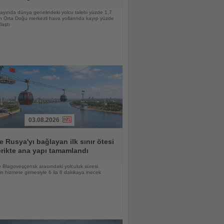
ayında dünya genelindeki yolcu talebi yüzde 1,7
n Orta Doğu merkezli hava yollarında kayıp yüzde
laştı
03.08.2026
le Rusya'yı bağlayan ilk sınır ötesi
erikte ana yapı tamamlandı
e Blagoveşçensk arasındaki yolculuk süresi
ğin hizmete girmesiyle 6 ila 8 dakikaya inecek