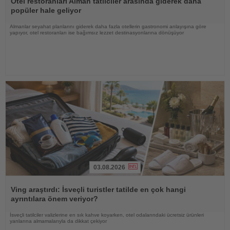
Otel restoranları Alman tatilciler arasında giderek daha
popüler hale geliyor
Almanlar seyahat planlarını giderek daha fazla otellerin gastronomi anlayışına göre
yapıyor, otel restoranları ise bağımsız lezzet destinasyonlarına dönüşüyor
03.08.2026
Haberi
Oku
Ving araştırdı: İsveçli turistler tatilde en çok hangi
ayrıntılara önem veriyor?
İsveçli tatilciler valizlerine en sık kahve koyarken, otel odalarındaki ücretsiz ürünleri
yanlarına almamalarıyla da dikkat çekiyor