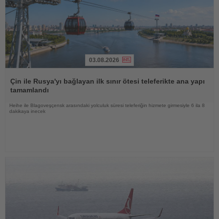
03.08.2026
Haberi
Oku
Çin ile Rusya'yı bağlayan ilk sınır ötesi teleferikte ana yapı
tamamlandı
Heihe ile Blagoveşçensk arasındaki yolculuk süresi teleferiğin hizmete girmesiyle 6 ila 8
dakikaya inecek