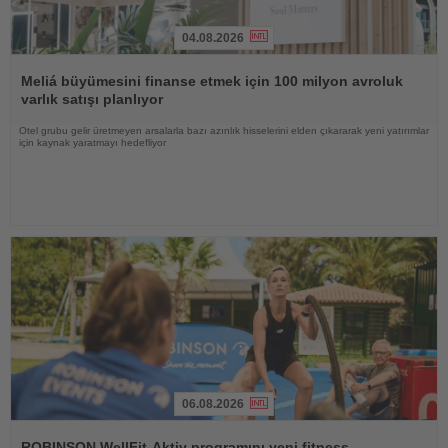
04.08.2026
Haberi
Oku
Meliá büyümesini finanse etmek için 100 milyon avroluk
varlık satışı planlıyor
Otel grubu gelir üretmeyen arsalarla bazı azınlık hisselerini elden çıkararak yeni yatırımlar
için kaynak yaratmayı hedefliyor
06.08.2026
Haberi
Oku
ROBINSON WellFit-Aktiv programını yeni fitness