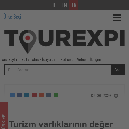
DE
EN
TR
Turizm
Ülke Seçin
varlıklarının
değer
artışında
renovasyon
Ana Sayfa
Bülten Almak İstiyorum
Podcast
Video
İletişim
ve
Ara
dijital
dönüşüm
02.06.2026
öne
çıkıyor
TÜRKIYE
-
Turizm varlıklarının değer
Turizm varlıklarının değer artışında renovasyon ve dijital
dönüşüm öne çıkıyor