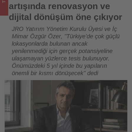
Tourexpi,
artışında renovasyon ve
sizler
dijital dönüşüm öne çıkıyor
için
JRO Yatırım Yönetim Kurulu Üyesi ve İç
Mimar Özgür Özer, "Türkiye'de çok güçlü
turizmde
lokasyonlarda bulunan ancak
olup
yenilenmediği için gerçek potansiyeline
ulaşamayan yüzlerce tesis bulunuyor.
bitenleri
Önümüzdeki 5 yıl içinde bu yapıların
takip
önemli bir kısmı dönüşecek" dedi
ediyor!