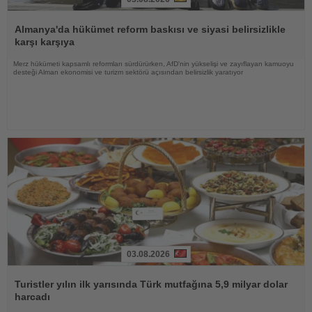
Haberi
Oku
Almanya'da hükümet reform baskısı ve siyasi belirsizlikle
karşı karşıya
Merz hükümeti kapsamlı reformları sürdürürken, AfD'nin yükselişi ve zayıflayan kamuoyu
desteği Alman ekonomisi ve turizm sektörü açısından belirsizlik yaratıyor
03.08.2026
Haberi
Oku
Turistler yılın ilk yarısında Türk mutfağına 5,9 milyar dolar
harcadı