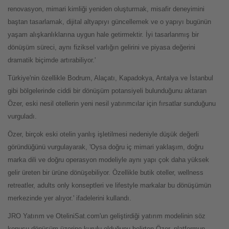
renovasyon, mimari kimliği yeniden oluşturmak, misafir deneyimini
baştan tasarlamak, dijital altyapıyı güncellemek ve o yapıyı bugünün
yaşam alışkanlıklarına uygun hale getirmektir. İyi tasarlanmış bir
dönüşüm süreci, aynı fiziksel varlığın gelirini ve piyasa değerini
dramatik biçimde artırabiliyor.'
Türkiye'nin özellikle Bodrum, Alaçatı, Kapadokya, Antalya ve İstanbul
gibi bölgelerinde ciddi bir dönüşüm potansiyeli bulunduğunu aktaran
Özer, eski nesil otellerin yeni nesil yatırımcılar için fırsatlar sunduğunu
vurguladı.
Özer, birçok eski otelin yanlış işletilmesi nedeniyle düşük değerli
göründüğünü vurgulayarak, 'Oysa doğru iç mimari yaklaşım, doğru
marka dili ve doğru operasyon modeliyle aynı yapı çok daha yüksek
gelir üreten bir ürüne dönüşebiliyor. Özellikle butik oteller, wellness
retreatler, adults only konseptleri ve lifestyle markalar bu dönüşümün
merkezinde yer alıyor.' ifadelerini kullandı.
JRO Yatırım ve OteliniSat.com'un geliştirdiği yatırım modelinin söz
konusu dönüşüm üzerine kurulu olduğunu belirten Özer, platformun