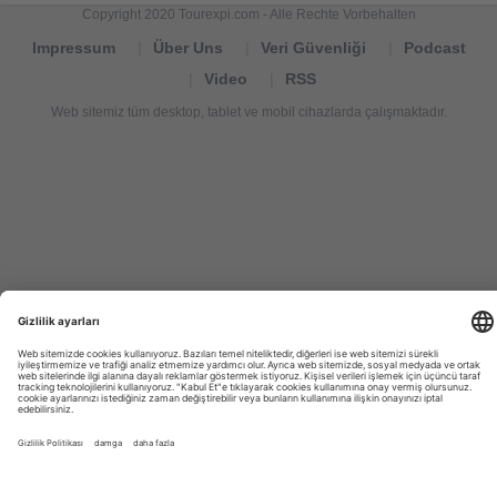
Copyright 2020 Tourexpi.com - Alle Rechte Vorbehalten
Impressum
Über Uns
Veri Güvenliği
Podcast
Video
RSS
Web sitemiz tüm desktop, tablet ve mobil cihazlarda çalışmaktadır.
Tourexpi,
turizm
haberleri,
Reisebüros,
tourism
news,
noticias
de
turismo,
Tourismus
Nachrichten,
новости
туризма,
travel
tourism
news,
international