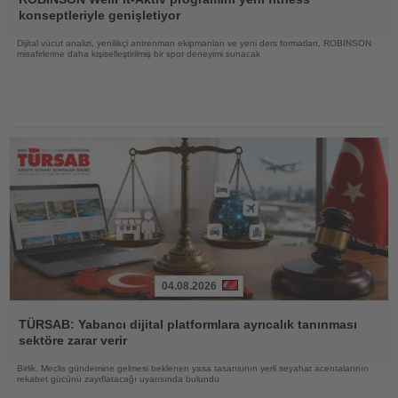
konseptleriyle genişletiyor
Dijital vücut analizi, yenilikçi antrenman ekipmanları ve yeni ders formatları, ROBINSON
misafirlerine daha kişiselleştirilmiş bir spor deneyimi sunacak
04.08.2026
Haberi
Oku
TÜRSAB: Yabancı dijital platformlara ayrıcalık tanınması
sektöre zarar verir
Birlik, Meclis gündemine gelmesi beklenen yasa tasarısının yerli seyahat acentalarının
rekabet gücünü zayıflatacağı uyarısında bulundu