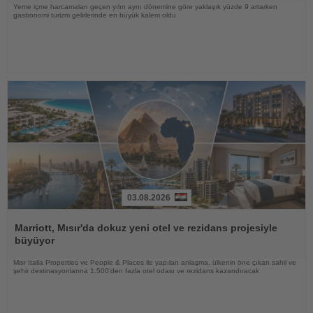
Yeme içme harcamaları geçen yılın aynı dönemine göre yaklaşık yüzde 9 artarken
gastronomi turizm gelirlerinde en büyük kalem oldu
03.08.2026
Haberi
Oku
Marriott, Mısır'da dokuz yeni otel ve rezidans projesiyle
büyüyor
Misr Italia Properties ve People & Places ile yapılan anlaşma, ülkenin öne çıkan sahil ve
şehir destinasyonlarına 1.500'den fazla otel odası ve rezidans kazandıracak