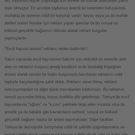
biri, toplumun büyük çoğunluğu için annelik ile mutfak arasındaki yakın
ilişki olmuştur. En azından toplumun önemli bir kesiminin hafızasında
mutfakta bir annenin ciddi bir karşılığı vardır, beyaz eşya ya da mutfak
aletleri üreten firmalar için reklam yapan ajanslar da bu sosyal ve
kültürel gerçeklik bağlamını dikkate alarak reklam kurguları
yapmışlardır.
"Evcil hayvan annesi" reklamı neden kaldırıldı?
Yakın zamanda evcil hayvanının bakımı için elektrikli bir temizlik aleti
alan ve reklamın kurgusu gereği kendisini evde beslediği köpeğinin
annesi olarak tanıtan bir kadın kurgusuyla hazırlanan reklamın ciddi
tepkiyle karşılandığına şahit olduk. Reklamı veren firma, reklamı
televizyonlardan ve diğer dijital mecralardan kaldırmıştı. Bu reklamın
temsili açısından birkaç husus özellikle dile getirilmişti. Türkiye’de evcil
hayvanlarına "oğlum" ve "kızım" şeklinde hitap eden insanlar olsa da
annelik ya da babalık gibi kavramların tarihsel, sosyal ve kültürel
gerçeklik bağlamı başka bir anlam taşımaktadır. Diğer taraftan
Türkiye’de demografik tartışmalar ciddi bir şekilde yoğunlaşmakta ve
çocuk sahibi olmak yerine evcil hayvan sahibi olmak yeni ve hatta aile