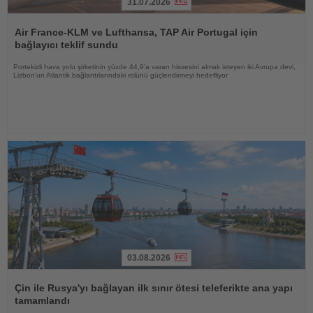
31.07.2026
Haberi
Oku
Air France-KLM ve Lufthansa, TAP Air Portugal için
bağlayıcı teklif sundu
Portekizli hava yolu şirketinin yüzde 44,9’a varan hissesini almak isteyen iki Avrupa devi,
Lizbon’un Atlantik bağlantılarındaki rolünü güçlendirmeyi hedefliyor
03.08.2026
Haberi
Oku
Çin ile Rusya'yı bağlayan ilk sınır ötesi teleferikte ana yapı
tamamlandı