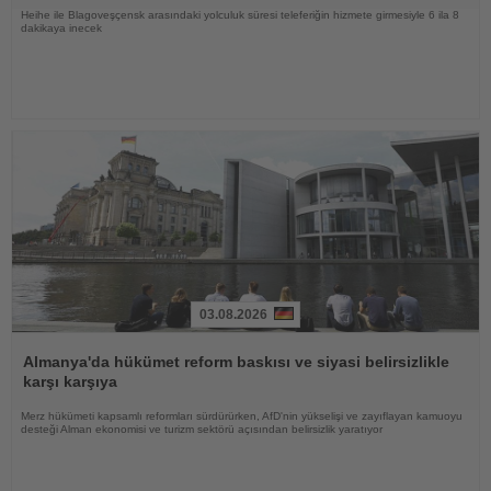
Heihe ile Blagoveşçensk arasındaki yolculuk süresi teleferiğin hizmete girmesiyle 6 ila 8
dakikaya inecek
03.08.2026
Haberi
Oku
Almanya'da hükümet reform baskısı ve siyasi belirsizlikle
karşı karşıya
Merz hükümeti kapsamlı reformları sürdürürken, AfD'nin yükselişi ve zayıflayan kamuoyu
desteği Alman ekonomisi ve turizm sektörü açısından belirsizlik yaratıyor