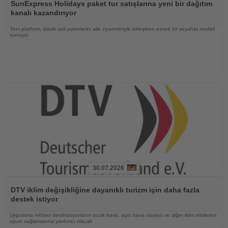
Oku
SunExpress Holidays paket tur satışlarına yeni bir dağıtım
kanalı kazandırıyor
Yeni platform, klasik tatil paketlerini aile ziyaretleriyle birleştiren esnek bir seyahat modeli
sunuyor
30.07.2026
Haberi
Oku
DTV iklim değişikliğine dayanıklı turizm için daha fazla
destek istiyor
Uygulama rehberi destinasyonların sıcak hava, aşırı hava olayları ve diğer iklim etkilerine
uyum sağlamasına yardımcı olacak