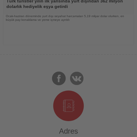
Türk turistler yılın ilk yarısında yurt dışından 362 milyon
dolarlık hediyelik eşya getirdi
Ocak-haziran döneminde yurt dışı seyahat harcamaları 5,19 milyar dolar olurken, en
büyük pay konaklama ve yeme içmeye ayrıldı
Adres