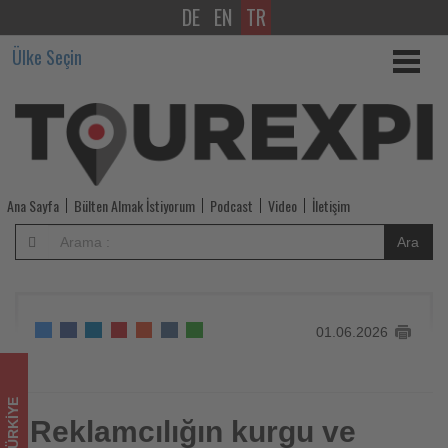
DE
EN
TR
Reklamcılığın
Ülke Seçin
kurgu
ve
olgu
arasında
Ana Sayfa
Bülten Almak İstiyorum
Podcast
Video
İletişim
kalmışlığı
Ara
-
Tourexpi,
01.06.2026
sizler
için
TÜRKIYE
turizmde
Reklamcılığın kurgu ve
Reklamcılığın kurgu ve olgu arasında kalmışlığı