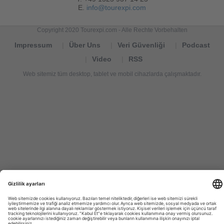
E.
info@tourexpi.com
Copyright 2020 Tourexpi.com - Alle Rechte Vorbehalten
Impressum
Über Uns
Veri Güvenliği
Podcast
Video
RSS
Web sitemiz tüm desktop, tablet ve mobil cihazlarda çalışmaktadır.
Tourexpi,
turizm
haberleri,
Reisebüros,
tourism
news,
noticias
de
turismo,
Tourismus
Nachrichten,
новости
туризма,
travel
tourism