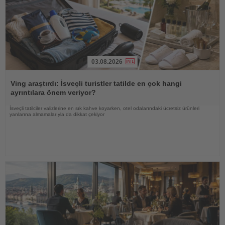
03.08.2026
Haberi
Oku
Ving araştırdı: İsveçli turistler tatilde en çok hangi
ayrıntılara önem veriyor?
İsveçli tatilciler valizlerine en sık kahve koyarken, otel odalarındaki ücretsiz ürünleri
yanlarına almamalarıyla da dikkat çekiyor