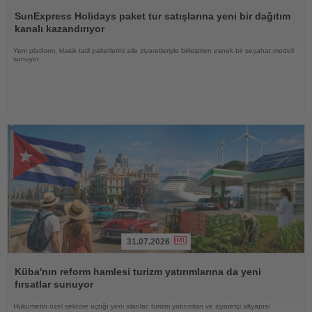
Haberi
Oku
SunExpress Holidays paket tur satışlarına yeni bir dağıtım
kanalı kazandırıyor
Yeni platform, klasik tatil paketlerini aile ziyaretleriyle birleştiren esnek bir seyahat modeli
sunuyor
31.07.2026
Haberi
Oku
Küba'nın reform hamlesi turizm yatırımlarına da yeni
fırsatlar sunuyor
Hükümetin özel sektöre açtığı yeni alanlar, turizm yatırımları ve ziyaretçi altyapısı