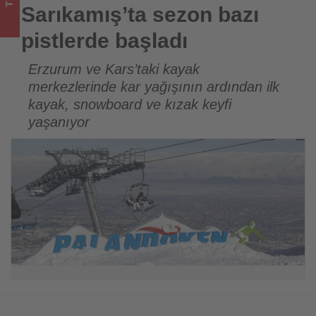
turizmde
Sarıkamış’ta sezon bazı
olup
pistlerde başladı
bitenleri
Erzurum ve Kars’taki kayak
merkezlerinde kar yağışının ardından ilk
takip
kayak, snowboard ve kızak keyfi
ediyor!
yaşanıyor