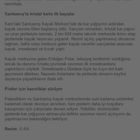
tanımladı.
Sarıkamış’ta kristal karla ilk kayışlar
Kars’taki Sarıkamış Kayak Merkezi’nde de kar yağışının ardından
kayak sezonu fiilen başlamış oldu. Sarıçam ormanları, kristal kar yapısı
ve uzun pistleriyle tanınan, 2 bin 634 metre rakımlı merkezde ikinci etap
pistlerinde kayak heyecanı yaşandı. Resmî açılış yapılmamış olmasına
rağmen, hafta sonu merkeze gelen kayak severler sarıçamlar arasında
kayak, snowboard ve kızak yaptı.
Kayak merkezine gelen Erdoğan Polat, telesiyej testlerinin sürdüğünü
ancak bu durumu fırsata çevirerek sezonun ilk snowboardunu
yaptıklarını söyledi. Snowboardcu Dürdane Aşık bu kışın bol karlı
geçmesini dilerken, Nazenin Aslantatar da pistlerde olmanın keyfini
doyasıya yaşadıklarını ifade etti.
Pistler için hazırlıklar sürüyor
Palandöken ve Sarıkamış kayak merkezlerinde suni karlama sistemleri
kademeli olarak devreye alınırken, tüm pistlerin daha iyi koşullara
kavuşması için çalışmalar devam ediyor. Yetkililer, önümüzdeki
günlerde kar yağışının artmasıyla birlikte sezonun resmî açılışının da
yapılmasının beklendiğini belirtiyor.
Resim
: © AA