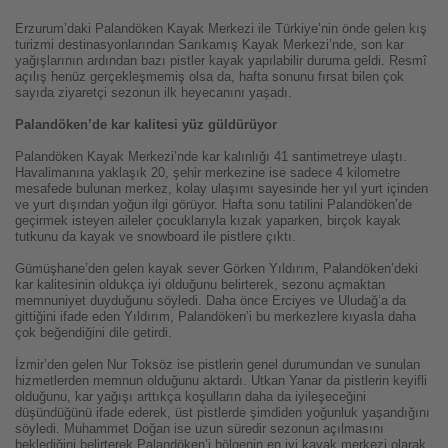
Erzurum’daki Palandöken Kayak Merkezi ile Türkiye’nin önde gelen kış
turizmi destinasyonlarından Sarıkamış Kayak Merkezi’nde, son kar
yağışlarının ardından bazı pistler kayak yapılabilir duruma geldi. Resmî
açılış henüz gerçekleşmemiş olsa da, hafta sonunu fırsat bilen çok
sayıda ziyaretçi sezonun ilk heyecanını yaşadı.
Palandöken’de kar kalitesi yüz güldürüyor
Palandöken Kayak Merkezi’nde kar kalınlığı 41 santimetreye ulaştı.
Havalimanına yaklaşık 20, şehir merkezine ise sadece 4 kilometre
mesafede bulunan merkez, kolay ulaşımı sayesinde her yıl yurt içinden
ve yurt dışından yoğun ilgi görüyor. Hafta sonu tatilini Palandöken’de
geçirmek isteyen aileler çocuklarıyla kızak yaparken, birçok kayak
tutkunu da kayak ve snowboard ile pistlere çıktı.
Gümüşhane’den gelen kayak sever Görken Yıldırım, Palandöken’deki
kar kalitesinin oldukça iyi olduğunu belirterek, sezonu açmaktan
memnuniyet duyduğunu söyledi. Daha önce Erciyes ve Uludağ’a da
gittiğini ifade eden Yıldırım, Palandöken’i bu merkezlere kıyasla daha
çok beğendiğini dile getirdi.
İzmir’den gelen Nur Toksöz ise pistlerin genel durumundan ve sunulan
hizmetlerden memnun olduğunu aktardı. Utkan Yanar da pistlerin keyifli
olduğunu, kar yağışı arttıkça koşulların daha da iyileşeceğini
düşündüğünü ifade ederek, üst pistlerde şimdiden yoğunluk yaşandığını
söyledi. Muhammet Doğan ise uzun süredir sezonun açılmasını
beklediğini belirterek Palandöken’i bölgenin en iyi kayak merkezi olarak