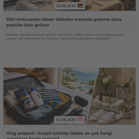
04.08.2026
Haberi
Oku
Otel restoranları Alman tatilciler arasında giderek daha
popüler hale geliyor
Almanlar seyahat planlarını giderek daha fazla otellerin gastronomi anlayışına göre
yapıyor, otel restoranları ise bağımsız lezzet destinasyonlarına dönüşüyor
03.08.2026
Haberi
Oku
Ving araştırdı: İsveçli turistler tatilde en çok hangi
ayrıntılara önem veriyor?