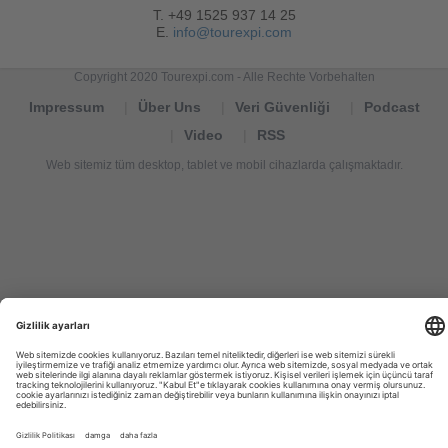
T. +49 1525 937 14 25
E.
info@tourexpi.com
Copyright 2020 Tourexpi.com - Alle Rechte Vorbehalten
Impressum
Über Uns
Veri Güvenliği
Podcast
Video
RSS
Web sitemiz tüm desktop, tablet ve mobil cihazlarda çalışmaktadır.
Tourexpi,
turizm
haberleri,
Reisebüros,
tourism
news,
noticias
de
turismo,
Tourismus
Nachrichten,
новости
туризма,
travel