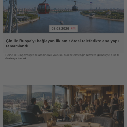
03.08.2026
Haberi
Oku
Çin ile Rusya'yı bağlayan ilk sınır ötesi teleferikte ana yapı
tamamlandı
Heihe ile Blagoveşçensk arasındaki yolculuk süresi teleferiğin hizmete girmesiyle 6 ila 8
dakikaya inecek