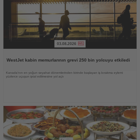
03.08.2026
Haberi
Oku
WestJet kabin memurlarının grevi 250 bin yolcuyu etkiledi
Kanada'nın en yoğun seyahat dönemlerinden birinde başlayan iş bırakma eylemi
yüzlerce uçuşun iptal edilmesine yol açtı