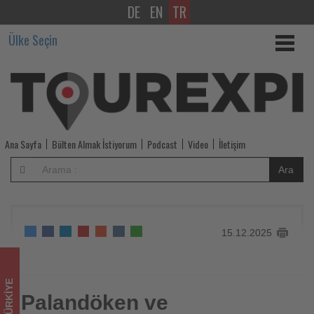
DE
EN
TR
Palandöken
Ülke Seçin
ve
Sarıkamış’ta
sezon
bazı
Ana Sayfa
Bülten Almak İstiyorum
Podcast
Video
İletişim
pistlerde
Ara
başladı
-
15.12.2025
Tourexpi,
sizler
TÜRKIYE
için
Palandöken ve
Palandöken ve Sarıkamış’ta sezon bazı pistlerde başladı