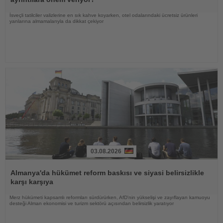
İsveçli tatilciler valizlerine en sık kahve koyarken, otel odalarındaki ücretsiz ürünleri
yanlarına almamalarıyla da dikkat çekiyor
03.08.2026
Haberi
Oku
Almanya'da hükümet reform baskısı ve siyasi belirsizlikle
karşı karşıya
Merz hükümeti kapsamlı reformları sürdürürken, AfD'nin yükselişi ve zayıflayan kamuoyu
desteği Alman ekonomisi ve turizm sektörü açısından belirsizlik yaratıyor