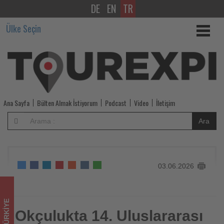
DE
EN
TR
Okçulukta
Ülke Seçin
14.
Uluslararası
Fetih
Kupası
Ana Sayfa
Bülten Almak İstiyorum
Podcast
Video
İletişim
bugün
Ara
İstanbul'da
başlayacak
03.06.2026
-
Tourexpi,
TÜRKIYE
sizler
Okçulukta 14. Uluslararası
Okçulukta 14. Uluslararası Fetih Kupası bugün İstanbul'da
başlayacak