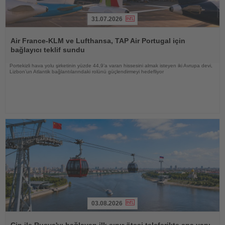
31.07.2026
Haberi
Oku
Air France-KLM ve Lufthansa, TAP Air Portugal için
bağlayıcı teklif sundu
Portekizli hava yolu şirketinin yüzde 44,9’a varan hissesini almak isteyen iki Avrupa devi,
Lizbon’un Atlantik bağlantılarındaki rolünü güçlendirmeyi hedefliyor
03.08.2026
Haberi
Oku
Çin ile Rusya'yı bağlayan ilk sınır ötesi teleferikte ana yapı