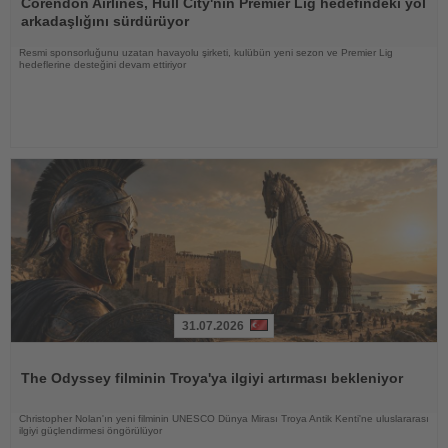
Oku
Corendon Airlines, Hull City'nin Premier Lig hedefindeki yol
arkadaşlığını sürdürüyor
Resmi sponsorluğunu uzatan havayolu şirketi, kulübün yeni sezon ve Premier Lig
hedeflerine desteğini devam ettiriyor
31.07.2026
Haberi
Oku
The Odyssey filminin Troya'ya ilgiyi artırması bekleniyor
Christopher Nolan'ın yeni filminin UNESCO Dünya Mirası Troya Antik Kenti'ne uluslararası
ilgiyi güçlendirmesi öngörülüyor