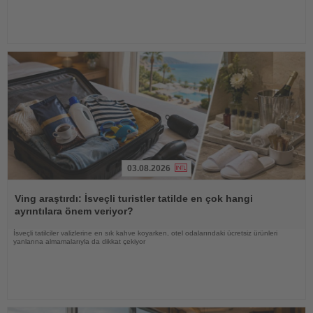
03.08.2026
Haberi
Oku
Ving araştırdı: İsveçli turistler tatilde en çok hangi
ayrıntılara önem veriyor?
İsveçli tatilciler valizlerine en sık kahve koyarken, otel odalarındaki ücretsiz ürünleri
yanlarına almamalarıyla da dikkat çekiyor