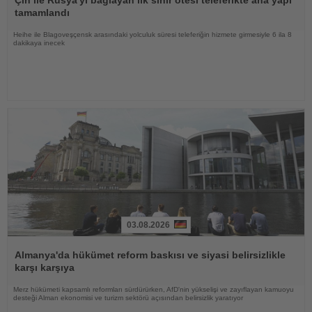
tamamlandı
Heihe ile Blagoveşçensk arasındaki yolculuk süresi teleferiğin hizmete girmesiyle 6 ila 8
dakikaya inecek
03.08.2026
Haberi
Oku
Almanya'da hükümet reform baskısı ve siyasi belirsizlikle
karşı karşıya
Merz hükümeti kapsamlı reformları sürdürürken, AfD'nin yükselişi ve zayıflayan kamuoyu
desteği Alman ekonomisi ve turizm sektörü açısından belirsizlik yaratıyor