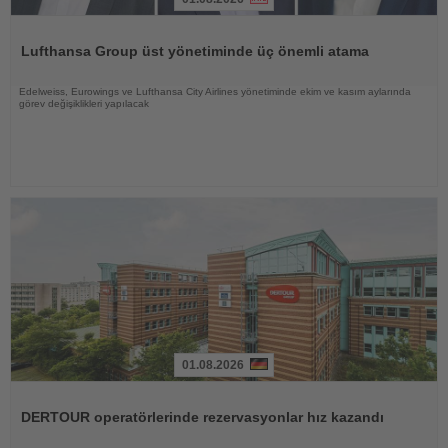
Haberi
Oku
Lufthansa Group üst yönetiminde üç önemli atama
Edelweiss, Eurowings ve Lufthansa City Airlines yönetiminde ekim ve kasım aylarında
görev değişiklikleri yapılacak
01.08.2026
Haberi
Oku
DERTOUR operatörlerinde rezervasyonlar hız kazandı