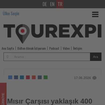
DE
EN
TR
Mısır
Ülke Seçin
Çarşısı
yaklaşık
400
yıldır
Ana Sayfa
Bülten Almak İstiyorum
Podcast
Video
İletişim
İstanbul
Ara
ticaretinin
simgesi
17.06.2026
olmayı
sürdürüyor
TÜRKIYE
-
Mısır Çarşısı yaklaşık 400
Mısır Çarşısı yaklaşık 400 yıldır İstanbul ticaretinin simgesi
olmayı sürdürüyor