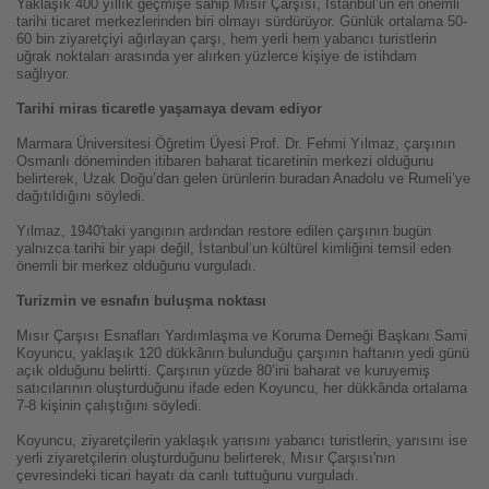
Yaklaşık 400 yıllık geçmişe sahip Mısır Çarşısı, İstanbul’un en önemli
tarihi ticaret merkezlerinden biri olmayı sürdürüyor. Günlük ortalama 50-
60 bin ziyaretçiyi ağırlayan çarşı, hem yerli hem yabancı turistlerin
uğrak noktaları arasında yer alırken yüzlerce kişiye de istihdam
sağlıyor.
Tarihi miras ticaretle yaşamaya devam ediyor
Marmara Üniversitesi Öğretim Üyesi Prof. Dr. Fehmi Yılmaz, çarşının
Osmanlı döneminden itibaren baharat ticaretinin merkezi olduğunu
belirterek, Uzak Doğu’dan gelen ürünlerin buradan Anadolu ve Rumeli’ye
dağıtıldığını söyledi.
Yılmaz, 1940'taki yangının ardından restore edilen çarşının bugün
yalnızca tarihi bir yapı değil, İstanbul’un kültürel kimliğini temsil eden
önemli bir merkez olduğunu vurguladı.
Turizmin ve esnafın buluşma noktası
Mısır Çarşısı Esnafları Yardımlaşma ve Koruma Derneği Başkanı Sami
Koyuncu, yaklaşık 120 dükkânın bulunduğu çarşının haftanın yedi günü
açık olduğunu belirtti. Çarşının yüzde 80’ini baharat ve kuruyemiş
satıcılarının oluşturduğunu ifade eden Koyuncu, her dükkânda ortalama
7-8 kişinin çalıştığını söyledi.
Koyuncu, ziyaretçilerin yaklaşık yarısını yabancı turistlerin, yarısını ise
yerli ziyaretçilerin oluşturduğunu belirterek, Mısır Çarşısı'nın
çevresindeki ticari hayatı da canlı tuttuğunu vurguladı.