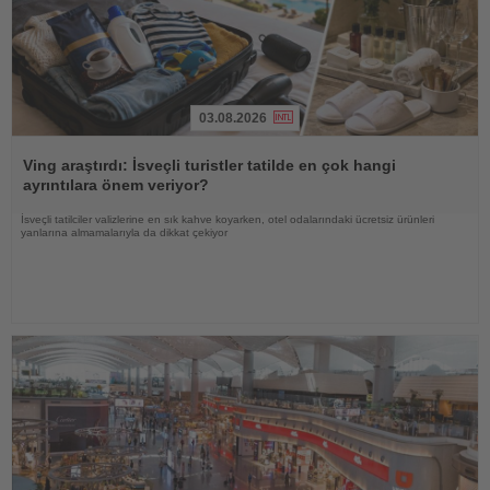
03.08.2026
Haberi
Oku
Ving araştırdı: İsveçli turistler tatilde en çok hangi
ayrıntılara önem veriyor?
İsveçli tatilciler valizlerine en sık kahve koyarken, otel odalarındaki ücretsiz ürünleri
yanlarına almamalarıyla da dikkat çekiyor