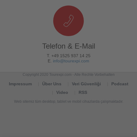
Telefon & E-Mail
T. +49 1525 937 14 25
E.
info@tourexpi.com
Copyright 2020 Tourexpi.com - Alle Rechte Vorbehalten
Impressum
Über Uns
Veri Güvenliği
Podcast
Video
RSS
Web sitemiz tüm desktop, tablet ve mobil cihazlarda çalışmaktadır.
Tourexpi,
turizm
haberleri,
Reisebüros,
tourism