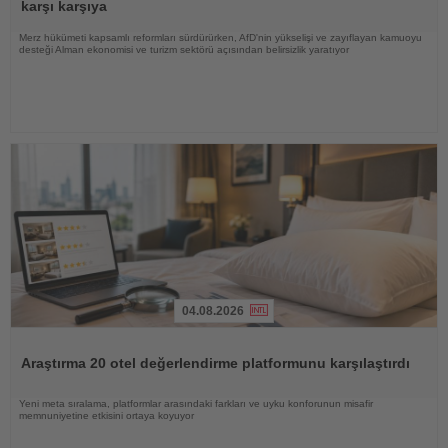
karşı karşıya
Merz hükümeti kapsamlı reformları sürdürürken, AfD'nin yükselişi ve zayıflayan kamuoyu
desteği Alman ekonomisi ve turizm sektörü açısından belirsizlik yaratıyor
04.08.2026
Haberi
Oku
Araştırma 20 otel değerlendirme platformunu karşılaştırdı
Yeni meta sıralama, platformlar arasındaki farkları ve uyku konforunun misafir
memnuniyetine etkisini ortaya koyuyor