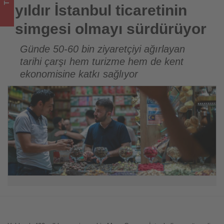
Tourexpi,
yıldır İstanbul ticaretinin
sizler
simgesi olmayı sürdürüyor
için
Günde 50-60 bin ziyaretçiyi ağırlayan
tarihi çarşı hem turizme hem de kent
turizmde
ekonomisine katkı sağlıyor
olup
bitenleri
takip
ediyor!