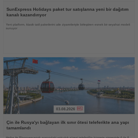
Haberi
Oku
SunExpress Holidays paket tur satışlarına yeni bir dağıtım
kanalı kazandırıyor
Yeni platform, klasik tatil paketlerini aile ziyaretleriyle birleştiren esnek bir seyahat modeli
sunuyor
03.08.2026
Haberi
Oku
Çin ile Rusya'yı bağlayan ilk sınır ötesi teleferikte ana yapı
tamamlandı
Heihe ile Blagoveşçensk arasındaki yolculuk süresi teleferiğin hizmete girmesiyle 6 ila 8