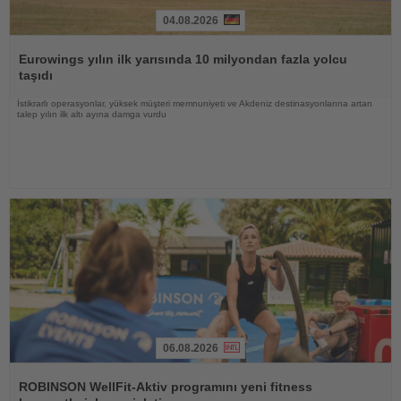
04.08.2026
Haberi
Oku
Eurowings yılın ilk yarısında 10 milyondan fazla yolcu
taşıdı
İstikrarlı operasyonlar, yüksek müşteri memnuniyeti ve Akdeniz destinasyonlarına artan
talep yılın ilk altı ayına damga vurdu
06.08.2026
Haberi
Oku
ROBINSON WellFit-Aktiv programını yeni fitness