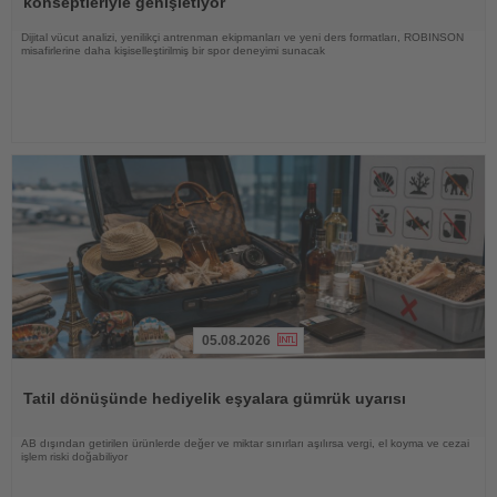
konseptleriyle genişletiyor
Dijital vücut analizi, yenilikçi antrenman ekipmanları ve yeni ders formatları, ROBINSON
misafirlerine daha kişiselleştirilmiş bir spor deneyimi sunacak
05.08.2026
Haberi
Oku
Tatil dönüşünde hediyelik eşyalara gümrük uyarısı
AB dışından getirilen ürünlerde değer ve miktar sınırları aşılırsa vergi, el koyma ve cezai
işlem riski doğabiliyor