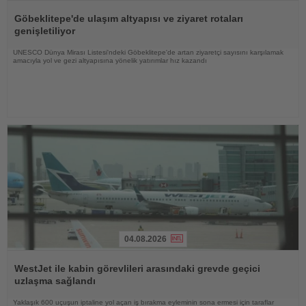
Haberi
Oku
Göbeklitepe'de ulaşım altyapısı ve ziyaret rotaları
genişletiliyor
UNESCO Dünya Mirası Listesi'ndeki Göbeklitepe'de artan ziyaretçi sayısını karşılamak
amacıyla yol ve gezi altyapısına yönelik yatırımlar hız kazandı
04.08.2026
Haberi
Oku
WestJet ile kabin görevlileri arasındaki grevde geçici
uzlaşma sağlandı
Yaklaşık 600 uçuşun iptaline yol açan iş bırakma eyleminin sona ermesi için taraflar