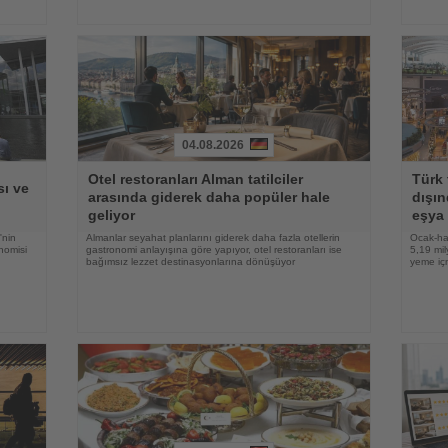
04.08.2026
Haberi
Haberi
Otel restoranları Alman tatilciler
Türk 
Oku
Oku
ı ve
arasında giderek daha popüler hale
dışın
geliyor
eşya 
'nin
Almanlar seyahat planlarını giderek daha fazla otellerin
Ocak-ha
nomisi
gastronomi anlayışına göre yapıyor, otel restoranları ise
5,19 mil
bağımsız lezzet destinasyonlarına dönüşüyor
yeme içm