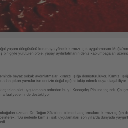
oğal yaşam döngüsünü korumaya yönelik kırmızı ışık uygulamasını Muğla'nın F
iş birliğiyle yürütülen proje, yapay aydınlatmanın deniz kaplumbağaları üzerin
minde beyaz sokak aydınlatmaları kırmızı ışığa dönüştürülüyor. Kırmızı ışı
tadan çıkan yavrular ise denizin doğal ışığını takip ederek suya ulaşabiliyor.
kleştirilen pilot uygulamanın ardından bu yıl Kocaçalış Plajı'na taşındı. Çalışm
a faaliyetlerini de destekliyor.
bağaları uzmanı Dr. Doğan Sözbilen, bilimsel araştırmaların kırmızı ışığın 
belirterek, "Bu nedenle kırmızı ışık uygulamaları son yıllarda dünyada yaygı
edi.