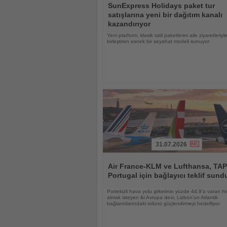
SunExpress Holidays paket tur
Oku
satışlarına yeni bir dağıtım kanalı
kazandırıyor
Yeni platform, klasik tatil paketlerini aile ziyaretleriyl
birleştiren esnek bir seyahat modeli sunuyor
31.07.2026
Haberi
Oku
Air France-KLM ve Lufthansa, TAP
Portugal için bağlayıcı teklif sund
Portekizli hava yolu şirketinin yüzde 44,9’a varan hi
almak isteyen iki Avrupa devi, Lizbon’un Atlantik
bağlantılarındaki rolünü güçlendirmeyi hedefliyor