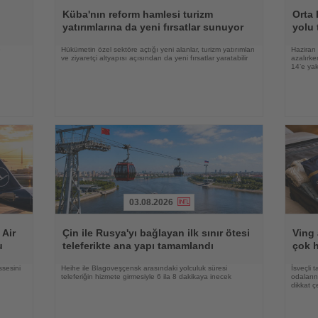
Oku
Oku
Küba'nın reform hamlesi turizm
Orta 
yatırımlarına da yeni fırsatlar sunuyor
yolu 
e
Hükümetin özel sektöre açtığı yeni alanlar, turizm yatırımları
Haziran 
ve ziyaretçi altyapısı açısından da yeni fırsatlar yaratabilir
azalırke
14’e yak
03.08.2026
Haberi
Haberi
Oku
Oku
 Air
Çin ile Rusya'yı bağlayan ilk sınır ötesi
Ving 
u
teleferikte ana yapı tamamlandı
çok h
ssesini
Heihe ile Blagoveşçensk arasındaki yolculuk süresi
İsveçli t
teleferiğin hizmete girmesiyle 6 ila 8 dakikaya inecek
odaların
dikkat ç