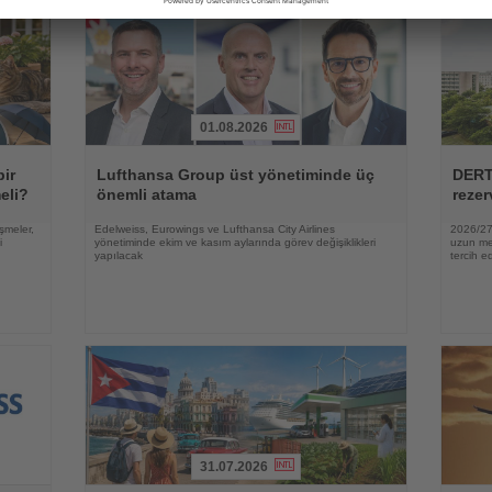
01.08.2026
Haberi
Haberi
Oku
Oku
bir
Lufthansa Group üst yönetiminde üç
DERT
eli?
önemli atama
rezer
şmeler,
Edelweiss, Eurowings ve Lufthansa City Airlines
2026/27 
i
yönetiminde ekim ve kasım aylarında görev değişiklikleri
uzun mes
yapılacak
tercih ed
31.07.2026
Haberi
Haberi