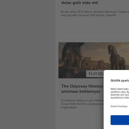
dolar gelir elde etti
İlk altı ayda 25,8 milyon ziyaretçi ağırlayan Türkiye’d
başı gecelik harcama 109 dolara yükseldi
31.07.2026
Haberi
Oku
The Odyssey filminin Troya'ya ilgi
artırması bekleniyor
Christopher Nolan'ın yeni filminin UNESCO Dünya M
Troya Antik Kenti'ne uluslararası ilgiyi güçlendirmesi
öngörülüyor