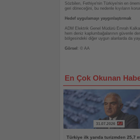
Sözbilen, Fethiye'nin Türkiye'nin en önem
geri döneceğini, bu nedenle kıyıların kor
Hedef uygulamayı yaygınlaştırmak
ADM Elektrik Genel Müdürü Emrah Kalkan, ş
hem deniz kaplumbağalarının güvenle deni
bölgesindeki diğer uygun alanlarda da yayg
Görsel
: © AA
En Çok Okunan Habe
31.07.2026
Haberi
Oku
Türkiye ilk yarıda turizmden 25,7 m