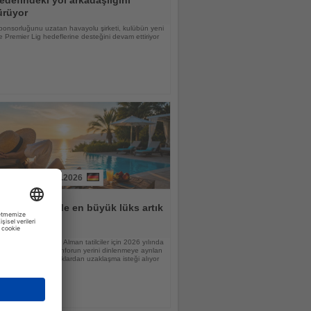
ürüyor
ponsorluğunu uzatan havayolu şirketi, kulübün yeni
 Premier Lig hedeflerine desteğini devam ettiriyor
31.07.2026
lar için tatilde en büyük lüks artık
n
raştırmasına göre Alman tatilciler için 2026 yılında
nlamı değişiyor; konforun yerini dinlenmeye ayrılan
 günlük sorumluluklardan uzaklaşma isteği alıyor