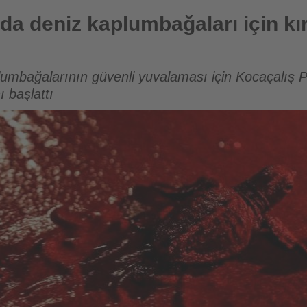
umbağaları için kırmızı ışık dönemi
nda deniz kaplumbağaları için kır
umbağalarının güvenli yuvalaması için Kocaçalış Pl
 başlattı