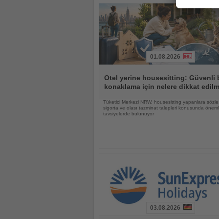
01.08.2026
Haberi
Oku
Otel yerine housesitting: Güvenli 
konaklama için nelere dikkat edilm
Tüketici Merkezi NRW, housesitting yapanlara sözle
sigorta ve olası tazminat talepleri konusunda öneml
tavsiyelerde bulunuyor
03.08.2026
Haberi