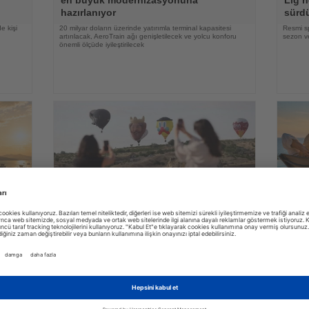
hazırlanıyor
sürd
e kişi
20 milyar doların üzerinde yatırımla terminal kapasitesi
Resmi s
artırılacak, AeroTrain ağı genişletilecek ve yolcu konforu
sezon ve
önemli ölçüde iyileştirilecek
31.07.2026
Haberi
Haberi
Oku
Oku
yi
Kapadokya Balon Festivali 30 figürlü
Alman
balonla başladı
zama
irası
Dokuz ülkeden gelen sıcak hava balonları gün doğumunda
YouGov a
peribacaları üzerinde gösteri uçuşu yaptı
lüksün a
zaman ve