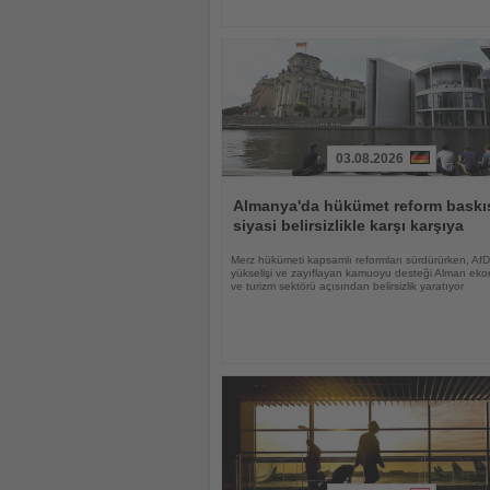
03.08.2026
Haberi
Oku
Almanya'da hükümet reform baskıs
siyasi belirsizlikle karşı karşıya
Merz hükümeti kapsamlı reformları sürdürürken, AfD
yükselişi ve zayıflayan kamuoyu desteği Alman eko
ve turizm sektörü açısından belirsizlik yaratıyor