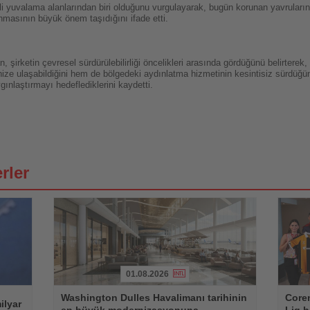
li yuvalama alanlarından biri olduğunu vurgulayarak, bugün korunan yavruların
unmasının büyük önem taşıdığını ifade etti.
irketin çevresel sürdürülebilirliği öncelikleri arasında gördüğünü belirterek
ze ulaşabildiğini hem de bölgedeki aydınlatma hizmetinin kesintisiz sürdüğün
ınlaştırmayı hedeflediklerini kaydetti.
rler
01.08.2026
Haberi
Haberi
Washington Dulles Havalimanı tarihinin
Coren
Oku
Oku
ilyar
en büyük modernizasyonuna
Lig h