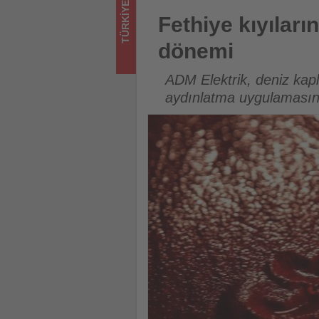
TÜRKIYE
için
Fethiye kıyılarında deniz kapl
Fethiye kıyıları
turizmde
dönemi
olup
ADM Elektrik, deniz kapl
bitenleri
aydınlatma uygulamasını
takip
ediyor!