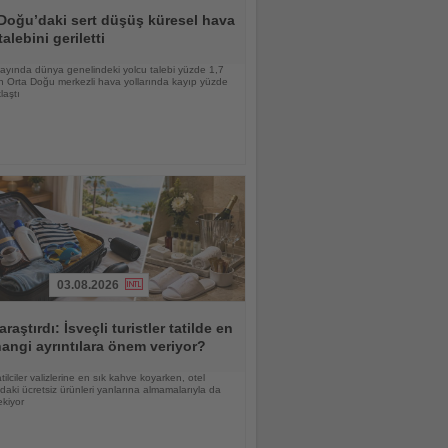
Doğu’daki sert düşüş küresel hava
talebini geriletti
ayında dünya genelindeki yolcu talebi yüzde 1,7
n Orta Doğu merkezli hava yollarında kayıp yüzde
laştı
03.08.2026
araştırdı: İsveçli turistler tatilde en
angi ayrıntılara önem veriyor?
atilciler valizlerine en sık kahve koyarken, otel
daki ücretsiz ürünleri yanlarına almamalarıyla da
ekiyor