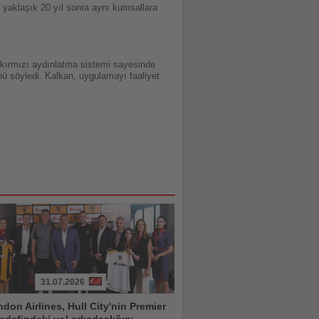
 yaklaşık 20 yıl sonra aynı kumsallara
, kırmızı aydınlatma sistemi sayesinde
ü söyledi. Kalkan, uygulamayı faaliyet
31.07.2026
don Airlines, Hull City'nin Premier
edefindeki yol arkadaşlığını