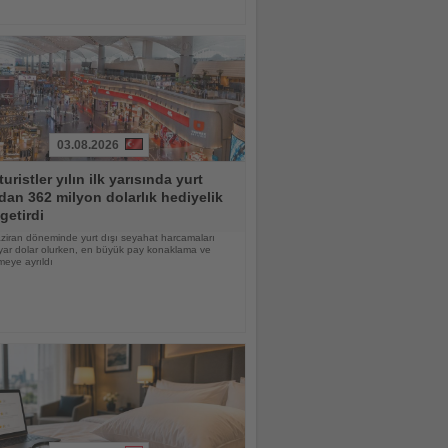
03.08.2026
turistler yılın ilk yarısında yurt
dan 362 milyon dolarlık hediyelik
getirdi
ziran döneminde yurt dışı seyahat harcamaları
yar dolar olurken, en büyük pay konaklama ve
eye ayrıldı