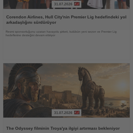
31.07.2026
Haberi
Oku
Corendon Airlines, Hull City'nin Premier Lig hedefindeki yol
arkadaşlığını sürdürüyor
Resmi sponsorluğunu uzatan havayolu şirketi, kulübün yeni sezon ve Premier Lig
hedeflerine desteğini devam ettiriyor
31.07.2026
Haberi
Oku
The Odyssey filminin Troya'ya ilgiyi artırması bekleniyor