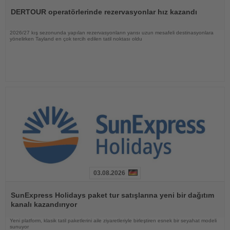
Oku
DERTOUR operatörlerinde rezervasyonlar hız kazandı
2026/27 kış sezonunda yapılan rezervasyonların yarısı uzun mesafeli destinasyonlara
yönelirken Tayland en çok tercih edilen tatil noktası oldu
03.08.2026
Haberi
Oku
SunExpress Holidays paket tur satışlarına yeni bir dağıtım
kanalı kazandırıyor
Yeni platform, klasik tatil paketlerini aile ziyaretleriyle birleştiren esnek bir seyahat modeli
sunuyor