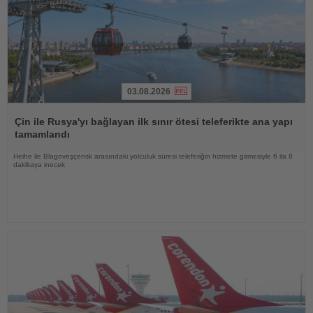
03.08.2026
Haberi
Oku
Çin ile Rusya'yı bağlayan ilk sınır ötesi teleferikte ana yapı
tamamlandı
Heihe ile Blagoveşçensk arasındaki yolculuk süresi teleferiğin hizmete girmesiyle 6 ila 8
dakikaya inecek