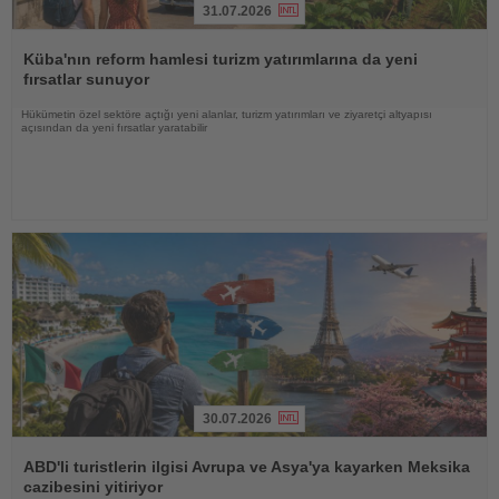
31.07.2026
Haberi
Oku
Küba'nın reform hamlesi turizm yatırımlarına da yeni
fırsatlar sunuyor
Hükümetin özel sektöre açtığı yeni alanlar, turizm yatırımları ve ziyaretçi altyapısı
açısından da yeni fırsatlar yaratabilir
30.07.2026
Haberi
Oku
ABD'li turistlerin ilgisi Avrupa ve Asya'ya kayarken Meksika
cazibesini yitiriyor