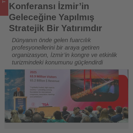
Tourexpi,
Konferansı İzmir’in
sizler
Geleceğine Yapılmış
için
Stratejik Bir Yatırımdır
turizmde
Dünyanın önde gelen fuarcılık
profesyonellerini bir araya getiren
olup
organizasyon, İzmir’in kongre ve etkinlik
bitenleri
turizmindeki konumunu güçlendirdi
takip
ediyor!