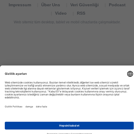
Impressum
Über Uns
Veri Güvenliği
Podcast
Video
RSS
Web sitemiz tüm desktop, tablet ve mobil cihazlarda çalışmaktadır.
Tourexpi,
turizm
haberleri,
Reisebüros,
tourism
news,
noticias
de
turismo,
Tourismus
Nachrichten,
новости
туризма,
travel
tourism
news,
international
tourism