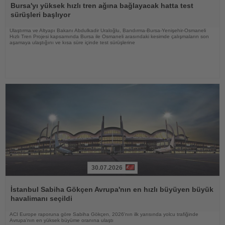
Oku
Bursa'yı yüksek hızlı tren ağına bağlayacak hatta test
sürüşleri başlıyor
Ulaştırma ve Altyapı Bakanı Abdulkadir Uraloğlu, Bandırma-Bursa-Yenişehir-Osmaneli
Hızlı Tren Projesi kapsamında Bursa ile Osmaneli arasındaki kesimde çalışmaların son
aşamaya ulaştığını ve kısa süre içinde test sürüşlerine
30.07.2026
Haberi
Oku
İstanbul Sabiha Gökçen Avrupa'nın en hızlı büyüyen büyük
havalimanı seçildi
ACI Europe raporuna göre Sabiha Gökçen, 2026'nın ilk yarısında yolcu trafiğinde
Avrupa'nın en yüksek büyüme oranına ulaştı