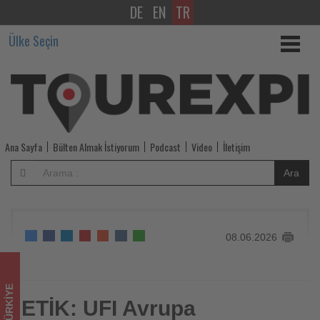
DE
EN
TR
ETİK:
Ülke Seçin
UFI
Avrupa
Konferansı
İzmir’in
Ana Sayfa
Bülten Almak İstiyorum
Podcast
Video
İletişim
Geleceğine
Ara
Yapılmış
Stratejik
08.06.2026
Bir
Yatırımdır
TÜRKIYE
-
ETİK: UFI Avrupa
ETİK: UFI Avrupa Konferansı İzmir’in Geleceğine Yapılmış
Stratejik Bir Yatırımdır