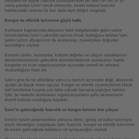
Dünyanın en büyük fuarcılık kuruluşlarından biri olan UFI’nin 52 yıl
sonra yeniden İzmir’i tercih etmesinin, kentin küresel fuarcılık
haritasındaki önemini bir kez daha teyit ettiğini vurguladı.
Kongre ve etkinlik turizmine güçlü katkı
Konferans kapsamında dünyanın farklı bölgelerinden gelen sektör
temsilcilerinin İzmir’i yakından tanıma fırsatı bulduğunu belirten İşler,
şehrin turizm altyapısının da uluslararası ziyaretçilere doğrudan
tanıtıldığını söyledi.
Kentteki oteller, restoranlar, kültürel değerler ve ulaşım olanaklarının
deneyimlenmesinin gelecekte düzenlenebilecek uluslararası fuarlar,
kongreler ve ticari organizasyonlar açısından önemli bir referans
oluşturduğunu ifade etti.
İşler’e göre bu tür etkinlikler yalnızca tanıtım açısından değil, ekonomik
açıdan da büyük önem taşıyor. Kongre ve etkinlik ziyaretçilerinin klasik
tatil turistlerine kıyasla çok daha yüksek harcama yaptığını belirten
İşler, bu nedenle uluslararası organizasyonların şehir ekonomisine
önemli katkılar sunduğunu kaydetti.
İzmir’in geleceğinde fuarcılık ve kongre turizmi öne çıkıyor
İzmir’in turizm potansiyelinin yalnızca deniz, güneş ve kültür turizmiyle
sınırlı olmadığını vurgulayan İşler, fuarcılık, kongre ve etkinlik turizminin
de kentin geleceğinde belirleyici rol oynayacağını söyledi.