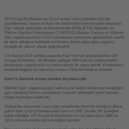
UFI Avrupa Konferansı’nın 52 yıl aradan sonra yeniden İzmir’de
düzenlenmesi, turizm ve fuarcılık sektöründe memnuniyetle karşılandı.
Ege Turistik İşletmeler ve Konaklamalar Birliği (ETİK) Başkanı ve
Türkiye Otelciler Federasyonu (TÜROFED) Başkan Yardımcısı Mehmet
İşler, organizasyonun İzmir’in uluslararası konumunu güçlendiren önemli
bir adım olduğunu belirterek konferansı kentin geleceğine yapılmış
stratejik bir yatırım olarak değerlendirdi.
3-5 Haziran 2026 tarihleri arasında Fuar İzmir’de gerçekleştirilen UFI
Avrupa Konferansı, 36 ülkeden yaklaşık 400 fuarcılık profesyonelini,
uluslararası organizatörü ve sektör liderini bir araya getirdi. Konferansın
moderatörlüğünü ise tanınmış sunucu Chloe Richardson üstlendi.
İzmir’in fuarcılık mirası yeniden ön plana çıktı
Mehmet İşler, organizasyonun yalnızca bir sektör buluşması olmadığını,
aynı zamanda İzmir’in uluslararası fuarcılık tarihindeki yerini yeniden
ortaya koyduğunu ifade etti.
Türkiye’de uluslararası fuarcılığın temellerinin İzmir’de atıldığına dikkat
çeken İşler, İzmir Enternasyonal Fuarı’nın 1947 yılında UFI üyeliğine
kabul edildiğini, UFI Avrupa Konferansları’nın ise daha önce 1966 ve
1974 yıllarında kentte düzenlendiğini hatırlattı.