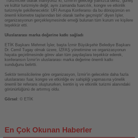
“Turizmciler olarak inanıyoruz ki; İzmir'in geleceği yalnızca deniz, güneş
ve kültür turizmiyle değil, aynı zamanda fuarcılık, kongre ve etkinlik
turizmiyle şekillenecektir. UFI Avrupa Konferansı da bu dönüşümün en
önemli kilometre taşlarından biri olarak tarihe geçmiştir” diyen İşler,
organizasyonun gerçekleşmesinde emeği bulunan tüm kurum ve kişilere
teşekkür etti.
Uluslararası marka değerine katkı sağladı
ETİK Başkanı Mehmet İşler, başta İzmir Büyükşehir Belediye Başkanı
Dr. Cemil Tugay olmak üzere, İZFAŞ yönetimine ve organizasyonun
hayata geçirilmesinde görev alan tüm paydaşlara teşekkür ederek,
konferansın İzmir’in uluslararası marka değerine önemli katkı
sunduğunu belirtti.
Sektör temsilcilerine göre organizasyon, İzmir’in gelecekte daha fazla
uluslararası fuar, kongre ve etkinliğe ev sahipliği yapmasına yönelik
önemli bir referans oluştururken, kentin iş ve etkinlik turizmi alanındaki
görünürlüğünü de artırmış oldu.
Görsel
: © ETİK
En Çok Okunan Haberler