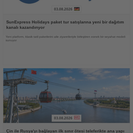
03.08.2026
Haberi
Oku
SunExpress Holidays paket tur satışlarına yeni bir dağıtım
kanalı kazandırıyor
Yeni platform, klasik tatil paketlerini aile ziyaretleriyle birleştiren esnek bir seyahat modeli
sunuyor
03.08.2026
Haberi
Oku
Çin ile Rusya'yı bağlayan ilk sınır ötesi teleferikte ana yapı