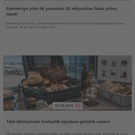
Haberi
Oku
Eurowings yılın ilk yarısında 10 milyondan fazla yolcu
taşıdı
İstikrarlı operasyonlar, yüksek müşteri memnuniyeti ve Akdeniz destinasyonlarına artan
talep yılın ilk altı ayına damga vurdu
05.08.2026
Haberi
Oku
Tatil dönüşünde hediyelik eşyalara gümrük uyarısı
AB dışından getirilen ürünlerde değer ve miktar sınırları aşılırsa vergi, el koyma ve cezai