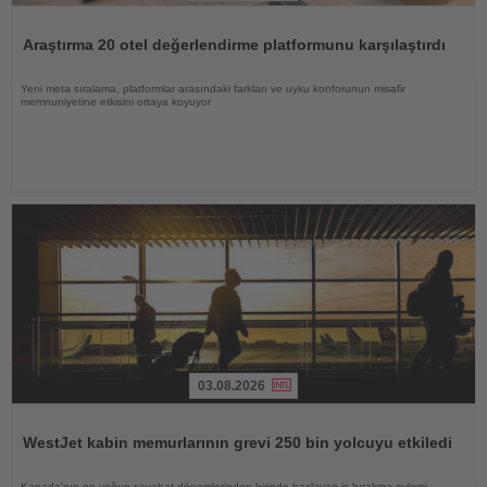
Haberi
Oku
Araştırma 20 otel değerlendirme platformunu karşılaştırdı
Yeni meta sıralama, platformlar arasındaki farkları ve uyku konforunun misafir
memnuniyetine etkisini ortaya koyuyor
03.08.2026
Haberi
Oku
WestJet kabin memurlarının grevi 250 bin yolcuyu etkiledi
Kanada'nın en yoğun seyahat dönemlerinden birinde başlayan iş bırakma eylemi