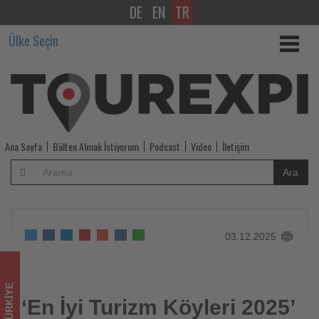
DE
EN
TR
‘En
Ülke Seçin
İyi
Turizm
Köyleri
2025’
Ana Sayfa
Bülten Almak İstiyorum
Podcast
Video
İletişim
listesine
Ara
giren
Anıtlı,
03.12.2025
Mardin
turizmine
TÜRKIYE
güç
‘En İyi Turizm Köyleri 2025’
‘En İyi Turizm Köyleri 2025’ listesine giren Anıtlı, Mardin
turizmine güç katıyor