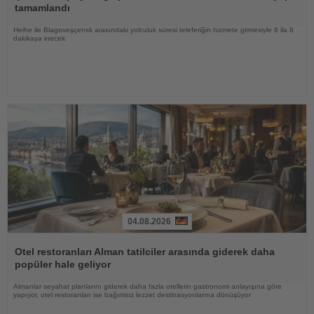
tamamlandı
Heihe ile Blagoveşçensk arasındaki yolculuk süresi teleferiğin hizmete girmesiyle 6 ila 8
dakikaya inecek
04.08.2026
Haberi
Oku
Otel restoranları Alman tatilciler arasında giderek daha
popüler hale geliyor
Almanlar seyahat planlarını giderek daha fazla otellerin gastronomi anlayışına göre
yapıyor, otel restoranları ise bağımsız lezzet destinasyonlarına dönüşüyor