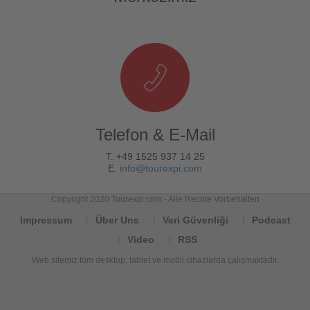
Telefon & E-Mail
T. +49 1525 937 14 25
E.
info@tourexpi.com
Copyright 2020 Tourexpi.com - Alle Rechte Vorbehalten
Impressum
Über Uns
Veri Güvenliği
Podcast
Video
RSS
Web sitemiz tüm desktop, tablet ve mobil cihazlarda çalışmaktadır.
Tourexpi,
turizm
haberleri,