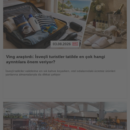
03.08.2026
Haberi
Oku
Ving araştırdı: İsveçli turistler tatilde en çok hangi
ayrıntılara önem veriyor?
İsveçli tatilciler valizlerine en sık kahve koyarken, otel odalarındaki ücretsiz ürünleri
yanlarına almamalarıyla da dikkat çekiyor