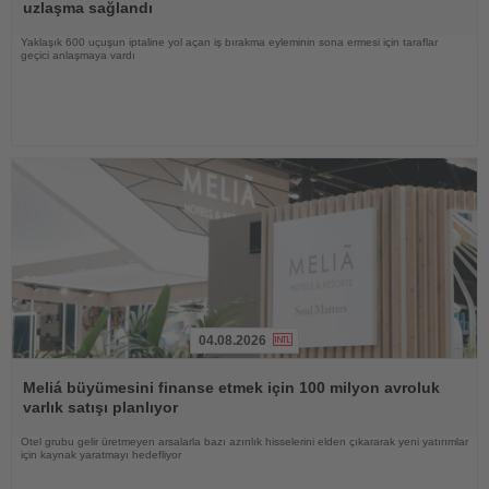
uzlaşma sağlandı
Yaklaşık 600 uçuşun iptaline yol açan iş bırakma eyleminin sona ermesi için taraflar
geçici anlaşmaya vardı
04.08.2026
Haberi
Oku
Meliá büyümesini finanse etmek için 100 milyon avroluk
varlık satışı planlıyor
Otel grubu gelir üretmeyen arsalarla bazı azınlık hisselerini elden çıkararak yeni yatırımlar
için kaynak yaratmayı hedefliyor