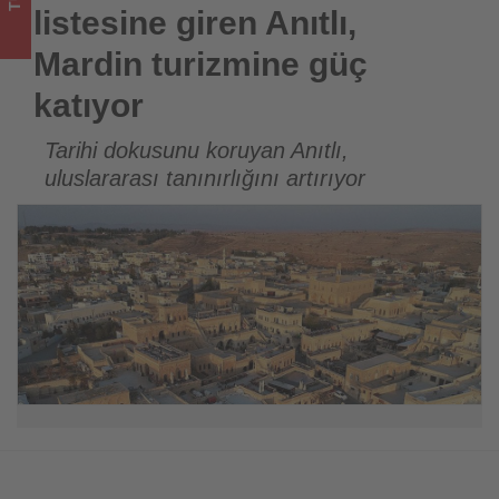
katıyor
listesine giren Anıtlı,
-
Mardin turizmine güç
Tourexpi,
katıyor
sizler
Tarihi dokusunu koruyan Anıtlı,
uluslararası tanınırlığını artırıyor
için
turizmde
olup
bitenleri
takip
ediyor!