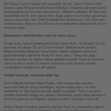
BM Dünya Turizm Örgütü’nün açıkladığı “En İyi Turizm Köyleri 2025”
listesine giren Midyat’ın tarihi Anıtlı Mahallesi, bölgenin yükselen turizm
potansiyeline yeni bir ivme kazandırıyor. Midyat’a yaklaşık 30 kilometre
mesafedeki Anıtlı, eski adıyla Hah, doğal yapısını bozmadan günümüze
ulaşmış taş evleri, Mor Sobo Katedrali’nin kalıntıları ve 2 bin yıllık anıt
üzerine kurulu Meryem Ana Kilisesi ile ziyaretçilerini etkileyen bir kültür
mirasına sahip.
Uluslararası ödül Mardin’e yeni bir vitrin açıyor
Zengin inanç turizmi potansiyeliyle öne çıkan Anıtlı, 29 ülkeden 52 köy
arasında yer alarak “En İyi Turizm Köyleri” ödülüne layık görüldü.
Midyat Belediye Başkanı Veysi Şahin, ödülün bölgenin tanıtımını
güçlendireceğini belirterek Anıtlı’nın artık yalnız Türkiye’de değil,
dünyada tanınan bir merkez hâline geldiğini söyledi. Gelecek sezonda
yalnızca dokuz ayda 3,5 milyon ziyaretçiyi aşan sayının üzerine
çıkılacağına inandıklarını dile getirdi.
Yerelde heyecan, turizmde artan ilgi
Anıtlı Mahalle Muhtarı Habip Doğan, ödül sonrasında ziyaretçi
sayısında belirgin artış yaşandığını, köyün doğal yapısı ve tarihi
eserlerinin bu ilgiyi fazlasıyla hak ettiğini vurguladı. Turizm acentesi
yetkilisi Zeynettin Mağat da yabancı turistlerden yoğun talep aldıklarını,
Anıtlı’nın gelecek yıl bölgenin “parlayan yıldızı” olacağını ifade etti.
Midyat Devlet Konukevi görevlisi Zeynep Sain, kış mevsimine rağmen
ziyaretçi yoğunluğunun sürdüğünü söyleyerek Anıtlı’nın listeye