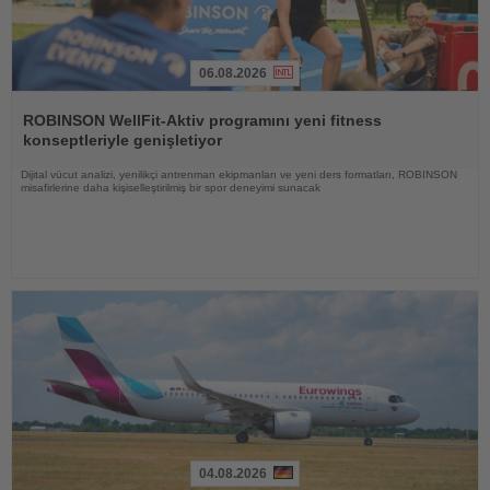
06.08.2026
Haberi
Oku
ROBINSON WellFit-Aktiv programını yeni fitness
konseptleriyle genişletiyor
Dijital vücut analizi, yenilikçi antrenman ekipmanları ve yeni ders formatları, ROBINSON
misafirlerine daha kişiselleştirilmiş bir spor deneyimi sunacak
04.08.2026