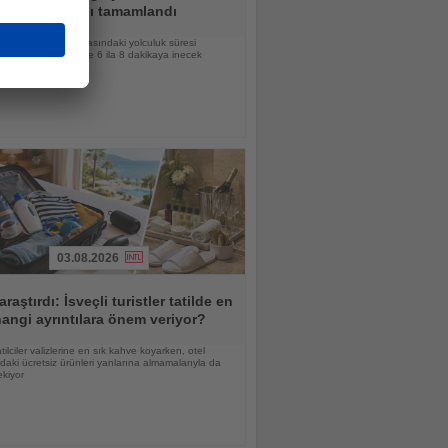
erikte ana yapı tamamlandı
e Blagoveşçensk arasındaki yolculuk süresi
ğin hizmete girmesiyle 6 ila 8 dakikaya inecek
03.08.2026
araştırdı: İsveçli turistler tatilde en
angi ayrıntılara önem veriyor?
atilciler valizlerine en sık kahve koyarken, otel
daki ücretsiz ürünleri yanlarına almamalarıyla da
ekiyor