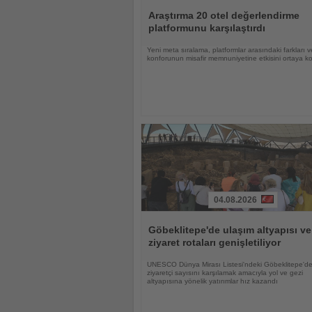
Haberi
Oku
Araştırma 20 otel değerlendirme
platformunu karşılaştırdı
Yeni meta sıralama, platformlar arasındaki farkları 
konforunun misafir memnuniyetine etkisini ortaya k
04.08.2026
Haberi
Oku
Göbeklitepe'de ulaşım altyapısı ve
ziyaret rotaları genişletiliyor
UNESCO Dünya Mirası Listesi'ndeki Göbeklitepe'de
ziyaretçi sayısını karşılamak amacıyla yol ve gezi
altyapısına yönelik yatırımlar hız kazandı