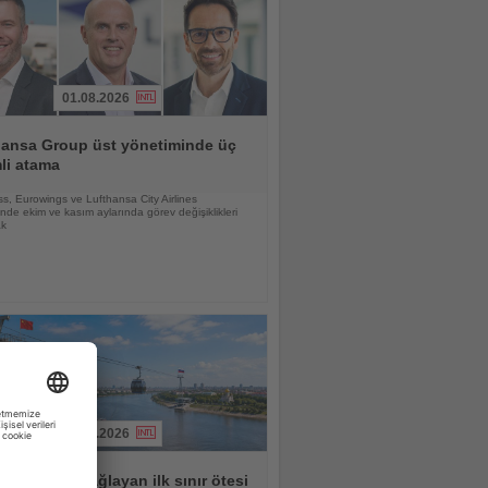
01.08.2026
hansa Group üst yönetiminde üç
li atama
s, Eurowings ve Lufthansa City Airlines
nde ekim ve kasım aylarında görev değişiklikleri
ak
03.08.2026
le Rusya'yı bağlayan ilk sınır ötesi