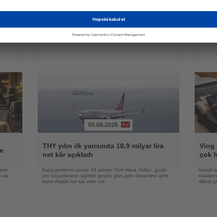
satışlarına yeni bir dağıtım kanalı
telef
kazandırıyor
rısı
Yeni platform, klasik tatil paketlerini aile ziyaretleriyle
Heihe il
en çok
birleştiren esnek bir seyahat modeli sunuyor
teleferi
05.08.2026
Haberi
Haberi
Oku
Oku
THY yılın ilk yarısında 18,9 milyar lira
Ving 
e
net kâr açıkladı
çok h
erin
Satış gelirlerini yüzde 43 artıran Türk Hava Yolları, güçlü
İsveçli t
ı ise
ciro büyümesine rağmen geçen yılın aynı dönemine göre
odaların
daha düşük net kâr elde etti
dikkat ç