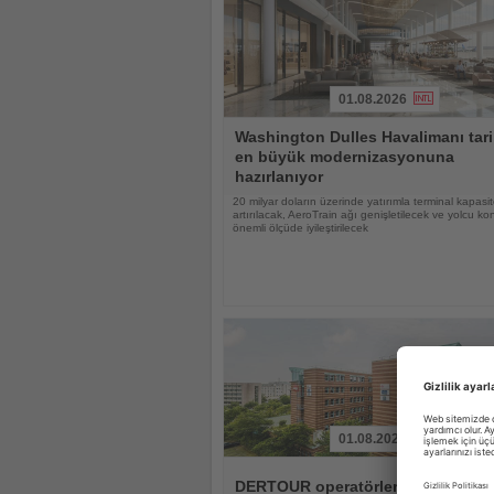
01.08.2026
Haberi
Washington Dulles Havalimanı tari
Oku
en büyük modernizasyonuna
hazırlanıyor
20 milyar doların üzerinde yatırımla terminal kapasit
artırılacak, AeroTrain ağı genişletilecek ve yolcu ko
önemli ölçüde iyileştirilecek
01.08.2026
Haberi
Oku
DERTOUR operatörlerinde