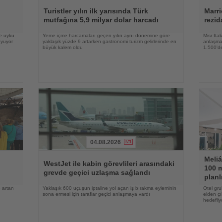
Haberi
Haberi
Oku
Oku
Turistler yılın ilk yarısında Türk
Marri
mutfağına 5,9 milyar dolar harcadı
rezid
ve uyku
Yeme içme harcamaları geçen yılın aynı dönemine göre
Misr Ita
oyuyor
yaklaşık yüzde 9 artarken gastronomi turizm gelirlerinde en
anlaşma,
büyük kalem oldu
1.500'de
04.08.2026
Haberi
Haberi
Meliá
Oku
Oku
WestJet ile kabin görevlileri arasındaki
100 m
grevde geçici uzlaşma sağlandı
planl
 artan
Yaklaşık 600 uçuşun iptaline yol açan iş bırakma eyleminin
Otel gru
sona ermesi için taraflar geçici anlaşmaya vardı
elden çı
hedefliy