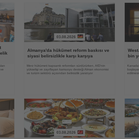
03.08.2026
Haberi
Haberi
t
Oku
Oku
Almanya'da hükümet reform baskısı ve
WestJ
elik
siyasi belirsizlikle karşı karşıya
bin y
ları
Merz hükümeti kapsamlı reformları sürdürürken, AfD'nin
Kanada'
 ve
yükselişi ve zayıflayan kamuoyu desteği Alman ekonomisi
başlayan
ve turizm sektörü açısından belirsizlik yaratıyor
edilmesi
03.08.2026