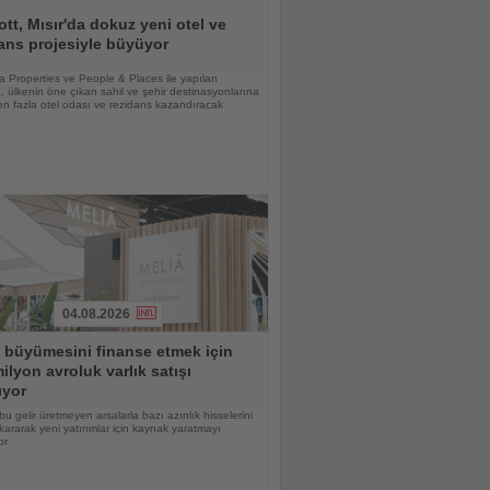
ott, Mısır'da dokuz yeni otel ve
ans projesiyle büyüyor
lia Properties ve People & Places ile yapılan
 ülkenin öne çıkan sahil ve şehir destinasyonlarına
n fazla otel odası ve rezidans kazandıracak
04.08.2026
 büyümesini finanse etmek için
ilyon avroluk varlık satışı
ıyor
bu gelir üretmeyen arsalarla bazı azınlık hisselerini
kararak yeni yatırımlar için kaynak yaratmayı
or