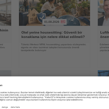
01.08.2026
Haberi
Haberi
hinin
Oku
Oku
Otel yerine housesitting: Güvenli bir
Luft
konaklama için nelere dikkat edilmeli?
önem
esi
Tüketici Merkezi NRW, housesitting yapanlara sözleşmeler,
Edelweis
nforu
sigorta ve olası tazminat talepleri konusunda önemli
yönetimi
tavsiyelerde bulunuyor
yapılac
03.08.2026
Haberi
Haberi
SunExpress Holidays paket tur
Oku
Oku
Çin i