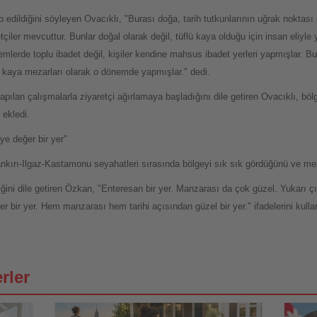
edildiğini söyleyen Ovacıklı, "Burası doğa, tarih tutkunlarının uğrak noktası
çiler mevcuttur. Bunlar doğal olarak değil, tüflü kaya olduğu için insan eliyle 
lerde toplu ibadet değil, kişiler kendine mahsus ibadet yerleri yapmışlar. Bur
ı kaya mezarları olarak o dönemde yapmışlar." dedi.
 yapılan çalışmalarla ziyaretçi ağırlamaya başladığını dile getiren Ovacıklı, bö
 ekledi.
ye değer bir yer"
kırı-Ilgaz-Kastamonu seyahatleri sırasında bölgeyi sık sık gördüğünü ve mera
tiğini dile getiren Özkan, "Enteresan bir yer. Manzarası da çok güzel. Yukarı ç
er bir yer. Hem manzarası hem tarihi açısından güzel bir yer." ifadelerini kull
rler