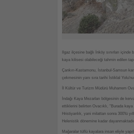
Ilgaz ilçesine bağlı İnköy sınırları içind
kaya kilisesi olabileceği tahmin edilen ta
Çankırı-Kastamonu, İstanbul-Samsun kara y
çekmesinin yanı sıra tarihi İstiklal Yolu'
İl Kültür ve Turizm Müdürü Muharrem Ovacı
İndağı Kaya Mezarları bölgesinin de kerva
ettiklerini belirten Ovacıklı, "Burada kay
Hristiyanlık, yani milattan sonra 300'lü yı
Helenistik dönemine kadar dayanmaktadır."
Mağaralar tüflü kayalara insan eliyle yapı