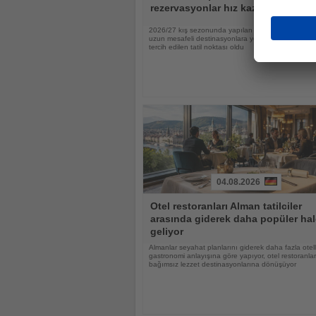
rezervasyonlar hız kazandı
2026/27 kış sezonunda yapılan rezervasyonların ya
uzun mesafeli destinasyonlara yönelirken Tayland 
tercih edilen tatil noktası oldu
04.08.2026
Haberi
Otel restoranları Alman tatilciler
Oku
arasında giderek daha popüler hal
geliyor
Almanlar seyahat planlarını giderek daha fazla otell
gastronomi anlayışına göre yapıyor, otel restoranlar
bağımsız lezzet destinasyonlarına dönüşüyor