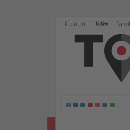
Çankırı'daki
İndağı
Uluslararası
Türkiye
Tayland
Kaya
Mezarları
tarih
meraklılarının
ilgisini
çekiyor
-
Tourexpi,
sizler