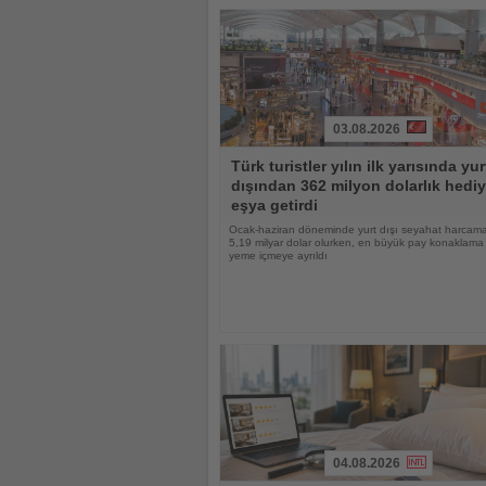
03.08.2026
Haberi
Türk turistler yılın ilk yarısında yur
Oku
dışından 362 milyon dolarlık hediy
eşya getirdi
Ocak-haziran döneminde yurt dışı seyahat harcama
5,19 milyar dolar olurken, en büyük pay konaklama
yeme içmeye ayrıldı
04.08.2026