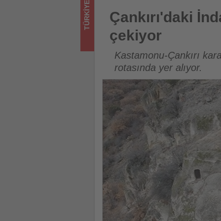
TÜRKIYE
için
Çankırı'daki İndağı Kaya Mezarl
Çankırı'daki İnd
turizmde
çekiyor
olup
Kastamonu-Çankırı kara 
bitenleri
rotasında yer alıyor.
takip
ediyor!