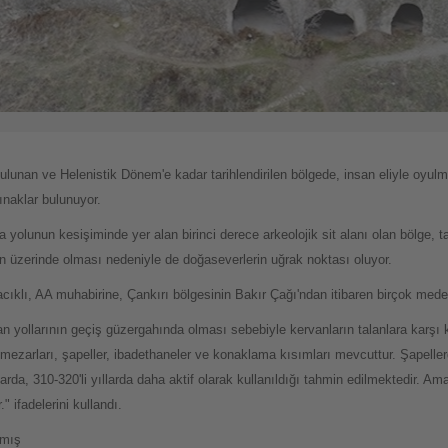
e bulunan ve Helenistik Dönem'e kadar tarihlendirilen bölgede, insan eliyle oyul
pınaklar bulunuyor.
olunun kesişiminde yer alan birinci derece arkeolojik sit alanı olan bölge, ta
nun üzerinde olması nedeniyle de doğaseverlerin uğrak noktası oluyor.
klı, AA muhabirine, Çankırı bölgesinin Bakır Çağı'ndan itibaren birçok medeni
n yollarının geçiş güzergahında olması sebebiyle kervanların talanlara karşı
a mezarları, şapeller, ibadethaneler ve konaklama kısımları mevcuttur. Şapeller
llarda, 310-320'li yıllarda daha aktif olarak kullanıldığı tahmin edilmektedir. A
 ifadelerini kullandı.
lmış