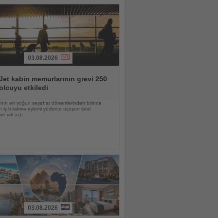
03.08.2026
et kabin memurlarının grevi 250
olcuyu etkiledi
nın en yoğun seyahat dönemlerinden birinde
 iş bırakma eylemi yüzlerce uçuşun iptal
ne yol açtı
03.08.2026