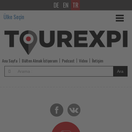
DE
EN
TR
-
Ülke Seçin
Tourexpi,
sizler
için
turizmde
Ana Sayfa
Bülten Almak İstiyorum
Podcast
Video
İletişim
olup
Ara
bitenleri
takip
ediyor!