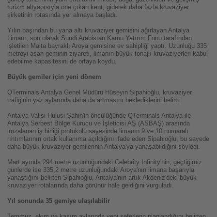
turizm altyapısıyla öne çıkan kent, giderek daha fazla kruvaziyer
şirketinin rotasında yer almaya başladı.
Yılın başından bu yana altı kruvaziyer gemisini ağırlayan Antalya
Limanı, son olarak Suudi Arabistan Kamu Yatırım Fonu tarafından
işletilen Malta bayraklı Aroya gemisine ev sahipliği yaptı. Uzunluğu 335
metreyi aşan geminin ziyareti, limanın büyük tonajlı kruvaziyerleri kabul
edebilme kapasitesini de ortaya koydu.
Büyük gemiler için yeni dönem
QTerminals Antalya Genel Müdürü Hüseyin Sipahioğlu, kruvaziyer
trafiğinin yaz aylarında daha da artmasını beklediklerini belirtti.
Antalya Valisi Hulusi Şahin'in öncülüğünde QTerminals Antalya ile
Antalya Serbest Bölge Kurucu ve İşleticisi AŞ (ASBAŞ) arasında
imzalanan iş birliği protokolü sayesinde limanın 9 ve 10 numaralı
rıhtımlarının ortak kullanıma açıldığını ifade eden Sipahioğlu, bu sayede
daha büyük kruvaziyer gemilerinin Antalya'ya yanaşabildiğini söyledi.
Mart ayında 294 metre uzunluğundaki Celebrity Infinity'nin, geçtiğimiz
günlerde ise 335,2 metre uzunluğundaki Aroya'nın limana başarıyla
yanaştığını belirten Sipahioğlu, Antalya'nın artık Akdeniz'deki büyük
kruvaziyer rotalarında daha görünür hale geldiğini vurguladı.
Yıl sonunda 35 gemiye ulaşılabilir
Temmuz, ekim ve kasım aylarında yeni seferlerin planlandığını belirten