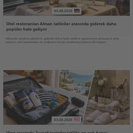
04.08.2026
Haberi
Oku
Otel restoranları Alman tatilciler arasında giderek daha
popüler hale geliyor
Almanlar seyahat planlarını giderek daha fazla otellerin gastronomi anlayışına göre
yapıyor, otel restoranları ise bağımsız lezzet destinasyonlarına dönüşüyor
03.08.2026
Haberi
Oku
Ving araştırdı: İsveçli turistler tatilde en çok hangi