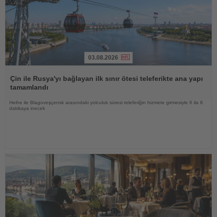
03.08.2026
Haberi
Oku
Çin ile Rusya'yı bağlayan ilk sınır ötesi teleferikte ana yapı
tamamlandı
Heihe ile Blagoveşçensk arasındaki yolculuk süresi teleferiğin hizmete girmesiyle 6 ila 8
dakikaya inecek