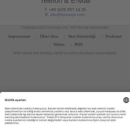
Telefon & E-Mail
T. +49 1525 937 14 25
E.
info@tourexpi.com
Copyright 2020 Tourexpi.com - Alle Rechte Vorbehalten
Impressum
Über Uns
Veri Güvenliği
Podcast
Video
RSS
Web sitemiz tüm desktop, tablet ve mobil cihazlarda çalışmaktadır.
Tourexpi,
turizm
haberleri,
Reisebüros,
tourism
news,
noticias
de
turismo,
Tourismus
Nachrichten,
новости
туризма,