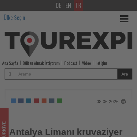
DE
EN
TR
Antalya
Ülke Seçin
Limanı
kruvaziyer
turizminde
yükselişe
Ana Sayfa
Bülten Almak İstiyorum
Podcast
Video
İletişim
geçti
Ara
-
Tourexpi,
08.06.2026
sizler
için
TÜRKIYE
turizmde
Antalya Limanı kruvaziyer
Antalya Limanı kruvaziyer turizminde yükselişe geçti