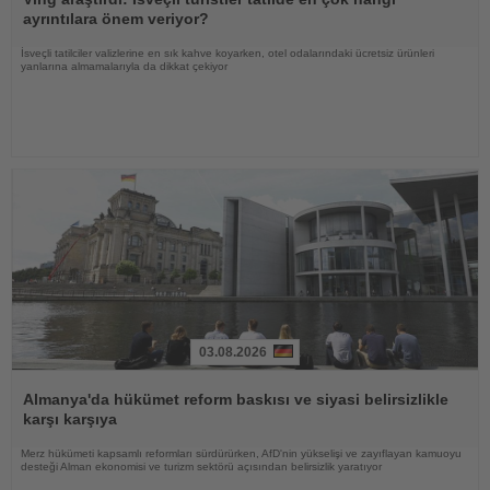
ayrıntılara önem veriyor?
İsveçli tatilciler valizlerine en sık kahve koyarken, otel odalarındaki ücretsiz ürünleri
yanlarına almamalarıyla da dikkat çekiyor
03.08.2026
Haberi
Oku
Almanya'da hükümet reform baskısı ve siyasi belirsizlikle
karşı karşıya
Merz hükümeti kapsamlı reformları sürdürürken, AfD'nin yükselişi ve zayıflayan kamuoyu
desteği Alman ekonomisi ve turizm sektörü açısından belirsizlik yaratıyor