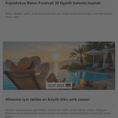
Kapadokya Balon Festivali 30 figürlü balonla başladı
Dokuz ülkeden gelen sıcak hava balonları gün doğumunda peribacaları üzerinde gösteri
uçuşu yaptı
31.07.2026
Haberi
Oku
Almanlar için tatilde en büyük lüks artık zaman
YouGov araştırmasına göre Alman tatilciler için 2026 yılında lüksün anlamı değişiyor;
konforun yerini dinlenmeye ayrılan zaman ve günlük sorumluluklardan uzaklaşma isteği
alıyor