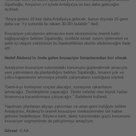
Sipahioğlu, Aroya'nın yıl içinde Antalya'ya on kez daha geleceğini
açıkladı.
“Aroya gemisi 10 kez daha Antalya'ya gelecek, bunun dışında 16 gemi
daha var. Yıl sonunda bu rakam 30-35'i bulabilir.” dedi.
Kruvaziyer yolcularının artmasının kent ekonomisine önemli katkı
sağlayacağını belirten Sipahioğlu, özellikle esnaf, turizm işletmeleri ve
şehir içi ulaşım sektörünün bu hareketlilikten olumlu etkileneceğini ifade
etti.
Hedef Akdeniz'in önde gelen kruvaziyer limanlarından biri olmak
Antalya'nın kruvaziyer turizmindeki konumunu güçlendirmek amacıyla
yeni yatırımların da planlandığını belirten Sipahioğlu, limanın yük ve
yolcu kapasitesini artırmaya yönelik çalışmaların sürdüğünü söyledi.
“Gemi-kıyı konteyner vinçleri alacağız, konteyner rakamlarını
artıracağız. Derinleştirme yapacağız. Direkt seferler olan büyük hatları
limanımıza kazandırmaya çalışacağız.” ifadelerini kullandı.
Yapılması planlanan altyapı yatırımları ve artan gemi trafiğiyle birlikte
Antalya'nın, Akdeniz'in önemli kruvaziyer merkezlerinden biri haline
gelmesi hedefleniyor. Böylece kent, deniz turizmindeki güçlü konumunu
kruvaziyer segmentinde de pekiştirmeyi amaçlıyor.
Görsel
: © AA