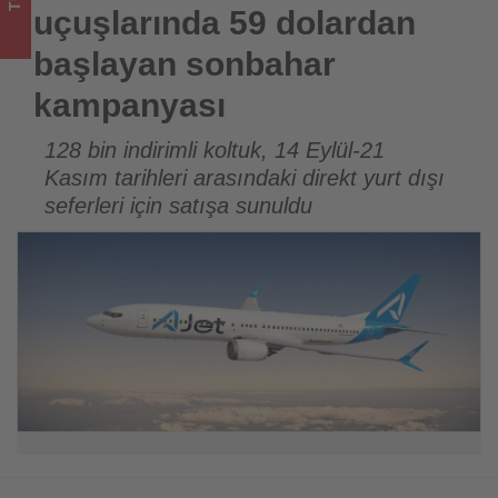
sizler
uçuşlarında 59 dolardan
için
başlayan sonbahar
turizmde
kampanyası
olup
128 bin indirimli koltuk, 14 Eylül-21
Kasım tarihleri arasındaki direkt yurt dışı
bitenleri
seferleri için satışa sunuldu
takip
ediyor!