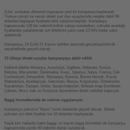
AJet, sonbahar dönemini kapsayan yeni bir kampanya başlatarak
Türkiye çıkışlı ve varışlı direkt yurt dışı uçuşlarında vergiler dahil 59
dolardan başlayan fiyatlarla bilet satışına başladı. Kampanya
kapsamında 128 bin indirimli koltuk satışa sunulurken, yolcular avantajlı
fiyatlardan yararlanmak için biletlerini yarın saat 23.59'a kadar satın
alabilecek.
Kampanya, 14 Eylül-21 Kasım tarihleri arasında gerçekleştirilecek
seyahatlerde geçerli olacak.
33 ülkeye direkt uçuşlar kampanyaya dahil edildi
İndirimli biletler Almanya, Avusturya, İngiltere, Hollanda, İsviçre,
Belçika, Macaristan, Danimarka, İsveç, İspanya, İtalya, Fransa, Çek
Cumhuriyeti, Arnavutluk, Romanya, Kosova, Bosna Hersek, Kuzey
Makedonya, Azerbaycan, Gürcistan, Rusya, Kırgızistan, Özbekistan,
Kazakistan, Cezayir, Ürdün, Suudi Arabistan, Birleşik Arap Emirlikleri,
Lübnan, Mısır, Irak ve Suriye'ye düzenlenen direkt seferleri kapsıyor.
Bagaj hizmetlerinde de indirim uygulanıyor
Kampanya yalnızca "Basic" sınıfı biletlerde geçerli olacak.
Bebek
yolcular için bilet fiyatları ise 10 dolardan başlayacak.
Seçili tüm hatlarda kabin bagajı ve kayıtlı bagaj hizmetleri de kampanya
kapsamında yüzde 40 indirimli olarak sunulacak.