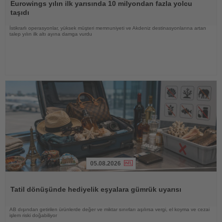
Oku
Eurowings yılın ilk yarısında 10 milyondan fazla yolcu
taşıdı
İstikrarlı operasyonlar, yüksek müşteri memnuniyeti ve Akdeniz destinasyonlarına artan
talep yılın ilk altı ayına damga vurdu
05.08.2026
Haberi
Oku
Tatil dönüşünde hediyelik eşyalara gümrük uyarısı
AB dışından getirilen ürünlerde değer ve miktar sınırları aşılırsa vergi, el koyma ve cezai
işlem riski doğabiliyor