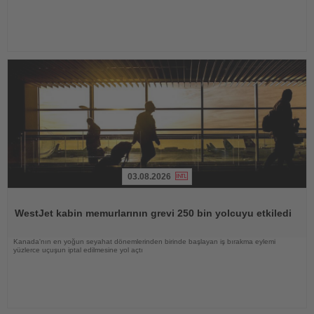
03.08.2026
Haberi
Oku
WestJet kabin memurlarının grevi 250 bin yolcuyu etkiledi
Kanada'nın en yoğun seyahat dönemlerinden birinde başlayan iş bırakma eylemi
yüzlerce uçuşun iptal edilmesine yol açtı