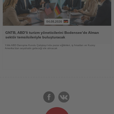
04.08.2026
Haberi
Oku
GNTB, ABD’li turizm yöneticilerini Bodensee’de Alman
sektör temsilcileriyle buluşturacak
Yıllık ABD Danışma Kurulu Çalıştayı’nda pazar eğilimleri, iş fırsatları ve Kuzey
Amerika’dan seyahatin geleceği ele alınacak