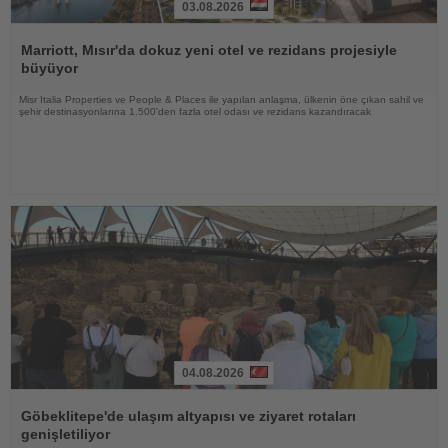
03.08.2026
Haberi
Oku
Marriott, Mısır'da dokuz yeni otel ve rezidans projesiyle
büyüyor
Misr Italia Properties ve People & Places ile yapılan anlaşma, ülkenin öne çıkan sahil ve
şehir destinasyonlarına 1.500'den fazla otel odası ve rezidans kazandıracak
04.08.2026
Haberi
Oku
Göbeklitepe'de ulaşım altyapısı ve ziyaret rotaları
genişletiliyor