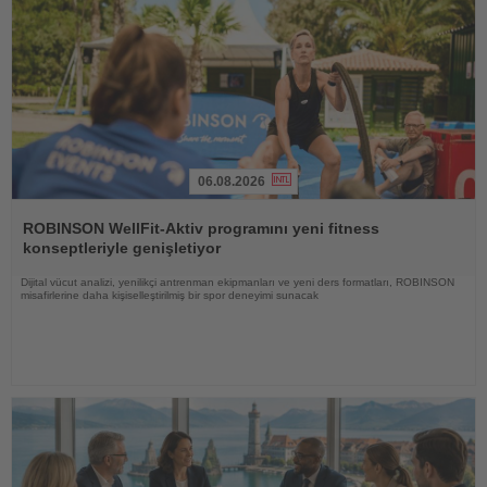
06.08.2026
Haberi
Oku
ROBINSON WellFit-Aktiv programını yeni fitness
konseptleriyle genişletiyor
Dijital vücut analizi, yenilikçi antrenman ekipmanları ve yeni ders formatları, ROBINSON
misafirlerine daha kişiselleştirilmiş bir spor deneyimi sunacak