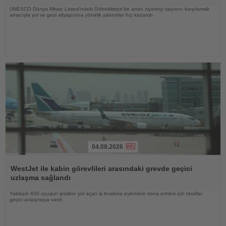
UNESCO Dünya Mirası Listesi'ndeki Göbeklitepe'de artan ziyaretçi sayısını karşılamak
amacıyla yol ve gezi altyapısına yönelik yatırımlar hız kazandı
04.08.2026
Haberi
Oku
WestJet ile kabin görevlileri arasındaki grevde geçici
uzlaşma sağlandı
Yaklaşık 600 uçuşun iptaline yol açan iş bırakma eyleminin sona ermesi için taraflar
geçici anlaşmaya vardı