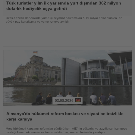
Oku
Türk turistler yılın ilk yarısında yurt dışından 362 milyon
dolarlık hediyelik eşya getirdi
Ocak-haziran döneminde yurt dışı seyahat harcamaları 5,19 milyar dolar olurken, en
büyük pay konaklama ve yeme içmeye ayrıldı
03.08.2026
Haberi
Oku
Almanya'da hükümet reform baskısı ve siyasi belirsizlikle
karşı karşıya
Merz hükümeti kapsamlı reformları sürdürürken, AfD'nin yükselişi ve zayıflayan kamuoyu
desteği Alman ekonomisi ve turizm sektörü açısından belirsizlik yaratıyor