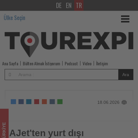
DE
EN
TR
AJet'ten
Ülke Seçin
yurt
dışı
uçuşlarında
59
Ana Sayfa
Bülten Almak İstiyorum
Podcast
Video
İletişim
dolardan
Ara
başlayan
sonbahar
18.06.2026
kampanyası
-
TÜRKIYE
Tourexpi,
AJet'ten yurt dışı
AJet'ten yurt dışı uçuşlarında 59 dolardan başlayan sonbahar
kampanyası