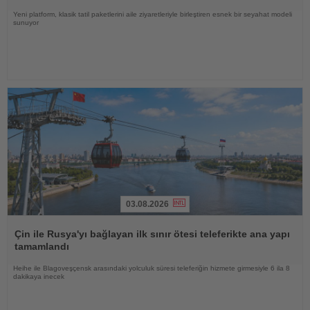
Yeni platform, klasik tatil paketlerini aile ziyaretleriyle birleştiren esnek bir seyahat modeli
sunuyor
03.08.2026
Haberi
Oku
Çin ile Rusya'yı bağlayan ilk sınır ötesi teleferikte ana yapı
tamamlandı
Heihe ile Blagoveşçensk arasındaki yolculuk süresi teleferiğin hizmete girmesiyle 6 ila 8
dakikaya inecek