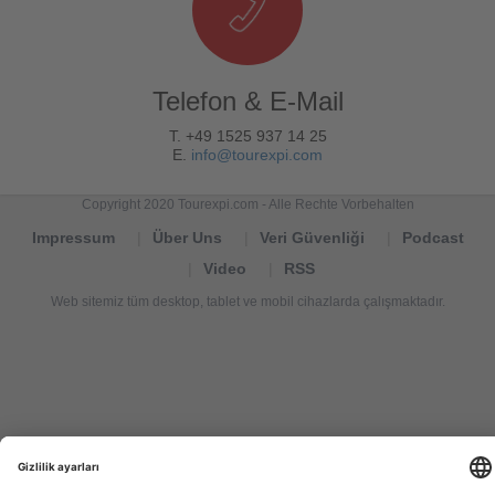
Telefon & E-Mail
T. +49 1525 937 14 25
E.
info@tourexpi.com
Copyright 2020 Tourexpi.com - Alle Rechte Vorbehalten
Impressum
Über Uns
Veri Güvenliği
Podcast
Video
RSS
Web sitemiz tüm desktop, tablet ve mobil cihazlarda çalışmaktadır.
Tourexpi,
turizm
haberleri,
Reisebüros,
tourism
news,
noticias
de