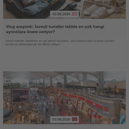
03.08.2026
Haberi
Oku
Ving araştırdı: İsveçli turistler tatilde en çok hangi
ayrıntılara önem veriyor?
İsveçli tatilciler valizlerine en sık kahve koyarken, otel odalarındaki ücretsiz ürünleri
yanlarına almamalarıyla da dikkat çekiyor
03.08.2026
Haberi