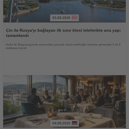
03.08.2026
Haberi
Oku
Çin ile Rusya'yı bağlayan ilk sınır ötesi teleferikte ana yapı
tamamlandı
Heihe ile Blagoveşçensk arasındaki yolculuk süresi teleferiğin hizmete girmesiyle 6 ila 8
dakikaya inecek
04.08.2026