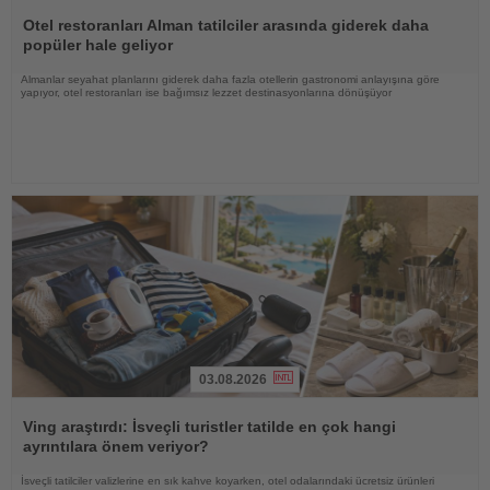
Haberi
Oku
Otel restoranları Alman tatilciler arasında giderek daha
popüler hale geliyor
Almanlar seyahat planlarını giderek daha fazla otellerin gastronomi anlayışına göre
yapıyor, otel restoranları ise bağımsız lezzet destinasyonlarına dönüşüyor
03.08.2026
Haberi
Oku
Ving araştırdı: İsveçli turistler tatilde en çok hangi
ayrıntılara önem veriyor?
İsveçli tatilciler valizlerine en sık kahve koyarken, otel odalarındaki ücretsiz ürünleri