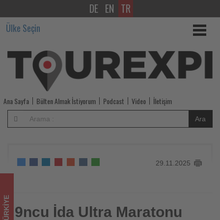
DE
EN
TR
9ncu
Ülke Seçin
İda
Ultra
Maratonu
başlıyor
Ana Sayfa
Bülten Almak İstiyorum
Podcast
Video
İletişim
-
Ara
Tourexpi,
sizler
29.11.2025
için
turizmde
TÜRKIYE
olup
9ncu İda Ultra Maratonu
9ncu İda Ultra Maratonu başlıyor