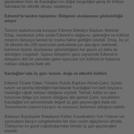
güçlendiren hem de Kazdağları’nın doğal zenginliğini geniş bir kitleye
hatırlatan bir etkinlik olmayı sürdürüyor.
Edremit’te tanıtım toplantısı: Bölgenin uluslararası görünürlüğü
artıyor
Tanıtım toplantısında konuşan Edremit Belediye Başkanı Mehmet
Ertaş, maratonun yıllar içinde Edremit’in doğasını, geleneğini ve kültürel
mirasını dünyaya tanıtan bir marka haline geldiğini söyledi. Ertaş, bu yıl
16 ülkeden bin 230 sporcunun parkurlarda yer alacağını belirterek
katılımın ilçenin uluslararası görünürlüğünü her geçen yıl daha da
artırdığını vurguladı. Sporun birleştirici gücü sayesinde Edremit’in
dünyanın dört bir yanından gelen sporcular için kültürel bir buluşma
noktası olduğunu ifade etti.
Kazdağları’nda üç gün: turizm, doğa ve etkinlik kültürü
Edremit Ticaret Odası Yönetim Kurulu Başkanı Ahmet Çetin, ilçenin
turizm ve tarımla bilindiğini hatırlatarak Kazdağları’nın tarih boyunca
insanlığın uğrak noktası olduğunu söyledi. Termal, kültür ve spor
turizminin bölge için önemli olduğunu dile getiren Çetin, misafirlerin
Kazdağları’nın atmosferinde değerli üç gün geçireceğini ifade etti.
Temennisinin sürecin kazasız ve sorunsuz ilerlemesi olduğunu belirtti.
Balıkesir Büyükşehir Belediyesi Körfez Koordinatörü Yurt Yıldırım ise
sporcuların barışın simgelerinden biri olan zeytin ağaçlarının altında,
Türkiye’nin en güzel coğrafyalarından birinde üç gün geçireceğini
söyledi.