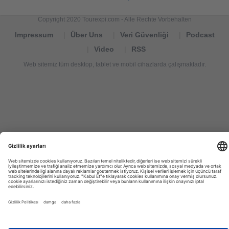
Copyright 2020 Tourexpi.com - Alle Rechte Vorbehalten
Impressum
Über Uns
Veri Güvenliği
Podcast
Video
RSS
Web sitemiz tüm desktop, tablet ve mobil cihazlarda çalışmaktadır.
Tourexpi,
turizm
haberleri,
Reisebüros,
tourism
news,
noticias
de
turismo,
Tourismus
Nachrichten,
новости
туризма,
travel
tourism
news,