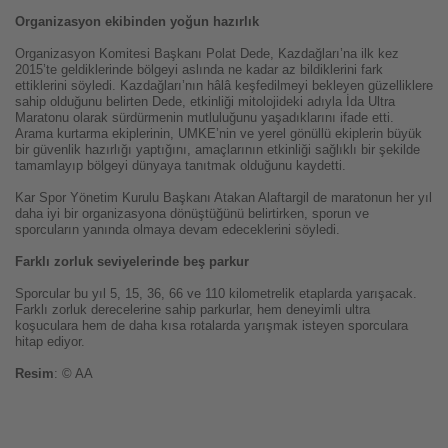
Organizasyon ekibinden yoğun hazırlık
Organizasyon Komitesi Başkanı Polat Dede, Kazdağları’na ilk kez
2015’te geldiklerinde bölgeyi aslında ne kadar az bildiklerini fark
ettiklerini söyledi. Kazdağları’nın hâlâ keşfedilmeyi bekleyen güzelliklere
sahip olduğunu belirten Dede, etkinliği mitolojideki adıyla İda Ultra
Maratonu olarak sürdürmenin mutluluğunu yaşadıklarını ifade etti.
Arama kurtarma ekiplerinin, UMKE’nin ve yerel gönüllü ekiplerin büyük
bir güvenlik hazırlığı yaptığını, amaçlarının etkinliği sağlıklı bir şekilde
tamamlayıp bölgeyi dünyaya tanıtmak olduğunu kaydetti.
Kar Spor Yönetim Kurulu Başkanı Atakan Alaftargil de maratonun her yıl
daha iyi bir organizasyona dönüştüğünü belirtirken, sporun ve
sporcuların yanında olmaya devam edeceklerini söyledi.
Farklı zorluk seviyelerinde beş parkur
Sporcular bu yıl 5, 15, 36, 66 ve 110 kilometrelik etaplarda yarışacak.
Farklı zorluk derecelerine sahip parkurlar, hem deneyimli ultra
koşuculara hem de daha kısa rotalarda yarışmak isteyen sporculara
hitap ediyor.
Resim
: © AA