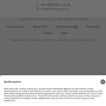
T. +49 1525 937 14 25
E.
info@tourexpi.com
Copyright 2020 Tourexpi.com - Alle Rechte Vorbehalten
Impressum
Über Uns
Veri Güvenliği
Podcast
Video
RSS
Web sitemiz tüm desktop, tablet ve mobil cihazlarda çalışmaktadır.
Tourexpi,
turizm
haberleri,
Reisebüros,
tourism
news,
noticias
de
turismo,
Tourismus
Nachrichten,
новости
туризма,