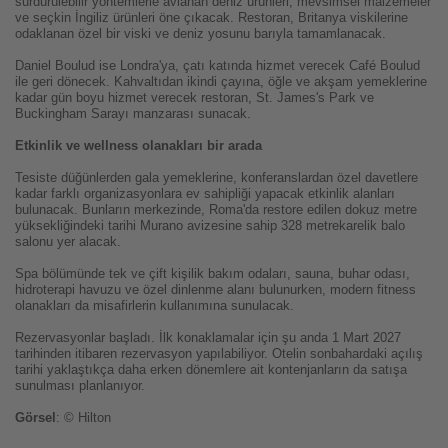
sürdürülebilir yöntemlerle avlanan deniz ürünleri, mevsimsel malzemeler
ve seçkin İngiliz ürünleri öne çıkacak. Restoran, Britanya viskilerine
odaklanan özel bir viski ve deniz yosunu barıyla tamamlanacak.
Daniel Boulud ise Londra'ya, çatı katında hizmet verecek Café Boulud
ile geri dönecek. Kahvaltıdan ikindi çayına, öğle ve akşam yemeklerine
kadar gün boyu hizmet verecek restoran, St. James's Park ve
Buckingham Sarayı manzarası sunacak.
Etkinlik ve wellness olanakları bir arada
Tesiste düğünlerden gala yemeklerine, konferanslardan özel davetlere
kadar farklı organizasyonlara ev sahipliği yapacak etkinlik alanları
bulunacak. Bunların merkezinde, Roma'da restore edilen dokuz metre
yüksekliğindeki tarihi Murano avizesine sahip 328 metrekarelik balo
salonu yer alacak.
Spa bölümünde tek ve çift kişilik bakım odaları, sauna, buhar odası,
hidroterapi havuzu ve özel dinlenme alanı bulunurken, modern fitness
olanakları da misafirlerin kullanımına sunulacak.
Rezervasyonlar başladı. İlk konaklamalar için şu anda 1 Mart 2027
tarihinden itibaren rezervasyon yapılabiliyor. Otelin sonbahardaki açılış
tarihi yaklaştıkça daha erken dönemlere ait kontenjanların da satışa
sunulması planlanıyor.
Görsel
: © Hilton