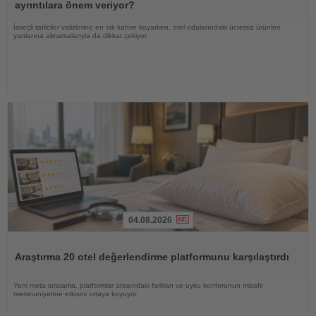
ayrıntılara önem veriyor?
İsveçli tatilciler valizlerine en sık kahve koyarken, otel odalarındaki ücretsiz ürünleri
yanlarına almamalarıyla da dikkat çekiyor
04.08.2026
Haberi
Oku
Araştırma 20 otel değerlendirme platformunu karşılaştırdı
Yeni meta sıralama, platformlar arasındaki farkları ve uyku konforunun misafir
memnuniyetine etkisini ortaya koyuyor