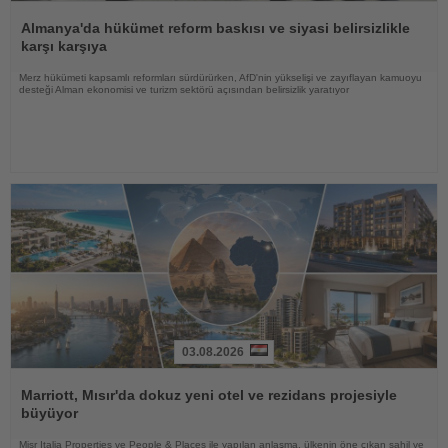
Haberi
Oku
Almanya'da hükümet reform baskısı ve siyasi belirsizlikle
karşı karşıya
Merz hükümeti kapsamlı reformları sürdürürken, AfD'nin yükselişi ve zayıflayan kamuoyu
desteği Alman ekonomisi ve turizm sektörü açısından belirsizlik yaratıyor
03.08.2026
Haberi
Oku
Marriott, Mısır'da dokuz yeni otel ve rezidans projesiyle
büyüyor
Misr Italia Properties ve People & Places ile yapılan anlaşma, ülkenin öne çıkan sahil ve