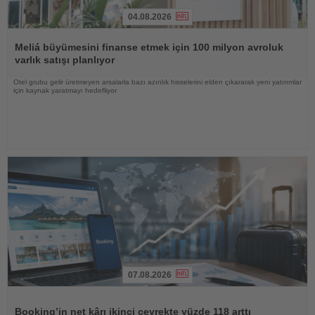
04.08.2026
Haberi
Oku
Meliá büyümesini finanse etmek için 100 milyon avroluk
varlık satışı planlıyor
Otel grubu gelir üretmeyen arsalarla bazı azınlık hisselerini elden çıkararak yeni yatırımlar
için kaynak yaratmayı hedefliyor
07.08.2026
Haberi
Oku
Booking’in net kârı ikinci çeyrekte yüzde 118 arttı