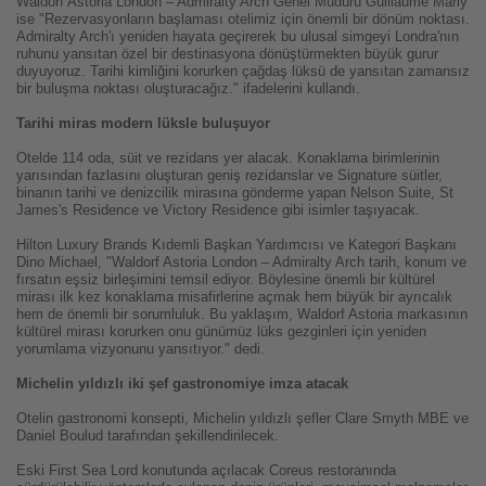
Waldorf Astoria London – Admiralty Arch Genel Müdürü Guillaume Marly
ise "Rezervasyonların başlaması otelimiz için önemli bir dönüm noktası.
Admiralty Arch'ı yeniden hayata geçirerek bu ulusal simgeyi Londra'nın
ruhunu yansıtan özel bir destinasyona dönüştürmekten büyük gurur
duyuyoruz. Tarihi kimliğini korurken çağdaş lüksü de yansıtan zamansız
bir buluşma noktası oluşturacağız." ifadelerini kullandı.
Tarihi miras modern lüksle buluşuyor
Otelde 114 oda, süit ve rezidans yer alacak. Konaklama birimlerinin
yarısından fazlasını oluşturan geniş rezidanslar ve Signature süitler,
binanın tarihi ve denizcilik mirasına gönderme yapan Nelson Suite, St
James's Residence ve Victory Residence gibi isimler taşıyacak.
Hilton Luxury Brands Kıdemli Başkan Yardımcısı ve Kategori Başkanı
Dino Michael, "Waldorf Astoria London – Admiralty Arch tarih, konum ve
fırsatın eşsiz birleşimini temsil ediyor. Böylesine önemli bir kültürel
mirası ilk kez konaklama misafirlerine açmak hem büyük bir ayrıcalık
hem de önemli bir sorumluluk. Bu yaklaşım, Waldorf Astoria markasının
kültürel mirası korurken onu günümüz lüks gezginleri için yeniden
yorumlama vizyonunu yansıtıyor." dedi.
Michelin yıldızlı iki şef gastronomiye imza atacak
Otelin gastronomi konsepti, Michelin yıldızlı şefler Clare Smyth MBE ve
Daniel Boulud tarafından şekillendirilecek.
Eski First Sea Lord konutunda açılacak Coreus restoranında