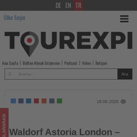
DE
EN
TR
Waldorf
Ülke Seçin
Astoria
London
–
Admiralty
Ana Sayfa
Bülten Almak İstiyorum
Podcast
Video
İletişim
Arch
Ara
rezervasyon
almaya
18.06.2026
başladı
-
ULUSLARARASI
Tourexpi,
Waldorf Astoria London –
Waldorf Astoria London – Admiralty Arch rezervasyon
almaya başladı