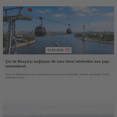
03.08.2026
Haberi
Oku
Çin ile Rusya'yı bağlayan ilk sınır ötesi teleferikte ana yapı
tamamlandı
Heihe ile Blagoveşçensk arasındaki yolculuk süresi teleferiğin hizmete girmesiyle 6 ila 8
dakikaya inecek