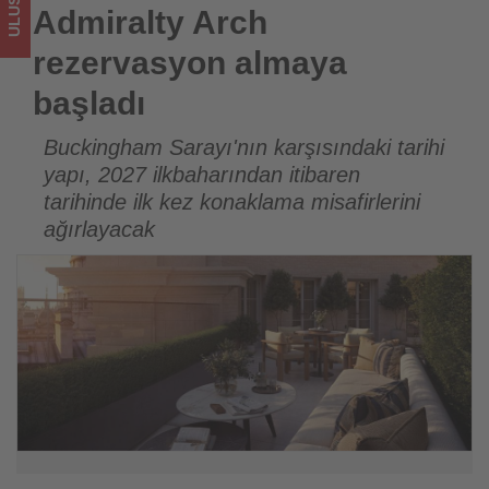
sizler
Admiralty Arch
için
rezervasyon almaya
turizmde
başladı
olup
Buckingham Sarayı'nın karşısındaki tarihi
yapı, 2027 ilkbaharından itibaren
bitenleri
tarihinde ilk kez konaklama misafirlerini
takip
ağırlayacak
ediyor!