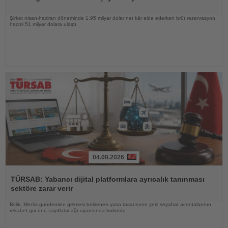
Şirket nisan-haziran döneminde 1,95 milyar dolar net kâr elde ederken brüt rezervasyon
hacmi 51 milyar dolara ulaştı
04.08.2026
Haberi
Oku
TÜRSAB: Yabancı dijital platformlara ayrıcalık tanınması
sektöre zarar verir
Birlik, Meclis gündemine gelmesi beklenen yasa tasarısının yerli seyahat acentalarının
rekabet gücünü zayıflatacağı uyarısında bulundu