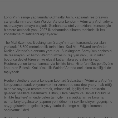
Londra'nın simge yapılarından Admiralty Arch, kapsamlı restorasyon
çalışmalarının ardından Waldorf Astoria London – Admiralty Arch adıyla
rezervasyon almaya başladı. Sonbaharda otel ve rezidans konseptiyle
hizmete açılacak yapı, 2027 ilkbaharından itibaren tarihinde ilk kez
konaklama misafirlerini ağırlayacak.
The Mall üzerinde, Buckingham Sarayı'nın tam karşısında yer alan
yaklaşık 18.500 metrekarelik tarihi bina, Kral VII. Edward tarafından
Kraliçe Victoria'nın anısına yaptırıldı. Buckingham Sarayı'nın cephesini
de tasarlayan Sir Aston Webb'in imzasını taşıyan yapı, uzun yıllar
boyunca devlet törenleri ve ulusal kutlamalara ev sahipliği yaptı.
Restorasyonun tamamlanmasıyla birlikte bina, Hilton'un lüks portföyüne
katılırken Birleşik Krallık'taki ilk Waldorf Astoria oteli olma özelliğini de
taşıyacak.
Reuben Brothers adına konuşan Leonard Sebastian, "Admiralty Arch'ın
koruyucusu olarak vizyonumuz her zaman bu sıra dışı yapıyı hak ettiği
özen ve saygıyla restore etmek, mimarisini, işçiliğini ve karakterini
gelecek nesillere aktarmaktı. Hilton, Clare Smyth ve Daniel Boulud ile
birlikte İngiltere'nin önde gelen tarihçileri, zanaatkârları ve koruma
uzmanlarıyla çalışarak yapının yeni dönemini şekillendiriyor, geçmişine
saygı gösterirken gelecek yüzyıllarda da simge niteliğini korumasını
sağlıyoruz." dedi.