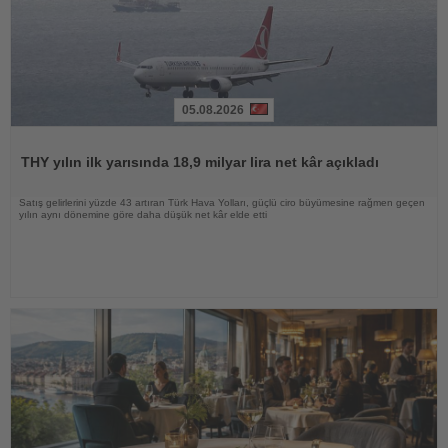
05.08.2026
Haberi
Oku
THY yılın ilk yarısında 18,9 milyar lira net kâr açıkladı
Satış gelirlerini yüzde 43 artıran Türk Hava Yolları, güçlü ciro büyümesine rağmen geçen
yılın aynı dönemine göre daha düşük net kâr elde etti