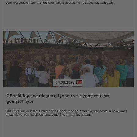
şehir destinasyonlarına 1.500'den fazla otel odası ve rezidans kazandıracak
04.08.2026
Haberi
Oku
Göbeklitepe'de ulaşım altyapısı ve ziyaret rotaları
genişletiliyor
UNESCO Dünya Mirası Listesi'ndeki Göbeklitepe'de artan ziyaretçi sayısını karşılamak
amacıyla yol ve gezi altyapısına yönelik yatırımlar hız kazandı