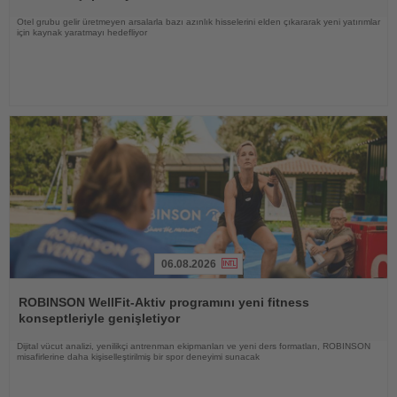
Otel grubu gelir üretmeyen arsalarla bazı azınlık hisselerini elden çıkararak yeni yatırımlar
için kaynak yaratmayı hedefliyor
06.08.2026
Haberi
Oku
ROBINSON WellFit-Aktiv programını yeni fitness
konseptleriyle genişletiyor
Dijital vücut analizi, yenilikçi antrenman ekipmanları ve yeni ders formatları, ROBINSON
misafirlerine daha kişiselleştirilmiş bir spor deneyimi sunacak