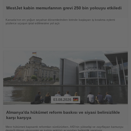
Oku
WestJet kabin memurlarının grevi 250 bin yolcuyu etkiledi
Kanada'nın en yoğun seyahat dönemlerinden birinde başlayan iş bırakma eylemi
yüzlerce uçuşun iptal edilmesine yol açtı
03.08.2026
Haberi
Oku
Almanya'da hükümet reform baskısı ve siyasi belirsizlikle
karşı karşıya
Merz hükümeti kapsamlı reformları sürdürürken, AfD'nin yükselişi ve zayıflayan kamuoyu
desteği Alman ekonomisi ve turizm sektörü açısından belirsizlik yaratıyor