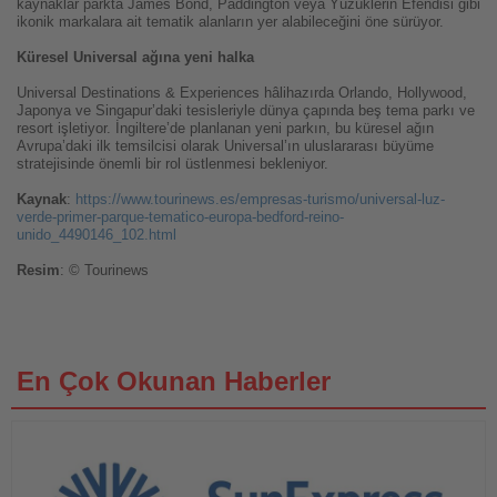
kaynaklar parkta James Bond, Paddington veya Yüzüklerin Efendisi gibi
ikonik markalara ait tematik alanların yer alabileceğini öne sürüyor.
Küresel Universal ağına yeni halka
Universal Destinations & Experiences hâlihazırda Orlando, Hollywood,
Japonya ve Singapur’daki tesisleriyle dünya çapında beş tema parkı ve
resort işletiyor. İngiltere’de planlanan yeni parkın, bu küresel ağın
Avrupa’daki ilk temsilcisi olarak Universal’ın uluslararası büyüme
stratejisinde önemli bir rol üstlenmesi bekleniyor.
Kaynak
:
https://www.tourinews.es/empresas-turismo/universal-luz-
verde-primer-parque-tematico-europa-bedford-reino-
unido_4490146_102.html
Resim
: © Tourinews
En Çok Okunan Haberler