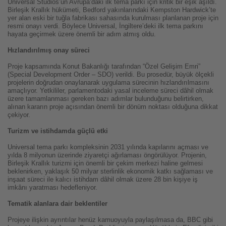
Universal Studios’un Avrupa’daki ilk tema parkı için kritik bir eşik aşıldı.
Birleşik Krallık hükümeti, Bedford yakınlarındaki Kempston Hardwick’te
yer alan eski bir tuğla fabrikası sahasında kurulması planlanan proje için
resmi onayı verdi. Böylece Universal, İngiltere’deki ilk tema parkını
hayata geçirmek üzere önemli bir adım atmış oldu.
Hızlandırılmış onay süreci
Proje kapsamında Konut Bakanlığı tarafından “Özel Gelişim Emri”
(Special Development Order – SDO) verildi. Bu prosedür, büyük ölçekli
projelerin doğrudan onaylanarak uygulama sürecinin hızlandırılmasını
amaçlıyor. Yetkililer, parlamentodaki yasal inceleme süreci dâhil olmak
üzere tamamlanması gereken bazı adımlar bulunduğunu belirtirken,
alınan kararın proje açısından önemli bir dönüm noktası olduğuna dikkat
çekiyor.
Turizm ve istihdamda güçlü etki
Universal tema parkı kompleksinin 2031 yılında kapılarını açması ve
yılda 8 milyonun üzerinde ziyaretçi ağırlaması öngörülüyor. Projenin,
Birleşik Krallık turizmi için önemli bir çekim merkezi haline gelmesi
beklenirken, yaklaşık 50 milyar sterlinlik ekonomik katkı sağlaması ve
inşaat süreci ile kalıcı istihdam dâhil olmak üzere 28 bin kişiye iş
imkânı yaratması hedefleniyor.
Tematik alanlara dair beklentiler
Projeye ilişkin ayrıntılar henüz kamuoyuyla paylaşılmasa da, BBC gibi