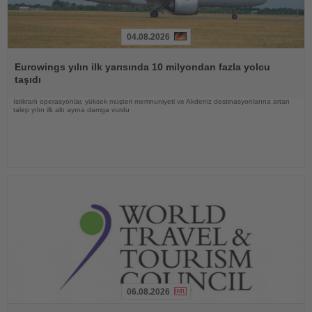
04.08.2026
Haberi
Oku
Eurowings yılın ilk yarısında 10 milyondan fazla yolcu
taşıdı
İstikrarlı operasyonlar, yüksek müşteri memnuniyeti ve Akdeniz destinasyonlarına artan
talep yılın ilk altı ayına damga vurdu
06.08.2026
Haberi