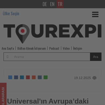
DE
EN
TR
Universal’ın
Ülke Seçin
Avrupa’daki
ilk
tema
parkı
Ana Sayfa
Bülten Almak İstiyorum
Podcast
Video
İletişim
için
Ara
onay
çıktı
19.12.2025
-
Tourexpi,
ULUSLARARASI
sizler
Universal’ın Avrupa’daki
Universal’ın Avrupa’daki ilk tema parkı için onay çıktı