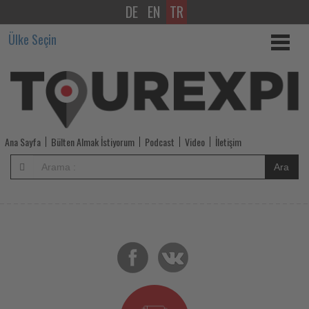
DE
EN
TR
Sahildeki
Ülke Seçin
ev
ofisiniz!
-
Tourexpi,
Ana Sayfa
Bülten Almak İstiyorum
Podcast
Video
İletişim
sizler
Ara
için
turizmde
olup
bitenleri
takip