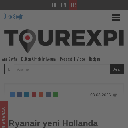
DE
EN
TR
Ryanair
Ülke Seçin
yeni
Hollanda
hükümetine
havacılık
Ana Sayfa
Bülten Almak İstiyorum
Podcast
Video
İletişim
vergisini
Ara
kaldırma
çağrısı
03.03.2026
yaptı
-
ULUSLARARASI
Tourexpi,
Ryanair yeni Hollanda
Ryanair yeni Hollanda hükümetine havacılık vergisini kaldırma
çağrısı yaptı