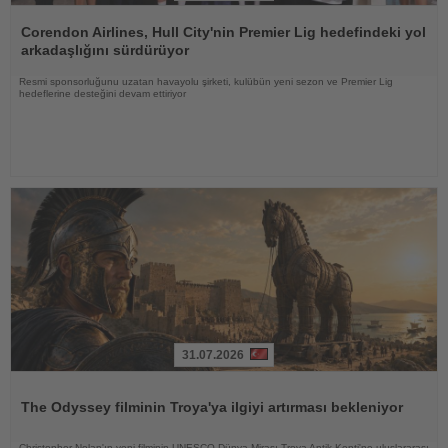
Haberi
Oku
Corendon Airlines, Hull City'nin Premier Lig hedefindeki yol
arkadaşlığını sürdürüyor
Resmi sponsorluğunu uzatan havayolu şirketi, kulübün yeni sezon ve Premier Lig
hedeflerine desteğini devam ettiriyor
31.07.2026
Haberi
Oku
The Odyssey filminin Troya'ya ilgiyi artırması bekleniyor
Christopher Nolan'ın yeni filminin UNESCO Dünya Mirası Troya Antik Kenti'ne uluslararası