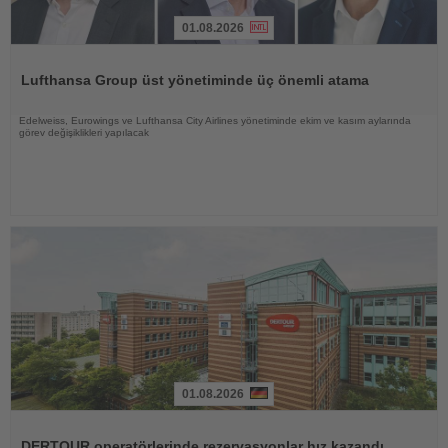
01.08.2026
Haberi
Oku
Lufthansa Group üst yönetiminde üç önemli atama
Edelweiss, Eurowings ve Lufthansa City Airlines yönetiminde ekim ve kasım aylarında
görev değişiklikleri yapılacak
01.08.2026
Haberi
Oku
DERTOUR operatörlerinde rezervasyonlar hız kazandı