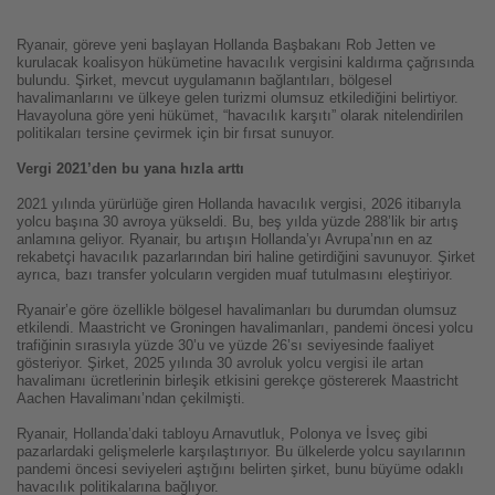
Ryanair, göreve yeni başlayan Hollanda Başbakanı Rob Jetten ve
kurulacak koalisyon hükümetine havacılık vergisini kaldırma çağrısında
bulundu. Şirket, mevcut uygulamanın bağlantıları, bölgesel
havalimanlarını ve ülkeye gelen turizmi olumsuz etkilediğini belirtiyor.
Havayoluna göre yeni hükümet, “havacılık karşıtı” olarak nitelendirilen
politikaları tersine çevirmek için bir fırsat sunuyor.
Vergi 2021’den bu yana hızla arttı
2021 yılında yürürlüğe giren Hollanda havacılık vergisi, 2026 itibarıyla
yolcu başına 30 avroya yükseldi. Bu, beş yılda yüzde 288’lik bir artış
anlamına geliyor. Ryanair, bu artışın Hollanda’yı Avrupa’nın en az
rekabetçi havacılık pazarlarından biri haline getirdiğini savunuyor. Şirket
ayrıca, bazı transfer yolcuların vergiden muaf tutulmasını eleştiriyor.
Ryanair’e göre özellikle bölgesel havalimanları bu durumdan olumsuz
etkilendi. Maastricht ve Groningen havalimanları, pandemi öncesi yolcu
trafiğinin sırasıyla yüzde 30’u ve yüzde 26’sı seviyesinde faaliyet
gösteriyor. Şirket, 2025 yılında 30 avroluk yolcu vergisi ile artan
havalimanı ücretlerinin birleşik etkisini gerekçe göstererek Maastricht
Aachen Havalimanı’ndan çekilmişti.
Ryanair, Hollanda’daki tabloyu Arnavutluk, Polonya ve İsveç gibi
pazarlardaki gelişmelerle karşılaştırıyor. Bu ülkelerde yolcu sayılarının
pandemi öncesi seviyeleri aştığını belirten şirket, bunu büyüme odaklı
havacılık politikalarına bağlıyor.