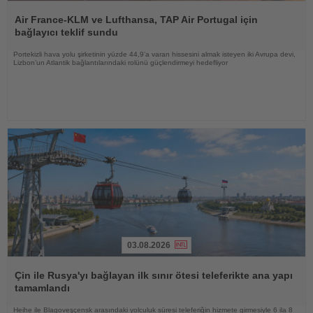
Haberi
Oku
Air France-KLM ve Lufthansa, TAP Air Portugal için
bağlayıcı teklif sundu
Portekizli hava yolu şirketinin yüzde 44,9’a varan hissesini almak isteyen iki Avrupa devi,
Lizbon’un Atlantik bağlantılarındaki rolünü güçlendirmeyi hedefliyor
03.08.2026
Haberi
Oku
Çin ile Rusya'yı bağlayan ilk sınır ötesi teleferikte ana yapı
tamamlandı
Heihe ile Blagoveşçensk arasındaki yolculuk süresi teleferiğin hizmete girmesiyle 6 ila 8