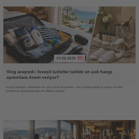
03.08.2026
Haberi
Oku
Ving araştırdı: İsveçli turistler tatilde en çok hangi
ayrıntılara önem veriyor?
İsveçli tatilciler valizlerine en sık kahve koyarken, otel odalarındaki ücretsiz ürünleri
yanlarına almamalarıyla da dikkat çekiyor