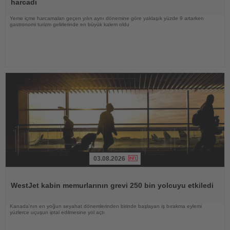
harcadı
Yeme içme harcamaları geçen yılın aynı dönemine göre yaklaşık yüzde 9 artarken
gastronomi turizm gelirlerinde en büyük kalem oldu
03.08.2026
Haberi
Oku
WestJet kabin memurlarının grevi 250 bin yolcuyu etkiledi
Kanada'nın en yoğun seyahat dönemlerinden birinde başlayan iş bırakma eylemi
yüzlerce uçuşun iptal edilmesine yol açtı