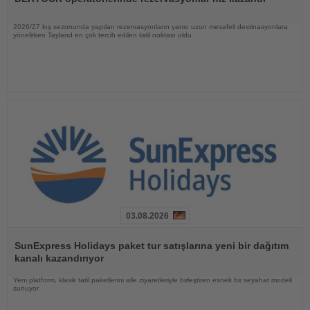
2026/27 kış sezonunda yapılan rezervasyonların yarısı uzun mesafeli destinasyonlara
yönelirken Tayland en çok tercih edilen tatil noktası oldu
03.08.2026
Haberi
Oku
SunExpress Holidays paket tur satışlarına yeni bir dağıtım
kanalı kazandırıyor
Yeni platform, klasik tatil paketlerini aile ziyaretleriyle birleştiren esnek bir seyahat modeli
sunuyor