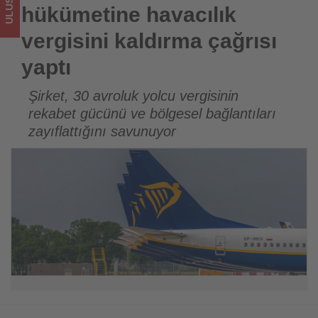
sizler
hükümetine havacılık
için
vergisini kaldırma çağrısı
turizmde
yaptı
olup
Şirket, 30 avroluk yolcu vergisinin
rekabet gücünü ve bölgesel bağlantıları
bitenleri
zayıflattığını savunuyor
takip
ediyor!