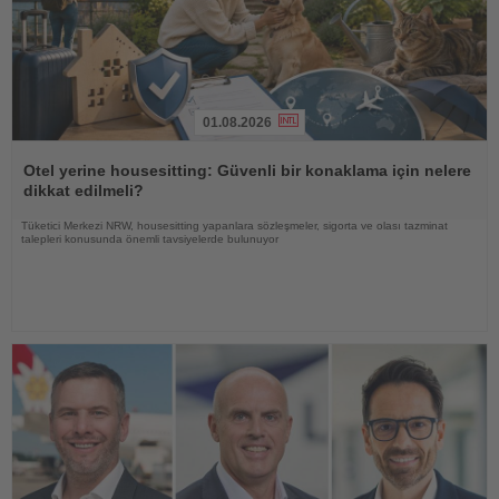
01.08.2026
Haberi
Oku
Otel yerine housesitting: Güvenli bir konaklama için nelere
dikkat edilmeli?
Tüketici Merkezi NRW, housesitting yapanlara sözleşmeler, sigorta ve olası tazminat
talepleri konusunda önemli tavsiyelerde bulunuyor