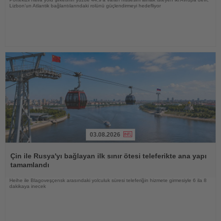
Lizbon’un Atlantik bağlantılarındaki rolünü güçlendirmeyi hedefliyor
03.08.2026
Haberi
Oku
Çin ile Rusya'yı bağlayan ilk sınır ötesi teleferikte ana yapı
tamamlandı
Heihe ile Blagoveşçensk arasındaki yolculuk süresi teleferiğin hizmete girmesiyle 6 ila 8
dakikaya inecek