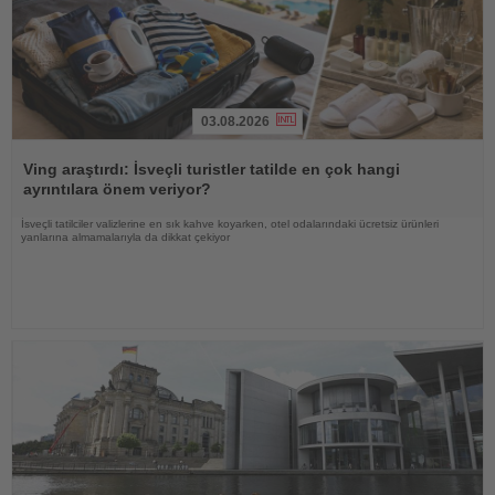
03.08.2026
Haberi
Oku
Ving araştırdı: İsveçli turistler tatilde en çok hangi
ayrıntılara önem veriyor?
İsveçli tatilciler valizlerine en sık kahve koyarken, otel odalarındaki ücretsiz ürünleri
yanlarına almamalarıyla da dikkat çekiyor