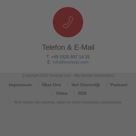
Telefon & E-Mail
T. +49 1525 937 14 25
E.
info@tourexpi.com
Copyright 2020 Tourexpi.com - Alle Rechte Vorbehalten
Impressum
Über Uns
Veri Güvenliği
Podcast
Video
RSS
Web sitemiz tüm desktop, tablet ve mobil cihazlarda çalışmaktadır.
Tourexpi,
turizm
haberleri,
Reisebüros,
tourism