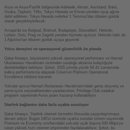
Asya ve Asya-Pasifik bölgesinde Adelaide, Almatı, Auckland, Bakü,
Osaka, Taşkent, Tiflis, Tokyo Haneda ve Erivan yeniden uçuş ağına
dahil edilirken, Tokyo Haneda seferleri 1 Temmuz'dan itibaren günlük
olarak gerçekleştirilecek.
Avrupa'da ise Belgrad, Brüksel, Budapeşte, Düsseldorf, Helsinki,
Lizbon, Oslo, Prag ve Zagreb yeniden hizmete açılıyor. Helsinki hattı da
1 Ağustos'tan itibaren günlük uçuşa geçecek.
Yolcu deneyimi ve operasyonel güvenilirlik ön planda
Qatar Airways, büyümesini yüksek operasyonel performans ve Hamad
Uluslararası Havalimanı üzerinden sunduğu aktarma kolaylığıyla
desteklediğini belirtiyor. Şirket, 2025 yılında yüzde 84,42 zamanında
kalkış performansına ulaşarak Cirium'un Platinum Operational
Excellence ödülünü kazandı.
Yolcular ayrıca Hamad Uluslararası Havalimanı'ndaki geniş alışveriş ve
yeme-içme seçeneklerinden yararlanırken, Privilege Club sadakat
programı sayesinde Avios puanı kazanıp kullanabiliyor.
Starlink bağlantısı daha fazla uçakta sunuluyor
Qatar Airways, Starlink internet hizmetini filosunda yaygınlaştırmaya
devam ediyor. Bugün 140'ın üzerinde uçakta sunulan sistem sayesinde
Premium ve Economy sınıflarındaki yolcular uçak başına 500 Mbps'ye
varan yüksek hızlı internet erişiminden faydalanabiliyor. Şirket, bu