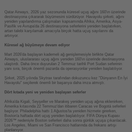
Qatar Airways, 2026 yaz sezonunda küresel uçuş ağını 160'ın üzerinde
destinasyona çıkararak büyümesini sürdürüyor. Havayolu şirketi, ağını
yeniden yapılandırma çalışmaları kapsamında Afrika, Amerika, Asya-
Pasifik ve Avrupa'da 26 destinasyona seferlerini yeniden başlatırken,
artan talebi karşılamak amacıyla birçok hatta uçuş sayılarını da
artırıyor.
Küresel ağ büyümeye devam ediyor
Mart 2026'da başlayan kademeli ağ genişlemesiyle birlikte Qatar
Airways, uluslararası uçuş ağını yeniden 160'ın üzerinde destinasyona
ulaştırdı. Daha önce duyurulan 2 Temmuz tarihli Port Sudan seferinin
yanı sıra, birçok önemli pazarda da operasyonlar yeniden başlatılıyor.
Şirket, 2025 yılında Skytrax tarafından dokuzuncu kez "Dünyanın En İyi
Havayolu" seçilerek önemli bir başarıya daha imza atmıştı.
Dört kıtada yeni ve yeniden başlayan seferler
Afrika'da Kigali, Seyşeller ve Marakeş yeniden uçuş ağına eklenirken,
Amerika kıtasında 22 Temmuz'dan itibaren Caracas ve Bogotá seferleri
başlıyor. Philadelphia hattı 1 Ağustos'ta yeniden hizmete girerken,
Boston'a haftada dört uçuş yeniden başlatılıyor. FIFA Dünya Kupası
2026™ nedeniyle Boston seferleri daha sonra günlük uçuşa çıkarılacak.
Los Angeles, Miami ve San Francisco hatlarında da frekans artışı
planlanıyor.