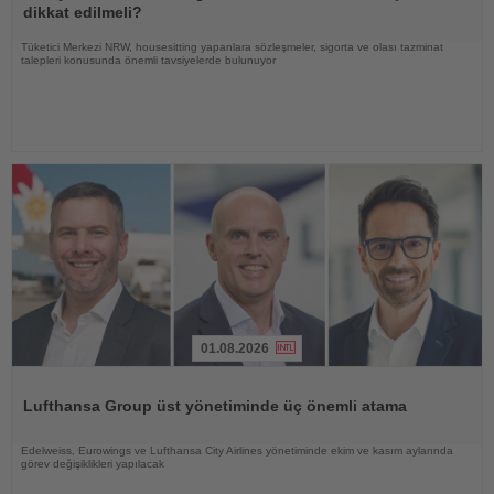
dikkat edilmeli?
Tüketici Merkezi NRW, housesitting yapanlara sözleşmeler, sigorta ve olası tazminat
talepleri konusunda önemli tavsiyelerde bulunuyor
01.08.2026
Haberi
Oku
Lufthansa Group üst yönetiminde üç önemli atama
Edelweiss, Eurowings ve Lufthansa City Airlines yönetiminde ekim ve kasım aylarında
görev değişiklikleri yapılacak