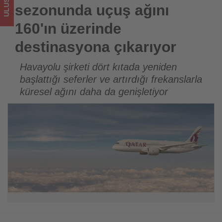
Tourexpi,
sezonunda uçuş ağını
sizler
160'ın üzerinde
için
destinasyona çıkarıyor
turizmde
Havayolu şirketi dört kıtada yeniden
başlattığı seferler ve artırdığı frekanslarla
olup
küresel ağını daha da genişletiyor
bitenleri
takip
ediyor!