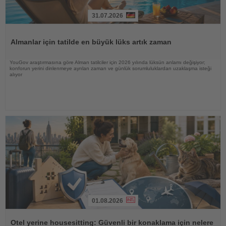
31.07.2026
Haberi
Oku
Almanlar için tatilde en büyük lüks artık zaman
YouGov araştırmasına göre Alman tatilciler için 2026 yılında lüksün anlamı değişiyor;
konforun yerini dinlenmeye ayrılan zaman ve günlük sorumluluklardan uzaklaşma isteği
alıyor
01.08.2026
Haberi
Oku
Otel yerine housesitting: Güvenli bir konaklama için nelere