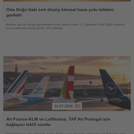
Haberi
Oku
Orta Doğu’daki sert düşüş küresel hava yolu talebini
geriletti
Haziran ayında dünya genelindeki yolcu talebi yüzde 1,7 azalırken Orta Doğu merkezli
hava yollarında kayıp yüzde 14’e yaklaştı
31.07.2026
Haberi
Oku
Air France-KLM ve Lufthansa, TAP Air Portugal için
bağlayıcı teklif sundu
Portekizli hava yolu şirketinin yüzde 44,9’a varan hissesini almak isteyen iki Avrupa devi,