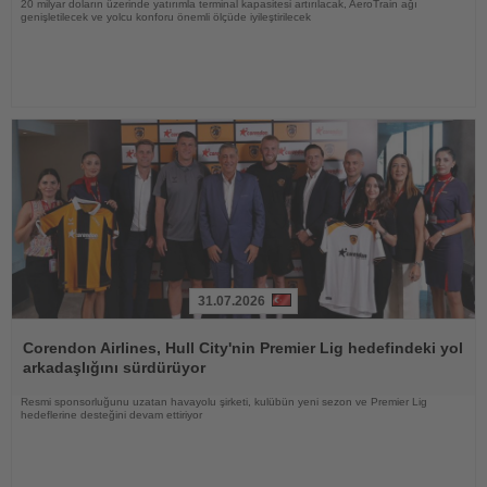
20 milyar doların üzerinde yatırımla terminal kapasitesi artırılacak, AeroTrain ağı
genişletilecek ve yolcu konforu önemli ölçüde iyileştirilecek
31.07.2026
Haberi
Oku
Corendon Airlines, Hull City'nin Premier Lig hedefindeki yol
arkadaşlığını sürdürüyor
Resmi sponsorluğunu uzatan havayolu şirketi, kulübün yeni sezon ve Premier Lig
hedeflerine desteğini devam ettiriyor