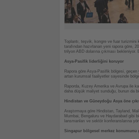
Toplantı, teşvik, kongre ve fuar turizmi
tarafından hazırlanan yeni rapora göre, 2
trilyon ABD dolarına çıkması bekleniyor.
Asya-Pasifik liderliğini koruyor
Rapora göre Asya-Pasifik bölgesi, geçen y
artan kurumsal faaliyetler sayesinde bölg
Raporda, Kuzey Amerika ve Avrupa ile karş
daha düşük maliyet sunduğu, bunun da büyü
Hindistan ve Güneydoğu Asya öne çıkı
Araştırmaya göre Hindistan, Tayland, Male
Mumbai, Bengaluru ve Haydarabad gibi büyük
lansmanları ve sektör konferanslarına yöne
Singapur bölgesel merkez konumunu g