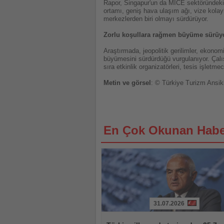
Rapor, Singapur'un da MICE sektöründeki 
ortamı, geniş hava ulaşım ağı, vize kolay
merkezlerden biri olmayı sürdürüyor.
Zorlu koşullara rağmen büyüme sürüy
Araştırmada, jeopolitik gerilimler, ekonom
büyümesini sürdürdüğü vurgulanıyor. Çalışm
sıra etkinlik organizatörleri, tesis işletm
Metin ve görsel
: © Türkiye Turizm Ansik
En Çok Okunan Habe
31.07.2026
Haberi
Oku