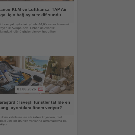
rance-KLM ve Lufthansa, TAP Air
gal için bağlayıcı teklif sundu
li hava yolu şirketinin yüzde 44,9’a varan hissesini
teyen iki Avrupa devi, Lizbon’un Atlantik
larındaki rolünü güçlendirmeyi hedefliyor
03.08.2026
araştırdı: İsveçli turistler tatilde en
angi ayrıntılara önem veriyor?
atilciler valizlerine en sık kahve koyarken, otel
daki ücretsiz ürünleri yanlarına almamalarıyla da
ekiyor