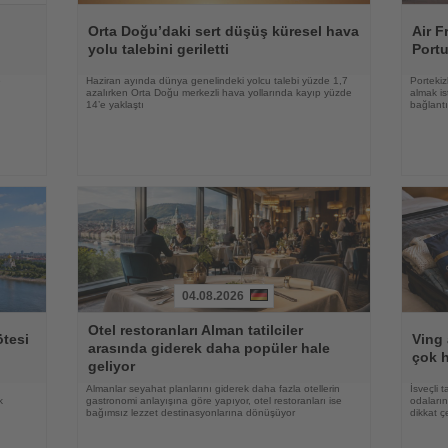
Haberi
Haberi
Oku
Oku
Orta Doğu’daki sert düşüş küresel hava
Air F
yolu talebini geriletti
Portu
e
Haziran ayında dünya genelindeki yolcu talebi yüzde 1,7
Portekiz
azalırken Orta Doğu merkezli hava yollarında kayıp yüzde
almak is
14’e yaklaştı
bağlantı
04.08.2026
Haberi
Haberi
Otel restoranları Alman tatilciler
Oku
Oku
ötesi
Ving 
arasında giderek daha popüler hale
çok h
geliyor
Almanlar seyahat planlarını giderek daha fazla otellerin
İsveçli t
k
gastronomi anlayışına göre yapıyor, otel restoranları ise
odaların
bağımsız lezzet destinasyonlarına dönüşüyor
dikkat ç