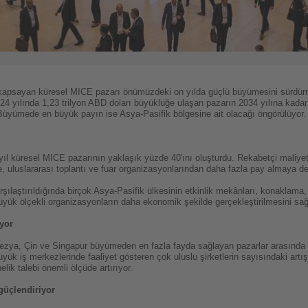
ni kapsayan küresel MICE pazarı önümüzdeki on yılda güçlü büyümesini sürdür
024 yılında 1,23 trilyon ABD doları büyüklüğe ulaşan pazarın 2034 yılına kada
 Büyümede en büyük payın ise Asya-Pasifik bölgesine ait olacağı öngörülüyor.
ıl küresel MICE pazarının yaklaşık yüzde 40'ını oluşturdu. Rekabetçi maliyetl
e, uluslararası toplantı ve fuar organizasyonlarından daha fazla pay almaya d
ılaştırıldığında birçok Asya-Pasifik ülkesinin etkinlik mekânları, konaklama
k ölçekli organizasyonların daha ekonomik şekilde gerçekleştirilmesini sağlad
yor
zya, Çin ve Singapur büyümeden en fazla fayda sağlayan pazarlar arasında yer
 iş merkezlerinde faaliyet gösteren çok uluslu şirketlerin sayısındaki artış; to
lik talebi önemli ölçüde artırıyor.
üçlendiriyor