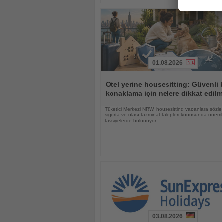
01.08.2026
Haberi
Oku
Otel yerine housesitting: Güvenli 
konaklama için nelere dikkat edilm
Tüketici Merkezi NRW, housesitting yapanlara sözle
sigorta ve olası tazminat talepleri konusunda öneml
tavsiyelerde bulunuyor
03.08.2026