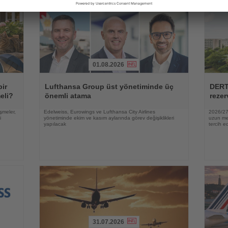
01.08.2026
Haberi
Haberi
Oku
Oku
bir
Lufthansa Group üst yönetiminde üç
DERT
eli?
önemli atama
rezer
şmeler,
Edelweiss, Eurowings ve Lufthansa City Airlines
2026/27 
i
yönetiminde ekim ve kasım aylarında görev değişiklikleri
uzun mes
yapılacak
tercih ed
31.07.2026