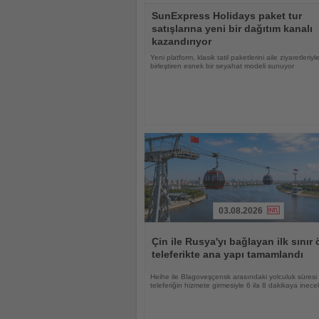
Haberi
SunExpress Holidays paket tur
Oku
satışlarına yeni bir dağıtım kanalı
kazandırıyor
Yeni platform, klasik tatil paketlerini aile ziyaretleriyl
birleştiren esnek bir seyahat modeli sunuyor
03.08.2026
Haberi
Oku
Çin ile Rusya'yı bağlayan ilk sınır 
teleferikte ana yapı tamamlandı
Heihe ile Blagoveşçensk arasındaki yolculuk süresi
teleferiğin hizmete girmesiyle 6 ila 8 dakikaya inece