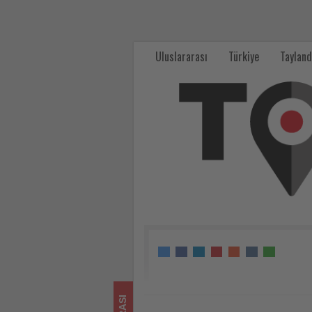
MICE
pazarında
Uluslararası
Türkiye
Tayland
büyümenin
lokomotifi
Asya-
Pasifik
olacak
-
Tourexpi,
sizler
için