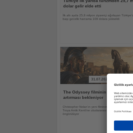
Türkiye ilk yarıda turizmden 25,7 m
dolar gelir elde etti
İlk altı ayda 25,8 milyon ziyaretçi ağırlayan Türkiye’d
başı gecelik harcama 109 dolara yükseldi
31.07.2026
Haberi
Oku
The Odyssey filminin Troya'ya ilgi
artırması bekleniyor
Christopher Nolan'ın yeni filminin UNESCO Dünya M
Troya Antik Kenti'ne uluslararası ilgiyi güçlendirmesi
öngörülüyor