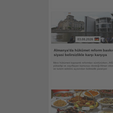
03.08.2026
Haberi
Oku
Almanya'da hükümet reform baskıs
siyasi belirsizlikle karşı karşıya
Merz hükümeti kapsamlı reformları sürdürürken, AfD
yükselişi ve zayıflayan kamuoyu desteği Alman eko
ve turizm sektörü açısından belirsizlik yaratıyor