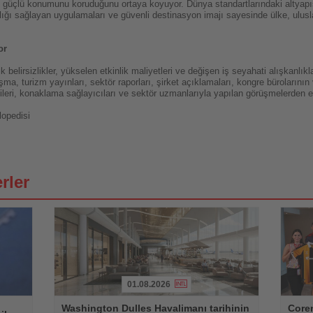
güçlü konumunu koruduğunu ortaya koyuyor. Dünya standartlarındaki altyapısı
lığı sağlayan uygulamaları ve güvenli destinasyon imajı sayesinde ülke, ulusl
or
ik belirsizlikler, yükselen etkinlik maliyetleri ve değişen iş seyahati alışkan
a, turizm yayınları, sektör raporları, şirket açıklamaları, kongre bürolarının v
ecileri, konaklama sağlayıcıları ve sektör uzmanlarıyla yapılan görüşmelerden el
lopedisi
rler
01.08.2026
Haberi
Haberi
Washington Dulles Havalimanı tarihinin
Coren
Oku
Oku