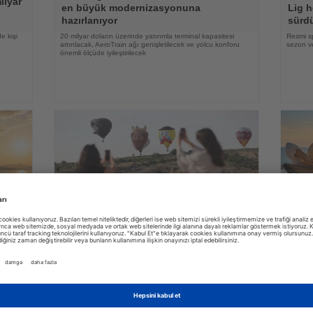
ilyar
en büyük modernizasyonuna
Lig h
hazırlanıyor
sürd
e kişi
20 milyar doların üzerinde yatırımla terminal kapasitesi
Resmi s
artırılacak, AeroTrain ağı genişletilecek ve yolcu konforu
sezon ve
önemli ölçüde iyileştirilecek
31.07.2026
Haberi
Haberi
Oku
Oku
yi
Kapadokya Balon Festivali 30 figürlü
Alman
balonla başladı
zama
irası
Dokuz ülkeden gelen sıcak hava balonları gün doğumunda
YouGov a
peribacaları üzerinde gösteri uçuşu yaptı
lüksün a
zaman ve