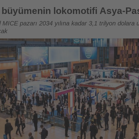
omotifi Asya-Pasifik olacak
 büyümenin lokomotifi Asya-Pas
 MICE pazarı 2034 yılına kadar 3,1 trilyon dolara 
cak