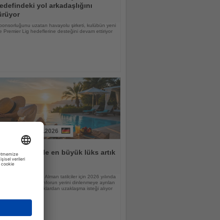
edefindeki yol arkadaşlığını
ürüyor
ponsorluğunu uzatan havayolu şirketi, kulübün yeni
 Premier Lig hedeflerine desteğini devam ettiriyor
31.07.2026
lar için tatilde en büyük lüks artık
n
raştırmasına göre Alman tatilciler için 2026 yılında
nlamı değişiyor; konforun yerini dinlenmeye ayrılan
 günlük sorumluluklardan uzaklaşma isteği alıyor