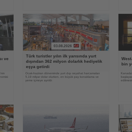
03.08.2026
Haberi
Haberi
Türk turistler yılın ilk yarısında yurt
Oku
Oku
ı ve
WestJ
dışından 362 milyon dolarlık hediyelik
bin y
eşya getirdi
'nin
Ocak-haziran döneminde yurt dışı seyahat harcamaları
Kanada'
nomisi
5,19 milyar dolar olurken, en büyük pay konaklama ve
başlayan
yeme içmeye ayrıldı
edilmesi