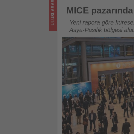
ULUSLARARASI
turizmde
MICE pazarında büyümenin lok
MICE pazarında
olup
Yeni rapora göre küresel
bitenleri
Asya-Pasifik bölgesi ala
takip
ediyor!