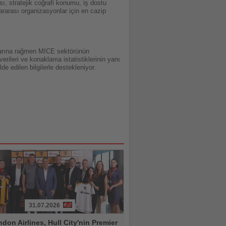
, stratejik coğrafi konumu, iş dostu
ararası organizasyonlar için en cazip
lıklarına rağmen MICE sektörünün
erileri ve konaklama istatistiklerinin yanı
de edilen bilgilerle destekleniyor.
31.07.2026
don Airlines, Hull City'nin Premier