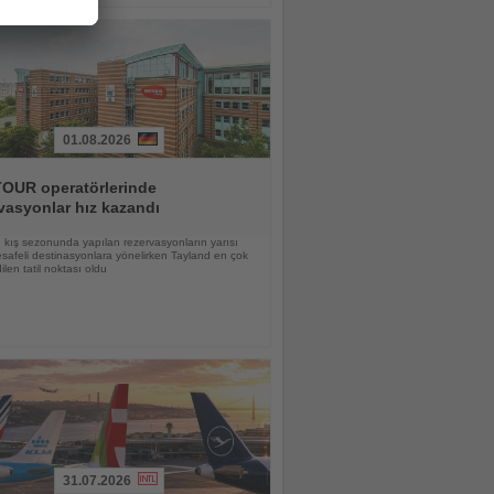
01.08.2026
OUR operatörlerinde
vasyonlar hız kazandı
kış sezonunda yapılan rezervasyonların yarısı
afeli destinasyonlara yönelirken Tayland en çok
ilen tatil noktası oldu
31.07.2026