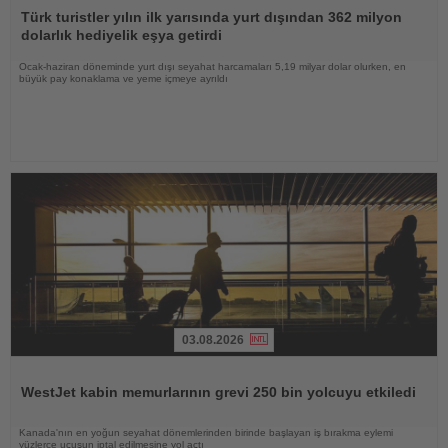
Oku
Türk turistler yılın ilk yarısında yurt dışından 362 milyon
dolarlık hediyelik eşya getirdi
Ocak-haziran döneminde yurt dışı seyahat harcamaları 5,19 milyar dolar olurken, en
büyük pay konaklama ve yeme içmeye ayrıldı
03.08.2026
Haberi
Oku
WestJet kabin memurlarının grevi 250 bin yolcuyu etkiledi
Kanada'nın en yoğun seyahat dönemlerinden birinde başlayan iş bırakma eylemi
yüzlerce uçuşun iptal edilmesine yol açtı