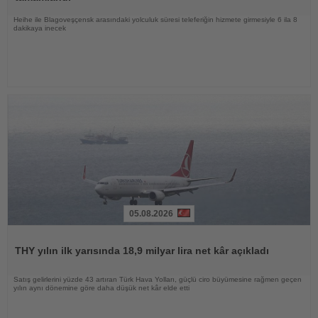
Heihe ile Blagoveşçensk arasındaki yolculuk süresi teleferiğin hizmete girmesiyle 6 ila 8
dakikaya inecek
05.08.2026
Haberi
Oku
THY yılın ilk yarısında 18,9 milyar lira net kâr açıkladı
Satış gelirlerini yüzde 43 artıran Türk Hava Yolları, güçlü ciro büyümesine rağmen geçen
yılın aynı dönemine göre daha düşük net kâr elde etti