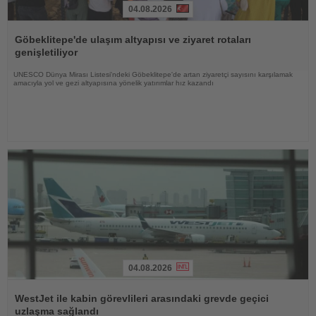
04.08.2026
Haberi
Oku
Göbeklitepe'de ulaşım altyapısı ve ziyaret rotaları
genişletiliyor
UNESCO Dünya Mirası Listesi'ndeki Göbeklitepe'de artan ziyaretçi sayısını karşılamak
amacıyla yol ve gezi altyapısına yönelik yatırımlar hız kazandı
04.08.2026
Haberi
Oku
WestJet ile kabin görevlileri arasındaki grevde geçici
uzlaşma sağlandı