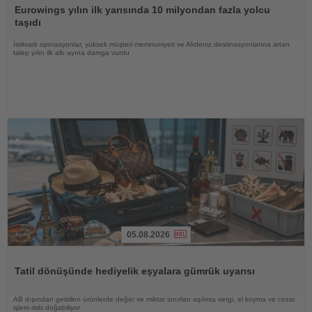
Oku
Eurowings yılın ilk yarısında 10 milyondan fazla yolcu
taşıdı
İstikrarlı operasyonlar, yüksek müşteri memnuniyeti ve Akdeniz destinasyonlarına artan
talep yılın ilk altı ayına damga vurdu
05.08.2026
Haberi
Oku
Tatil dönüşünde hediyelik eşyalara gümrük uyarısı
AB dışından getirilen ürünlerde değer ve miktar sınırları aşılırsa vergi, el koyma ve cezai
işlem riski doğabiliyor