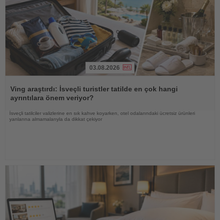
03.08.2026
Haberi
Oku
Ving araştırdı: İsveçli turistler tatilde en çok hangi
ayrıntılara önem veriyor?
İsveçli tatilciler valizlerine en sık kahve koyarken, otel odalarındaki ücretsiz ürünleri
yanlarına almamalarıyla da dikkat çekiyor