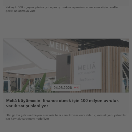
Yaklaşık 600 uçuşun iptaline yol açan iş bırakma eyleminin sona ermesi için taraflar
geçici anlaşmaya vardı
04.08.2026
Haberi
Oku
Meliá büyümesini finanse etmek için 100 milyon avroluk
varlık satışı planlıyor
Otel grubu gelir üretmeyen arsalarla bazı azınlık hisselerini elden çıkararak yeni yatırımlar
için kaynak yaratmayı hedefliyor