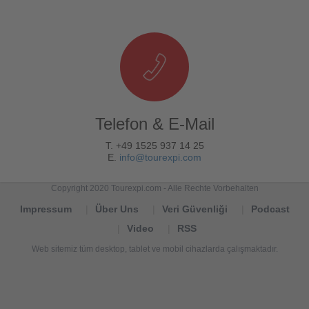
Telefon & E-Mail
T. +49 1525 937 14 25
E.
info@tourexpi.com
Copyright 2020 Tourexpi.com - Alle Rechte Vorbehalten
Impressum
Über Uns
Veri Güvenliği
Podcast
Video
RSS
Web sitemiz tüm desktop, tablet ve mobil cihazlarda çalışmaktadır.
Tourexpi,
turizm
haberleri,
Reisebüros,