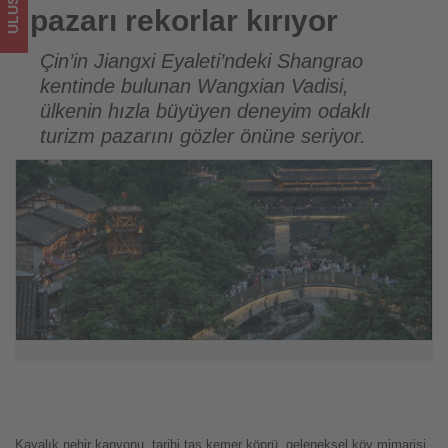
olup
pazarı rekorlar kırıyor
bitenleri
Çin’in Jiangxi Eyaleti’ndeki Shangrao
kentinde bulunan Wangxian Vadisi,
takip
ülkenin hızla büyüyen deneyim odaklı
ediyor!
turizm pazarını gözler önüne seriyor.
Kayalık nehir kanyonu, tarihi taş kemer köprü, geleneksel köy mimarisi