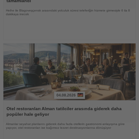
tamamlandı
Heihe ile Blagoveşçensk arasındaki yolculuk süresi teleferiğin hizmete girmesiyle 6 ila 8
dakikaya inecek
04.08.2026
Haberi
Oku
Otel restoranları Alman tatilciler arasında giderek daha
popüler hale geliyor
Almanlar seyahat planlarını giderek daha fazla otellerin gastronomi anlayışına göre
yapıyor, otel restoranları ise bağımsız lezzet destinasyonlarına dönüşüyor