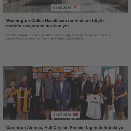
01.08.2026
Haberi
Oku
Washington Dulles Havalimanı tarihinin en büyük
modernizasyonuna hazırlanıyor
20 milyar doların üzerinde yatırımla terminal kapasitesi artırılacak, AeroTrain ağı
genişletilecek ve yolcu konforu önemli ölçüde iyileştirilecek
31.07.2026
Haberi
Oku
Corendon Airlines, Hull City'nin Premier Lig hedefindeki yol