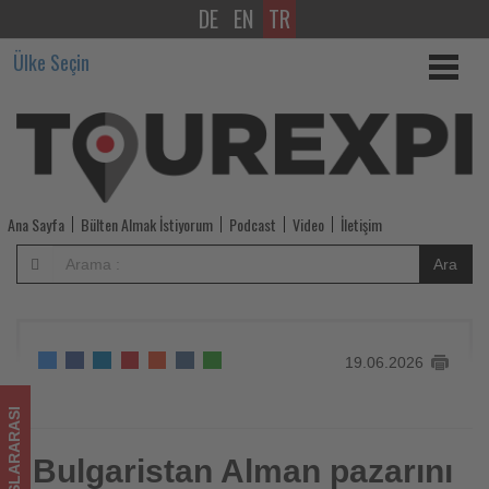
DE
EN
TR
Bulgaristan
Ülke Seçin
Alman
pazarını
indirimler
ve
Ana Sayfa
Bülten Almak İstiyorum
Podcast
Video
İletişim
yeni
Ara
uçuşlarla
canlandırmayı
19.06.2026
hedefliyor
-
ULUSLARARASI
Tourexpi,
Bulgaristan Alman pazarını
Bulgaristan Alman pazarını indirimler ve yeni uçuşlarla
canlandırmayı hedefliyor