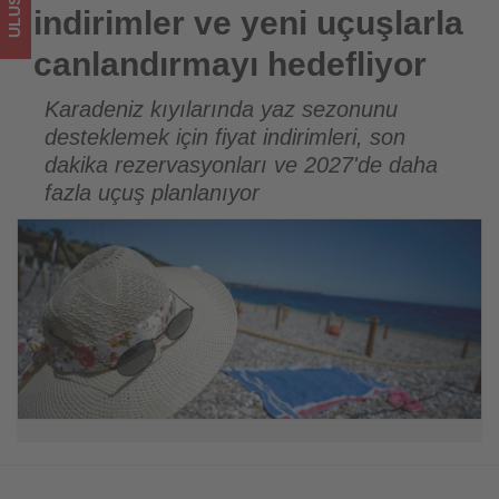
sizler
indirimler ve yeni uçuşlarla
için
canlandırmayı hedefliyor
turizmde
Karadeniz kıyılarında yaz sezonunu
desteklemek için fiyat indirimleri, son
olup
dakika rezervasyonları ve 2027'de daha
bitenleri
fazla uçuş planlanıyor
takip
ediyor!