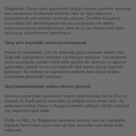
Bulgaristan, Alman turist sayısındaki düşüşü tersine çevirmek amacıyla
hem konaklama fiyatlarında indirimler hem de hava ulaşımını
güçlendirecek yeni adımlar üzerinde çalışıyor. Özellikle Karadeniz
kıyısındaki tatil destinasyonlarında yaz sezonunun son dakika
rezervasyonlarıyla desteklenmesi, gelecek yıl ise Almanya'dan daha
fazla uçuş düzenlenmesi hedefleniyor.
Talep yılın başındaki seviyesini koruyamadı
Alman tur operatörleri, yılın ilk aylarında güçlü seyreden talebin Orta
Doğu'daki çatışmaların ardından zayıfladığını belirtiyor. Son dönemde
rezervasyonlarda yeniden hareketlilik görülse de, temmuz ve ağustos
aylarındaki yüksek sezon için otellerde hâlâ önemli ölçüde kapasite
bulunuyor. Bu nedenle tur operatörleri otellerle daha düşük fiyatlar
konusunda görüşmeler yürütüyor.
Uçuş kapasitesindeki azalma etkisini gösterdi
Almanya pazarındaki gerilemenin önemli nedenlerinden biri de Electra
Airways ile SunExpress arasındaki iş birliğinin sona ermesi oldu. Bu
gelişmeyle birlikte Varna ve Burgaz'a yönelik yaklaşık 160 bin koltukluk
yaz kapasitesi iptal edildi.
TUIfly ve Wizz Air Bulgaristan seferlerini artırmış olsa da, kaybedilen
kapasite hem koltuk sayısı hem de fiyat açısından tam olarak telafi
edilemedi.