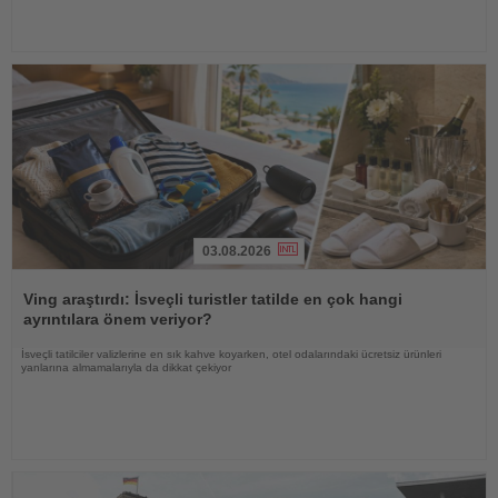
03.08.2026
Haberi
Oku
Ving araştırdı: İsveçli turistler tatilde en çok hangi
ayrıntılara önem veriyor?
İsveçli tatilciler valizlerine en sık kahve koyarken, otel odalarındaki ücretsiz ürünleri
yanlarına almamalarıyla da dikkat çekiyor