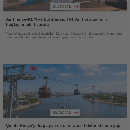
31.07.2026
Haberi
Oku
Air France-KLM ve Lufthansa, TAP Air Portugal için
bağlayıcı teklif sundu
Portekizli hava yolu şirketinin yüzde 44,9’a varan hissesini almak isteyen iki Avrupa devi,
Lizbon’un Atlantik bağlantılarındaki rolünü güçlendirmeyi hedefliyor
03.08.2026
Haberi
Oku
Çin ile Rusya'yı bağlayan ilk sınır ötesi teleferikte ana yapı