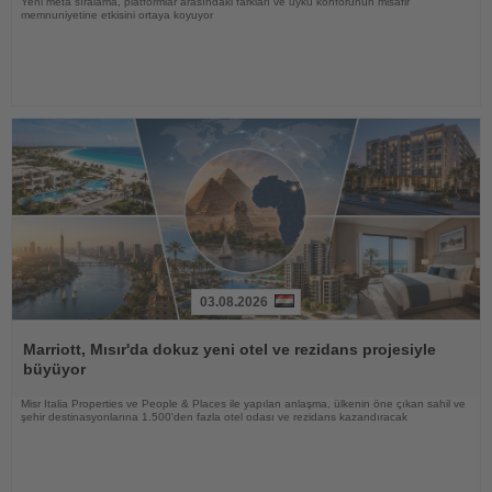
Yeni meta sıralama, platformlar arasındaki farkları ve uyku konforunun misafir
memnuniyetine etkisini ortaya koyuyor
03.08.2026
Haberi
Oku
Marriott, Mısır'da dokuz yeni otel ve rezidans projesiyle
büyüyor
Misr Italia Properties ve People & Places ile yapılan anlaşma, ülkenin öne çıkan sahil ve
şehir destinasyonlarına 1.500'den fazla otel odası ve rezidans kazandıracak