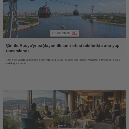
03.08.2026
Haberi
Oku
Çin ile Rusya'yı bağlayan ilk sınır ötesi teleferikte ana yapı
tamamlandı
Heihe ile Blagoveşçensk arasındaki yolculuk süresi teleferiğin hizmete girmesiyle 6 ila 8
dakikaya inecek