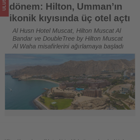
otel
dönem: Hilton, Umman’ın
açtı
ikonik kıyısında üç otel açtı
-
Al Husn Hotel Muscat, Hilton Muscat Al
Bandar ve DoubleTree by Hilton Muscat
Tourexpi,
Al Waha misafirlerini ağırlamaya başladı
sizler
için
turizmde
olup
bitenleri
takip
ediyor!