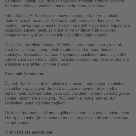
bulunuyor. Tesisin 2027’de planlanan yenilemelerin ardından Waldorf
Astoria markasıyla yeniden konumlandırılması planlanıyor.
Hilton Muscat Al Bandar, destinasyonun yaşam tarzı ve iş odaklı
merkezi olarak tasarlandı. 198 odalı otel; restoranlar, lounge’lar ve
hareketli havuz başı atmosferinin yanı sıra 850 kişiye kadar kapasiteye
sahip balo salonu, geniş açık alanlar ve amfitiyatro ile düğünler,
kongreler ve büyük etkinlikler için güçlü bir altyapı sunuyor.
DoubleTree by Hilton Muscat Al Waha ise markanın imza çikolatalı
kurabiyesiyle karşılanan, rahat ve aile odaklı bir resort deneyimi
vadediyor. Geleneksel Umman köylerinden esinlenen mimarisiyle 302
oda ve süite sahip tesis; çoklu havuzlar, su kaydırağı ve ortak alanlara
erişimiyle aile tatilleri için öne çıkıyor.
Ortak sahil olanakları
Üç otel, Barr Al Jissah kompleksinin kapsamlı rekreasyon ve dinlence
olanaklarını paylaşıyor. Birden fazla yüzme havuzu, tenis kortları,
tembel nehir, 500 metreden uzun özel plaj alanı ile kano ve dalış gibi su
sporları misafirlere sunuluyor. PADI sertifikalı dalış merkezi tüm
seviyelere uygun eğitimler sağlıyor.
Wellness tarafında ise Umman gülünden ilham alan uygulamalar sunan
The Spa ile buhur (frankincense) temelli terapileriyle bilinen Luban Spa
hizmet veriyor.
Hilton Honors ayrıcalıkları