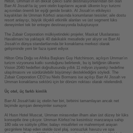
Hilton, Umman’ın en dikkat çekici sahil destinasyonlarından biri olan
Barr Al Jissah’ta üç yeni otelin kapılarını açarak ülkenin kıyı turizmi
açısından önemli bir eşiği geride bıraktı. Al Jissah’ın etkileyici
kayalıkları ile Umman Körfezi arasında konumlanan tesisler; aile dostu
resort anlayışı, büyük ölçekli etkinlik alanları ve üst segment lüks
deneyimleri tek bir entegre destinasyonda buluşturuyor.
The Zubair Corporation mülkiyetindeki projeler, Maskat Uluslararası
Havalimanı’na yaklaşık 40 dakikalık mesafede yer alıyor ve Barr Al
Jissah’ın dünya standartlarında bir konaklama merkezi olarak
gelişiminde yeni bir faza işaret ediyor.
Hilton Orta Doğu ve Afrika Başkanı Guy Hutchinson, açılışın Umman’ın
turizm vizyonuna katkı sunduğunu belirterek, bu iş birliğinin ülkenin
Vision 2040 hedefleri doğrultusunda yıllık 11 milyon ziyaretçi hedefine
ulaşılmasını ve sürdürülebilir büyümeyi desteklediğini söyledi. The
Zubair Corporation CEO’su Niels Bormans ise açılışı Barr Al Jissah ve
Umman konaklama sektörü için bir dönüm noktası olarak nitelendirdi.
Üç otel, üç farklı kimlik
Barr Al Jissah’taki üç otelin her biri, birbirini tamamlayan ancak net
biçimde ayrışan deneyimler sunuyor.
Al Husn Hotel Muscat, Umman mirasından ilham alan üst düzey bir lüks
konseptle öne çıkıyor. Umman Körfezi’ne kesintisiz manzaraya sahip
180 oda ve süitiyle çiftler, balayı misafirleri ve mahremiyet arayan
gezginlere hitap eden otelde özel plaj, sonsuzluk havuzu ve spa