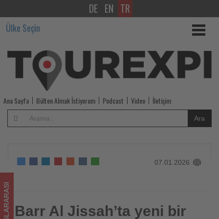
DE
EN
TR
Barr
Ülke Seçin
Al
Jissah’ta
yeni
bir
Ana Sayfa
Bülten Almak İstiyorum
Podcast
Video
İletişim
dönem:
Ara
Hilton,
Umman’ın
07.01.2026
ikonik
kıyısında
ULUSLARARASI
üç
Barr Al Jissah’ta yeni bir
Barr Al Jissah’ta yeni bir dönem: Hilton, Umman’ın ikonik
kıyısında üç otel açtı