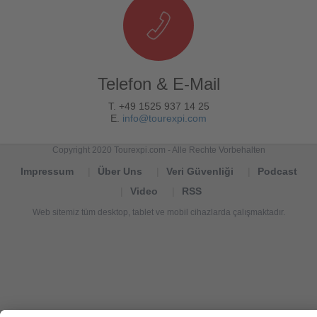
Telefon & E-Mail
T. +49 1525 937 14 25
E.
info@tourexpi.com
Copyright 2020 Tourexpi.com - Alle Rechte Vorbehalten
Impressum
Über Uns
Veri Güvenliği
Podcast
Video
RSS
Web sitemiz tüm desktop, tablet ve mobil cihazlarda çalışmaktadır.
Tourexpi,
turizm
haberleri,
Reisebüros,
tourism
news,
noticias