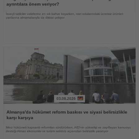
ayrıntılara önem veriyor?
İsveçli tatilciler valizlerine en sık kahve koyarken, otel odalarındaki ücretsiz ürünleri
yanlarına almamalarıyla da dikkat çekiyor
03.08.2026
Haberi
Oku
Almanya'da hükümet reform baskısı ve siyasi belirsizlikle
karşı karşıya
Merz hükümeti kapsamlı reformları sürdürürken, AfD'nin yükselişi ve zayıflayan kamuoyu
desteği Alman ekonomisi ve turizm sektörü açısından belirsizlik yaratıyor