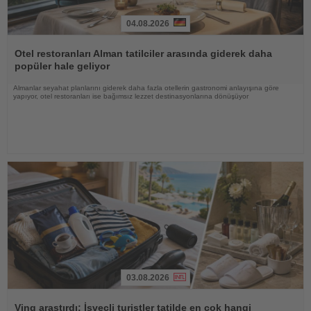
04.08.2026
Haberi
Oku
Otel restoranları Alman tatilciler arasında giderek daha
popüler hale geliyor
Almanlar seyahat planlarını giderek daha fazla otellerin gastronomi anlayışına göre
yapıyor, otel restoranları ise bağımsız lezzet destinasyonlarına dönüşüyor
03.08.2026
Haberi
Oku
Ving araştırdı: İsveçli turistler tatilde en çok hangi