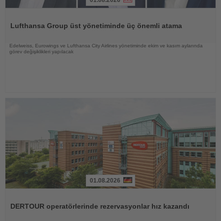
Haberi
Oku
Lufthansa Group üst yönetiminde üç önemli atama
Edelweiss, Eurowings ve Lufthansa City Airlines yönetiminde ekim ve kasım aylarında
görev değişiklikleri yapılacak
01.08.2026
Haberi
Oku
DERTOUR operatörlerinde rezervasyonlar hız kazandı