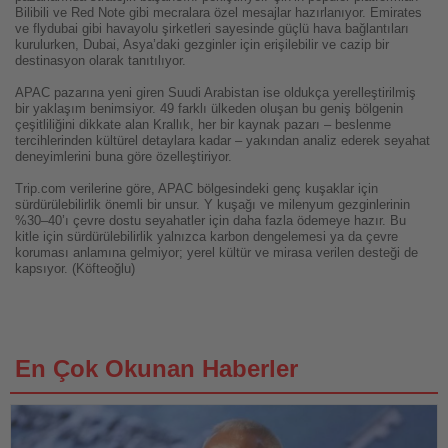
Bilibili ve Red Note gibi mecralara özel mesajlar hazırlanıyor. Emirates
ve flydubai gibi havayolu şirketleri sayesinde güçlü hava bağlantıları
kurulurken, Dubai, Asya’daki gezginler için erişilebilir ve cazip bir
destinasyon olarak tanıtılıyor.
APAC pazarına yeni giren Suudi Arabistan ise oldukça yerelleştirilmiş
bir yaklaşım benimsiyor. 49 farklı ülkeden oluşan bu geniş bölgenin
çeşitliliğini dikkate alan Krallık, her bir kaynak pazarı – beslenme
tercihlerinden kültürel detaylara kadar – yakından analiz ederek seyahat
deneyimlerini buna göre özelleştiriyor.
Trip.com verilerine göre, APAC bölgesindeki genç kuşaklar için
sürdürülebilirlik önemli bir unsur. Y kuşağı ve milenyum gezginlerinin
%30–40’ı çevre dostu seyahatler için daha fazla ödemeye hazır. Bu
kitle için sürdürülebilirlik yalnızca karbon dengelemesi ya da çevre
koruması anlamına gelmiyor; yerel kültür ve mirasa verilen desteği de
kapsıyor. (Köfteoğlu)
En Çok Okunan Haberler