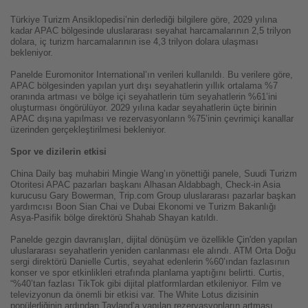
Türkiye Turizm Ansiklopedisi’nin derlediği bilgilere göre, 2029 yılına
kadar APAC bölgesinde uluslararası seyahat harcamalarının 2,5 trilyon
dolara, iç turizm harcamalarının ise 4,3 trilyon dolara ulaşması
bekleniyor.
Panelde Euromonitor International’ın verileri kullanıldı. Bu verilere göre,
APAC bölgesinden yapılan yurt dışı seyahatlerin yıllık ortalama %7
oranında artması ve bölge içi seyahatlerin tüm seyahatlerin %61’ini
oluşturması öngörülüyor. 2029 yılına kadar seyahatlerin üçte birinin
APAC dışına yapılması ve rezervasyonların %75’inin çevrimiçi kanallar
üzerinden gerçekleştirilmesi bekleniyor.
Spor ve dizilerin etkisi
China Daily baş muhabiri Mingie Wang’ın yönettiği panele, Suudi Turizm
Otoritesi APAC pazarları başkanı Alhasan Aldabbagh, Check-in Asia
kurucusu Gary Bowerman, Trip.com Group uluslararası pazarlar başkan
yardımcısı Boon Sian Chai ve Dubai Ekonomi ve Turizm Bakanlığı
Asya-Pasifik bölge direktörü Shahab Shayan katıldı.
Panelde gezgin davranışları, dijital dönüşüm ve özellikle Çin'den yapılan
uluslararası seyahatlerin yeniden canlanması ele alındı. ATM Orta Doğu
sergi direktörü Danielle Curtis, seyahat edenlerin %60’ından fazlasının
konser ve spor etkinlikleri etrafında planlama yaptığını belirtti. Curtis,
“%40’tan fazlası TikTok gibi dijital platformlardan etkileniyor. Film ve
televizyonun da önemli bir etkisi var. The White Lotus dizisinin
popülerliğinin ardından Tayland’a yapılan rezervasyonların artması