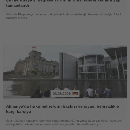
Çin ile Rusya'yı bağlayan ilk sınır ötesi teleferikte ana yapı
tamamlandı
Heihe ile Blagoveşçensk arasındaki yolculuk süresi teleferiğin hizmete girmesiyle 6 ila 8
dakikaya inecek
03.08.2026
Haberi
Oku
Almanya'da hükümet reform baskısı ve siyasi belirsizlikle
karşı karşıya
Merz hükümeti kapsamlı reformları sürdürürken, AfD'nin yükselişi ve zayıflayan kamuoyu
desteği Alman ekonomisi ve turizm sektörü açısından belirsizlik yaratıyor