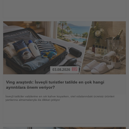
03.08.2026
Haberi
Oku
Ving araştırdı: İsveçli turistler tatilde en çok hangi
ayrıntılara önem veriyor?
İsveçli tatilciler valizlerine en sık kahve koyarken, otel odalarındaki ücretsiz ürünleri
yanlarına almamalarıyla da dikkat çekiyor