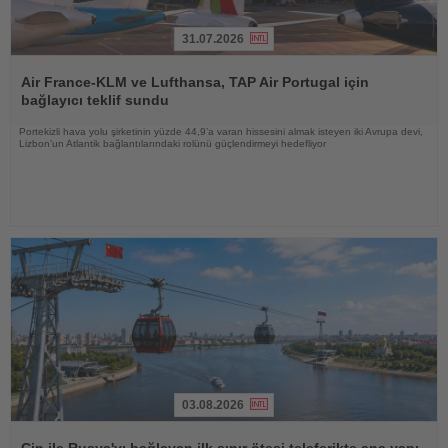
31.07.2026
Haberi
Oku
Air France-KLM ve Lufthansa, TAP Air Portugal için
bağlayıcı teklif sundu
Portekizli hava yolu şirketinin yüzde 44,9’a varan hissesini almak isteyen iki Avrupa devi,
Lizbon’un Atlantik bağlantılarındaki rolünü güçlendirmeyi hedefliyor
03.08.2026
Haberi
Oku