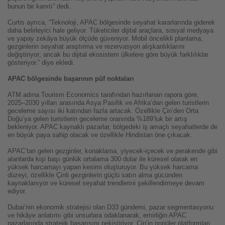
bunun bir kanıtı” dedi.
Curtis ayrıca, “Teknoloji, APAC bölgesinde seyahat kararlarında giderek
daha belirleyici hale geliyor. Tüketiciler dijital araçlara, sosyal medyaya
ve yapay zekâya büyük ölçüde güveniyor. Mobil öncelikli planlama,
gezginlerin seyahat araştırma ve rezervasyon alışkanlıklarını
değiştiriyor; ancak bu dijital ekosistem ülkelere göre büyük farklılıklar
gösteriyor.” diye ekledi.
APAC bölgesinde başarının püf noktaları
ATM adına Tourism Economics tarafından hazırlanan rapora göre,
2025–2030 yılları arasında Asya Pasifik ve Afrika’dan gelen turistlerin
geceleme sayısı iki katından fazla artacak. Özellikle Çin’den Orta
Doğu’ya gelen turistlerin geceleme oranında %189’luk bir artış
bekleniyor. APAC kaynaklı pazarlar, bölgedeki iş amaçlı seyahatlerde de
en büyük paya sahip olacak ve özellikle Hindistan öne çıkacak.
APAC’tan gelen gezginler, konaklama, yiyecek-içecek ve perakende gibi
alanlarda kişi başı günlük ortalama 300 dolar ile küresel olarak en
yüksek harcamayı yapan kesimi oluşturuyor. Bu yüksek harcama
düzeyi, özellikle Çinli gezginlerin güçlü satın alma gücünden
kaynaklanıyor ve küresel seyahat trendlerini şekillendirmeye devam
ediyor.
Dubai’nin ekonomik stratejisi olan D33 gündemi, pazar segmentasyonu
ve hikâye anlatımı gibi unsurlara odaklanarak, emirliğin APAC
pazarlarında stratejik başarısını pekiştiriyor. Çin’in popüler platformları