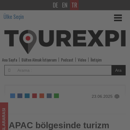
DE
EN
TR
APAC
Ülke Seçin
bölgesinde
turizm
harcamaları
2,5
Ana Sayfa
Bülten Almak İstiyorum
Podcast
Video
İletişim
trilyon
Ara
dolara
ulaşacak
23.06.2025
-
Tourexpi,
ULUSLARARASI
sizler
APAC bölgesinde turizm
APAC bölgesinde turizm harcamaları 2,5 trilyon dolara
ulaşacak