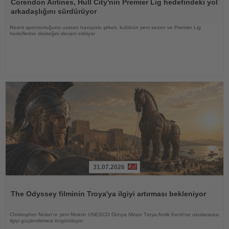
Oku
Corendon Airlines, Hull City'nin Premier Lig hedefindeki yol
arkadaşlığını sürdürüyor
Resmi sponsorluğunu uzatan havayolu şirketi, kulübün yeni sezon ve Premier Lig
hedeflerine desteğini devam ettiriyor
31.07.2026
Haberi
Oku
The Odyssey filminin Troya'ya ilgiyi artırması bekleniyor
Christopher Nolan'ın yeni filminin UNESCO Dünya Mirası Troya Antik Kenti'ne uluslararası
ilgiyi güçlendirmesi öngörülüyor