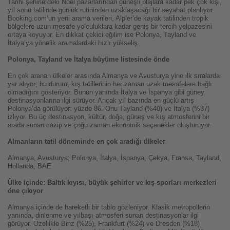
Tarihi şehirlerdeki Noel pazarlarından güneşli plajlara kadar pek çok kişi,
yıl sonu tatilinde günlük rutininden uzaklaşacağı bir seyahat planlıyor.
Booking.com’un yeni arama verileri, Alpler’de kayak tatilinden tropik
bölgelere uzun mesafe yolculuklara kadar geniş bir tercih yelpazesini
ortaya koyuyor. En dikkat çekici eğilim ise Polonya, Tayland ve
İtalya’ya yönelik aramalardaki hızlı yükseliş.
Polonya, Tayland ve İtalya büyüme listesinde önde
En çok aranan ülkeler arasında Almanya ve Avusturya yine ilk sıralarda
yer alıyor; bu durum, kış tatillerinin her zaman uzak mesafelere bağlı
olmadığını gösteriyor. Bunun yanında İtalya ve İspanya gibi güney
destinasyonlarına ilgi sürüyor. Ancak yıl bazında en güçlü artış
Polonya’da görülüyor: yüzde 86. Onu Tayland (%40) ve İtalya (%37)
izliyor. Bu üç destinasyon, kültür, doğa, güneş ve kış atmosferini bir
arada sunan cazip ve çoğu zaman ekonomik seçenekler oluşturuyor.
Almanların tatil döneminde en çok aradığı ülkeler
Almanya, Avusturya, Polonya, İtalya, İspanya, Çekya, Fransa, Tayland,
Hollanda, BAE
Ülke içinde: Baltık kıyısı, büyük şehirler ve kış sporları merkezleri
öne çıkıyor
Almanya içinde de hareketli bir tablo gözleniyor. Klasik metropollerin
yanında, dinlenme ve yılbaşı atmosferi sunan destinasyonlar ilgi
görüyor. Özellikle Binz (%25), Frankfurt (%24) ve Dresden (%18)