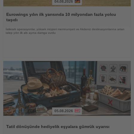
04.08.2026
Haberi
Oku
Eurowings yılın ilk yarısında 10 milyondan fazla yolcu
taşıdı
İstikrarlı operasyonlar, yüksek müşteri memnuniyeti ve Akdeniz destinasyonlarına artan
talep yılın ilk altı ayına damga vurdu
05.08.2026
Haberi
Oku
Tatil dönüşünde hediyelik eşyalara gümrük uyarısı