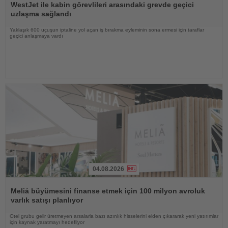
Oku
WestJet ile kabin görevlileri arasındaki grevde geçici
uzlaşma sağlandı
Yaklaşık 600 uçuşun iptaline yol açan iş bırakma eyleminin sona ermesi için taraflar
geçici anlaşmaya vardı
04.08.2026
Haberi
Oku
Meliá büyümesini finanse etmek için 100 milyon avroluk
varlık satışı planlıyor
Otel grubu gelir üretmeyen arsalarla bazı azınlık hisselerini elden çıkararak yeni yatırımlar
için kaynak yaratmayı hedefliyor