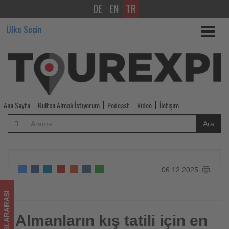
DE
EN
TR
Almanların
Ülke Seçin
kış
tatili
için
en
Ana Sayfa
Bülten Almak İstiyorum
Podcast
Video
İletişim
çok
Ara
ilgi
gösterdiği
06.12.2025
destinasyonlar
-
ULUSLARARASI
Tourexpi,
Almanların kış tatili için en
Almanların kış tatili için en çok ilgi gösterdiği destinasyonlar