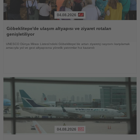
04.08.2026
Haberi
Oku
Göbeklitepe'de ulaşım altyapısı ve ziyaret rotaları
genişletiliyor
UNESCO Dünya Mirası Listesi'ndeki Göbeklitepe'de artan ziyaretçi sayısını karşılamak
amacıyla yol ve gezi altyapısına yönelik yatırımlar hız kazandı
04.08.2026
Haberi