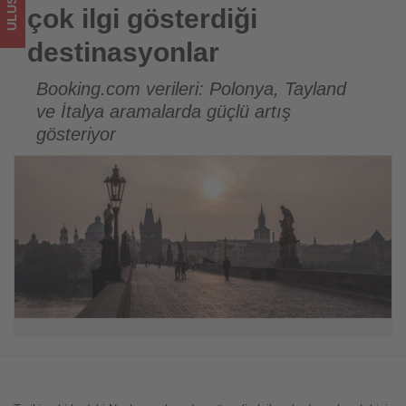
sizler
çok ilgi gösterdiği
için
destinasyonlar
turizmde
Booking.com verileri: Polonya, Tayland
ve İtalya aramalarda güçlü artış
olup
gösteriyor
bitenleri
takip
ediyor!