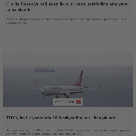
Oku
Çin ile Rusya'yı bağlayan ilk sınır ötesi teleferikte ana yapı
tamamlandı
Heihe ile Blagoveşçensk arasındaki yolculuk süresi teleferiğin hizmete girmesiyle 6 ila 8
dakikaya inecek
05.08.2026
Haberi
Oku
THY yılın ilk yarısında 18,9 milyar lira net kâr açıkladı
Satış gelirlerini yüzde 43 artıran Türk Hava Yolları, güçlü ciro büyümesine rağmen geçen
yılın aynı dönemine göre daha düşük net kâr elde etti