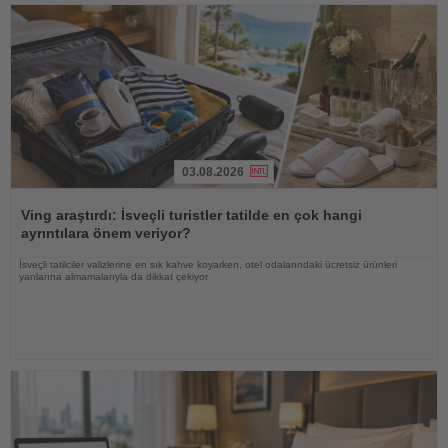
03.08.2026
Haberi
Oku
Ving araştırdı: İsveçli turistler tatilde en çok hangi
ayrıntılara önem veriyor?
İsveçli tatilciler valizlerine en sık kahve koyarken, otel odalarındaki ücretsiz ürünleri
yanlarına almamalarıyla da dikkat çekiyor