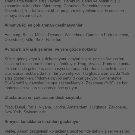
aramalarda belirgin artış kaydetti. Hamburg, Berlin ve Münih güçlü
konumlarını korurken Winterberg, Garmisch-Partenkirchen ve
Oberstdorf, kış tatilinde aktif bir program isteyenlerin gözde adresleri
olmaya devam ediyor.
Almanya içi en çok aranan destinasyonlar
Hamburg, Berlin, Münih, Dresden, Winterberg, Garmisch-Partenkirchen,
Oberstdorf, Köln, Binz, Frankfurt
Avrupa’nın klasik şehirleri ve yeni gözde noktalar
Kültür, güneş veya kış dekorasyonu arayan birçok gezgin Avrupa’nın
klasik şehirlerini tercih etmeyi sürdürüyor. Prag, Viyana, Paris ve Londra
hâlâ en önde gelen kış destinasyonları arasında. Bununla birlikte bazı
uluslararası noktalarda hızlı bir yükseliş var: Hurghada aramalarda %55
artış gösterirken, Polonya’dan iki şehir dikkat çekiyor. Swinemünde
(%46) sahil yürüyüşleri ve spa seçenekleriyle, Zakopane (%20) ise kar
manzaraları ve kış sporlarıyla öne çıkıyor.
Uluslararası en çok aranan destinasyonlar
Prag, Dubai, Paris, Viyana, Londra, Amsterdam, Hurghada, Zakopane,
New York, Swinemünde
Bireysel konaklama tercihleri güçleniyor
Veriler, Alman gezginlerin konaklama tercihlerinde daha kişisel ve esnek