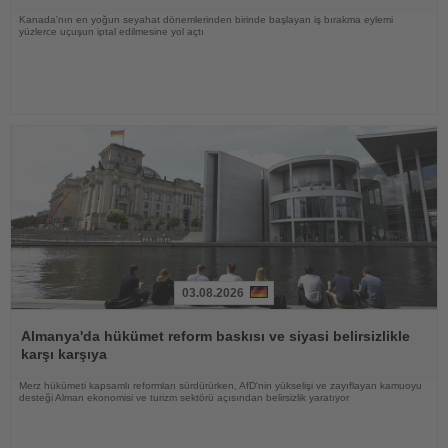
Kanada'nın en yoğun seyahat dönemlerinden birinde başlayan iş bırakma eylemi
yüzlerce uçuşun iptal edilmesine yol açtı
03.08.2026
Haberi
Oku
Almanya'da hükümet reform baskısı ve siyasi belirsizlikle
karşı karşıya
Merz hükümeti kapsamlı reformları sürdürürken, AfD'nin yükselişi ve zayıflayan kamuoyu
desteği Alman ekonomisi ve turizm sektörü açısından belirsizlik yaratıyor