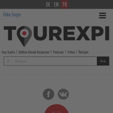
DE
EN
TR
AB,
Ülke Seçin
seyahat
kısıtlamalarının
kaldırılabileceği
ülkeler
Ana Sayfa
Bülten Almak İstiyorum
Podcast
Video
İletişim
listesini
Ara
güncelledi
-
Tourexpi,
sizler
için