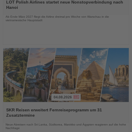
Sie
LOT Polish Airlines startet neue Nonstopverbindung nach
die
Hanoi
Nachrichten
Ab Ende März 2027 fliegt die Airline dreimal pro Woche von Warschau in die
vietnamesische Hauptstadt
04.08.2026
Lesen
Sie
SKR Reisen erweitert Fernreiseprogramm um 31
die
Zusatztermine
Nachrichten
Neue Abreisen nach Sri Lanka, Südkorea, Marokko und Ägypten reagieren auf die hohe
Nachfrage