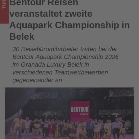
TÜRKEI
Bentour Reisen
Bentour Reisen veranstaltet zweite Aquapark Championship
im
in Belek
veranstaltet zweite
Tourismus
Aquapark Championship in
los
Belek
ist!
30 Reisebüromitarbeiter traten bei der
Bentour Aquapark Championship 2026
im Granada Luxury Belek in
verschiedenen Teamwettbewerben
gegeneinander an