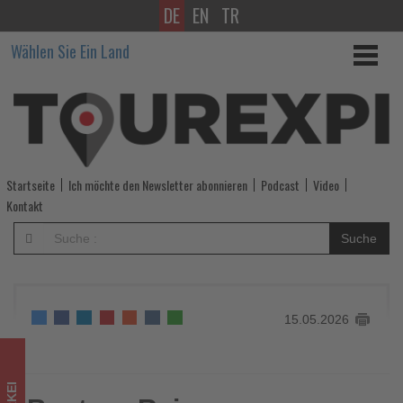
DE
EN
TR
Bentour
Wählen Sie Ein Land
Reisen
veranstaltet
zweite
Aquapark
Startseite
Ich möchte den Newsletter abonnieren
Podcast
Video
Championship
Kontakt
in
Suche
Belek
-
15.05.2026
Wissen,
was