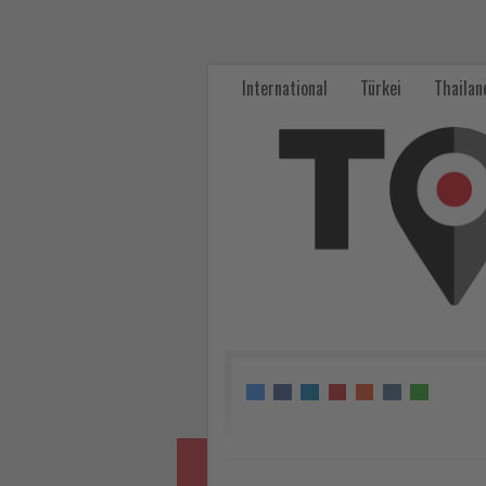
alltours
informiert
International
Türkei
Thailan
Reisebüros
über
die
türkische
Ägäis
-
Wissen,
was
im