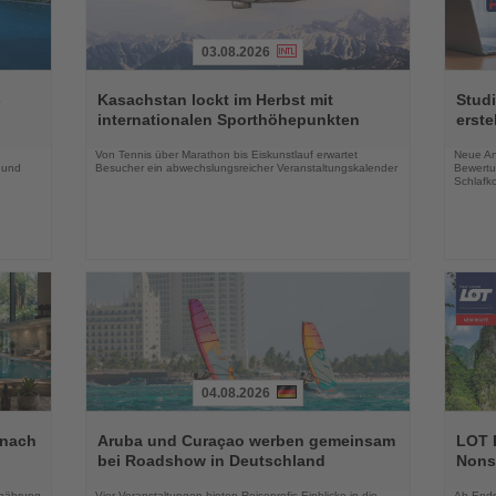
03.08.2026
Lesen
Lesen
Sie
Sie
-
Kasachstan lockt im Herbst mit
Studi
die
die
internationalen Sporthöhepunkten
erste
Nachrichten
Nachri
Von Tennis über Marathon bis Eiskunstlauf erwartet
Neue An
 und
Besucher ein abwechslungsreicher Veranstaltungskalender
Bewertu
Schlafko
04.08.2026
Lesen
Lesen
Sie
Sie
 nach
Aruba und Curaçao werben gemeinsam
LOT P
die
die
bei Roadshow in Deutschland
Nons
Nachrichten
Nachri
rnährung
Vier Veranstaltungen bieten Reiseprofis Einblicke in die
Ab Ende 