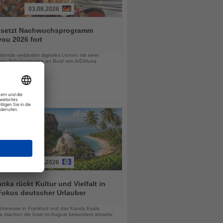
03.08.2026
 setzt Nachwuchsprogramm
ou 2026 fort
chten
dende verbinden digitales Lernen mit einer
igen Schulungsreise an Bord von AIDAluna
03.08.2026
anka rückt Kultur und Vielfalt in
Fokus deutscher Urlauber
chten
Interesse in Frankfurt und das Kandy Esala
a machen die Insel im August besonders attraktiv