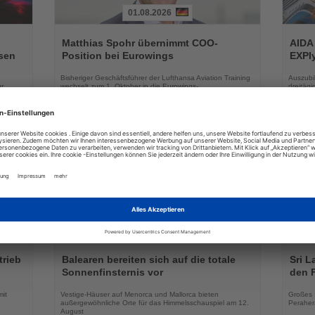
01.08.2026
Lesen
Lesen
Sie
Sie
Matthias Spohr übernimmt COO-
AIDA
die
die
sen
Position bei Eurowings
EXPIy
Nachrichten
Nachri
Bisheriger Geschäftsführer der Lufthansa Aviation Training
Auszubil
r
wechselt zum 1. Oktober in die Eurowings-
dreitäg
Geschäftsführung
03.08.2026
Lesen
Lesen
Sie
Sie
trieb
Balearen bereiten sich auf die totale
Sri L
die
die
Sonnenfinsternis vor
den 
Nachrichten
Nachri
mit
Vestige-Häuser auf Menorca und Mallorca bieten
Großes 
außergewöhnliche Orte für das Himmelsschauspiel am 12.
Peraher
August