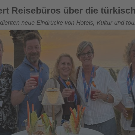
s über die türkische Ägäis
iert Reisebüros über die türkisc
edienten neue Eindrücke von Hotels, Kultur und tour