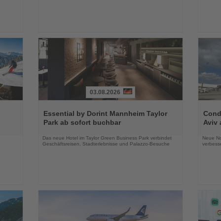
03.08.2026
Lesen
Lesen
Sie
Sie
Essential by Dorint Mannheim Taylor
Condo
die
die
Park ab sofort buchbar
Aviv 
Nachrichten
Nachri
Das neue Hotel im Taylor Green Business Park verbindet
Neue No
Geschäftsreisen, Stadterlebnisse und Palazzo-Besuche
verbess