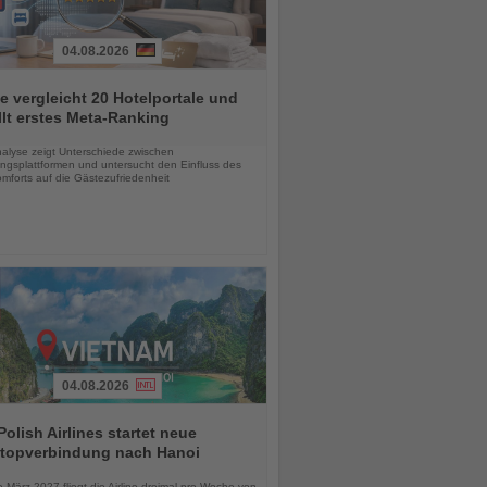
04.08.2026
e vergleicht 20 Hotelportale und
llt erstes Meta-Ranking
chten
alyse zeigt Unterschiede zwischen
ngsplattformen und untersucht den Einfluss des
mforts auf die Gästezufriedenheit
04.08.2026
olish Airlines startet neue
topverbindung nach Hanoi
chten
März 2027 fliegt die Airline dreimal pro Woche von