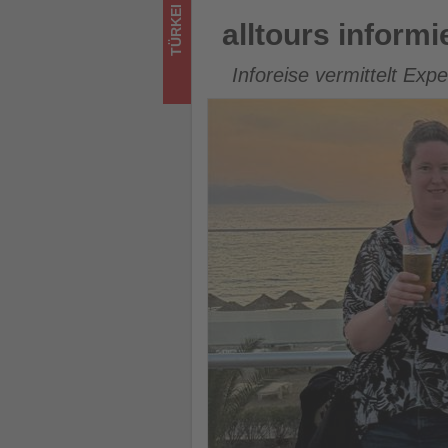
Tourismus
alltours informiert Reisebüro
TÜRKEI
alltours inform
los
Inforeise vermittelt Exp
ist!