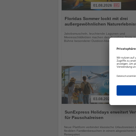
01.08.2026
Lesen
Sie
Floridas Sommer lockt mit drei
die
außergewöhnlichen Naturerlebnis
Nachrichten
Jakobsmuscheln, leuchtende Lagunen und
Meeresschildkröten machen den Sunshine State zu
Bühne besonderer Outdoor-Abenteuer
03.08.2026
Lesen
Sie
SunExpress Holidays erweitert Ver
die
für Pauschalreisen
Nachrichten
Neue Plattform verbindet klassische Urlaubsreisen 
flexiblen Familienbesuchen in einem abgesicherten
Reisepaket