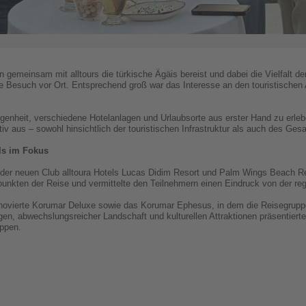
emeinsam mit alltours die türkische Ägäis bereist und dabei die Vielfalt der
te Besuch vor Ort. Entsprechend groß war das Interesse an den touristische
legenheit, verschiedene Hotelanlagen und Urlaubsorte aus erster Hand zu erle
itiv aus – sowohl hinsichtlich der touristischen Infrastruktur als auch des G
ls im Fokus
er neuen Club alltoura Hotels Lucas Didim Resort und Palm Wings Beach Re
punkten der Reise und vermittelte den Teilnehmern einen Eindruck von der re
ovierte Korumar Deluxe sowie das Korumar Ephesus, in dem die Reisegruppe 
, abwechslungsreicher Landschaft und kulturellen Attraktionen präsentierte s
uppen.