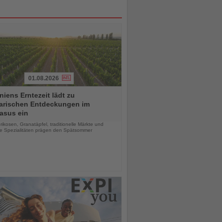
01.08.2026
iens Erntezeit lädt zu
narischen Entdeckungen im
asus ein
chten
rikosen, Granatäpfel, traditionelle Märkte und
le Spezialitäten prägen den Spätsommer