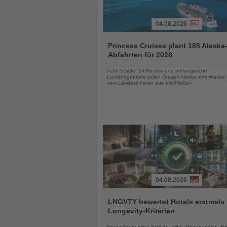
04.08.2026
Lesen
Sie
Princess Cruises plant 185 Alaska
die
Abfahrten für 2028
Nachrichten
Acht Schiffe, 14 Routen und umfangreiche
Landprogramme sollen Gästen Alaska vom Wasser
vom Landesinneren aus erschließen
04.08.2026
Lesen
Sie
LNGVTY bewertet Hotels erstmals
die
Longevity-Kriterien
Nachrichten
Neuer Score misst Schlafqualität, Regeneration, E