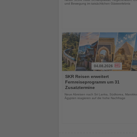
und Bewegung im tatsächlichen Gästeerlebnis
04.08.2026
Lesen
SKR Reisen erweitert
Sie
Fernreiseprogramm um 31
die
Zusatztermine
Nachrichten
Neue Abreisen nach Sri Lanka, Südkorea, Marokk
Ägypten reagieren auf die hohe Nachfrage