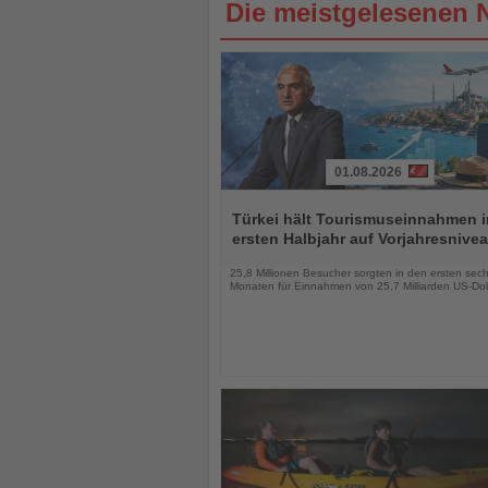
Die meistgelesenen 
01.08.2026
Lesen
Sie
Türkei hält Tourismuseinnahmen 
die
ersten Halbjahr auf Vorjahresnive
Nachrichten
25,8 Millionen Besucher sorgten in den ersten sec
Monaten für Einnahmen von 25,7 Milliarden US-Dol