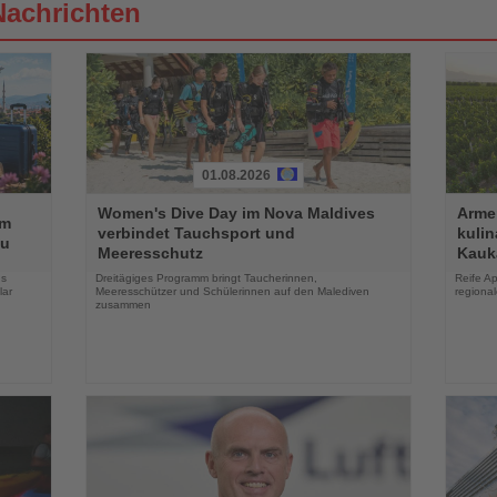
Nachrichten
01.08.2026
Lesen
Lesen
Women's Dive Day im Nova Maldives
Armen
Sie
Sie
im
verbindet Tauchsport und
kuli
die
die
au
Meeresschutz
Kauk
Nachrichten
Nachri
hs
Dreitägiges Programm bringt Taucherinnen,
Reife Ap
lar
Meeresschützer und Schülerinnen auf den Malediven
regiona
zusammen