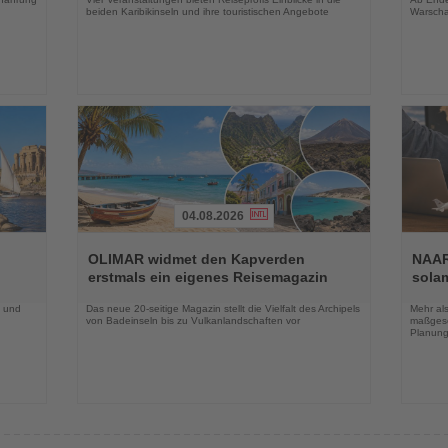
beiden Karibikinseln und ihre touristischen Angebote
Warscha
04.08.2026
Lesen
Lesen
Sie
Sie
OLIMAR widmet den Kapverden
NAAR
die
die
erstmals ein eigenes Reisemagazin
sola
Nachrichten
Nachri
o und
Das neue 20-seitige Magazin stellt die Vielfalt des Archipels
Mehr al
von Badeinseln bis zu Vulkanlandschaften vor
maßgesc
Planung