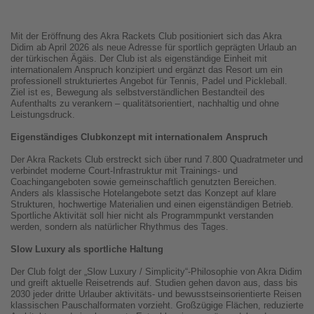
Mit der Eröffnung des Akra Rackets Club positioniert sich das Akra
Didim ab April 2026 als neue Adresse für sportlich geprägten Urlaub an
der türkischen Ägäis. Der Club ist als eigenständige Einheit mit
internationalem Anspruch konzipiert und ergänzt das Resort um ein
professionell strukturiertes Angebot für Tennis, Padel und Pickleball.
Ziel ist es, Bewegung als selbstverständlichen Bestandteil des
Aufenthalts zu verankern – qualitätsorientiert, nachhaltig und ohne
Leistungsdruck.
Eigenständiges Clubkonzept mit internationalem Anspruch
Der Akra Rackets Club erstreckt sich über rund 7.800 Quadratmeter und
verbindet moderne Court-Infrastruktur mit Trainings- und
Coachingangeboten sowie gemeinschaftlich genutzten Bereichen.
Anders als klassische Hotelangebote setzt das Konzept auf klare
Strukturen, hochwertige Materialien und einen eigenständigen Betrieb.
Sportliche Aktivität soll hier nicht als Programmpunkt verstanden
werden, sondern als natürlicher Rhythmus des Tages.
Slow Luxury als sportliche Haltung
Der Club folgt der „Slow Luxury / Simplicity“-Philosophie von Akra Didim
und greift aktuelle Reisetrends auf. Studien gehen davon aus, dass bis
2030 jeder dritte Urlauber aktivitäts- und bewusstseinsorientierte Reisen
klassischen Pauschalformaten vorzieht. Großzügige Flächen, reduzierte