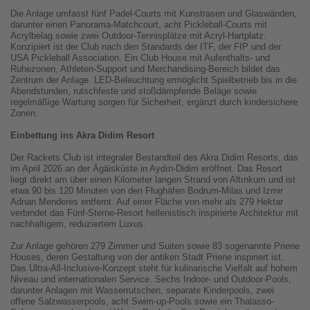
Die Anlage umfasst fünf Padel-Courts mit Kunstrasen und Glaswänden,
darunter einen Panorama-Matchcourt, acht Pickleball-Courts mit
Acrylbelag sowie zwei Outdoor-Tennisplätze mit Acryl-Hartplatz.
Konzipiert ist der Club nach den Standards der ITF, der FIP und der
USA Pickleball Association. Ein Club House mit Aufenthalts- und
Ruhezonen, Athleten-Support und Merchandising-Bereich bildet das
Zentrum der Anlage. LED-Beleuchtung ermöglicht Spielbetrieb bis in die
Abendstunden, rutschfeste und stoßdämpfende Beläge sowie
regelmäßige Wartung sorgen für Sicherheit, ergänzt durch kindersichere
Zonen.
Einbettung ins Akra Didim Resort
Der Rackets Club ist integraler Bestandteil des Akra Didim Resorts, das
im April 2026 an der Ägäisküste in Aydın-Didim eröffnet. Das Resort
liegt direkt am über einen Kilometer langen Strand von Altınkum und ist
etwa 90 bis 120 Minuten von den Flughäfen Bodrum-Milas und Izmir
Adnan Menderes entfernt. Auf einer Fläche von mehr als 279 Hektar
verbindet das Fünf-Sterne-Resort hellenistisch inspirierte Architektur mit
nachhaltigem, reduziertem Luxus.
Zur Anlage gehören 279 Zimmer und Suiten sowie 83 sogenannte Priene
Houses, deren Gestaltung von der antiken Stadt Priene inspiriert ist.
Das Ultra-All-Inclusive-Konzept steht für kulinarische Vielfalt auf hohem
Niveau und internationalen Service. Sechs Indoor- und Outdoor-Pools,
darunter Anlagen mit Wasserrutschen, separate Kinderpools, zwei
offene Salzwasserpools, acht Swim-up-Pools sowie ein Thalasso-