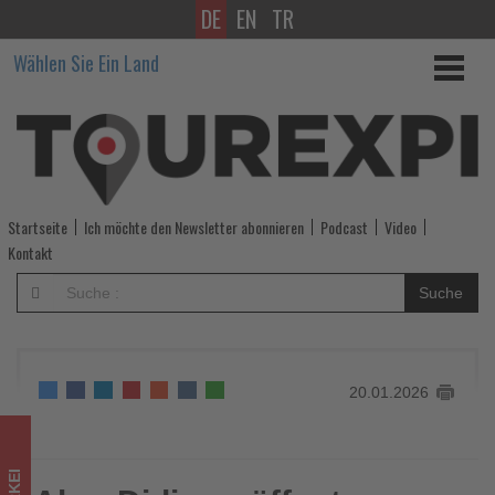
DE
EN
TR
Akra
Wählen Sie Ein Land
Didim
eröffnet
internationalen
Rackets
Startseite
Ich möchte den Newsletter abonnieren
Podcast
Video
Club
Kontakt
an
Suche
der
Ägäis
20.01.2026
-
Wissen,