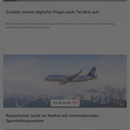
Lesen
Sie
Condor nimmt tägliche Flüge nach Tel Aviv auf
die
Nachrichten
Neue Nonstop-Verbindung stärkt das Streckennetz und verbessert die Anbindung
zwischen Deutschland und Israel
03.08.2026
Lesen
Sie
Kasachstan lockt im Herbst mit internationalen
die
Sporthöhepunkten
Nachrichten
Von Tennis über Marathon bis Eiskunstlauf erwartet Besucher ein abwechslungsreicher