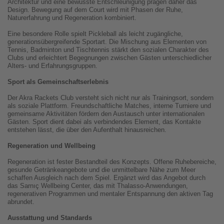
Architektur und eine bewusste Entschleunigung prägen daher das
Design. Bewegung auf dem Court wird mit Phasen der Ruhe,
Naturerfahrung und Regeneration kombiniert.
Eine besondere Rolle spielt Pickleball als leicht zugängliche,
generationsübergreifende Sportart. Die Mischung aus Elementen von
Tennis, Badminton und Tischtennis stärkt den sozialen Charakter des
Clubs und erleichtert Begegnungen zwischen Gästen unterschiedlicher
Alters- und Erfahrungsgruppen.
Sport als Gemeinschaftserlebnis
Der Akra Rackets Club versteht sich nicht nur als Trainingsort, sondern
als soziale Plattform. Freundschaftliche Matches, interne Turniere und
gemeinsame Aktivitäten fördern den Austausch unter internationalen
Gästen. Sport dient dabei als verbindendes Element, das Kontakte
entstehen lässt, die über den Aufenthalt hinausreichen.
Regeneration und Wellbeing
Regeneration ist fester Bestandteil des Konzepts. Offene Ruhebereiche,
gesunde Getränkeangebote und die unmittelbare Nähe zum Meer
schaffen Ausgleich nach dem Spiel. Ergänzt wird das Angebot durch
das Sarnıç Wellbeing Center, das mit Thalasso-Anwendungen,
regenerativen Programmen und mentaler Entspannung den aktiven Tag
abrundet.
Ausstattung und Standards