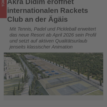
TÜRKEI
Akra Didim eröffnet
Akra Didim eröffnet internationalen Rackets Club an der
was
Ägäis
internationalen Rackets
im
Club an der Ägäis
Tourismus
Mit Tennis, Padel und Pickleball erweitert
los
das neue Resort ab April 2026 sein Profil
ist!
und setzt auf aktiven Qualitätsurlaub
jenseits klassischer Animation