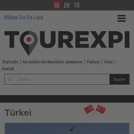
DE
EN
TR
Wissen,
Wählen Sie Ein Land
was
im
Tourismus
los
Startseite
Ich möchte den Newsletter abonnieren
Podcast
Video
ist!
Kontakt
-
Suche
Wissen,
was
Türkei
im
Tourismus
Le
Si