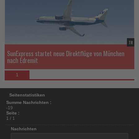
di
los
Na
ist!
TR
SunExpress startet neue Direktflüge von München
nach Edremit
1
Seitenstatistiken
Summe Nachrichten :
-19
Seite :
1 / 1
Nachrichten