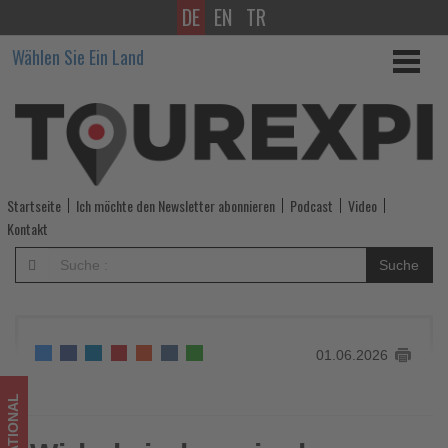
DE
EN
TR
Wirbelwindweg
Wählen Sie Ein Land
in
der
Wildschönau
-
Startseite
Ich möchte den Newsletter abonnieren
Podcast
Video
Wissen,
Kontakt
was
Suche
im
Tourismus
01.06.2026
los
ist!