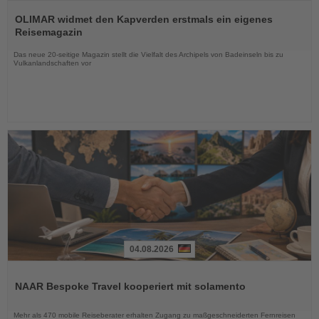
Lesen
Sie
OLIMAR widmet den Kapverden erstmals ein eigenes
die
Reisemagazin
Nachrichten
Das neue 20-seitige Magazin stellt die Vielfalt des Archipels von Badeinseln bis zu
Vulkanlandschaften vor
04.08.2026
Lesen
Sie
NAAR Bespoke Travel kooperiert mit solamento
die
Nachrichten
Mehr als 470 mobile Reiseberater erhalten Zugang zu maßgeschneiderten Fernreisen