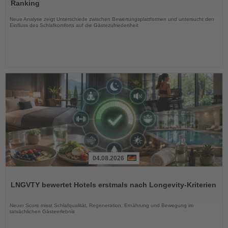
die
Ranking
Nachrichten
Neue Analyse zeigt Unterschiede zwischen Bewertungsplattformen und untersucht den
Einfluss des Schlafkomforts auf die Gästezufriedenheit
04.08.2026
Lesen
Sie
LNGVTY bewertet Hotels erstmals nach Longevity-Kriterien
die
Nachrichten
Neuer Score misst Schlafqualität, Regeneration, Ernährung und Bewegung im
tatsächlichen Gästeerlebnis