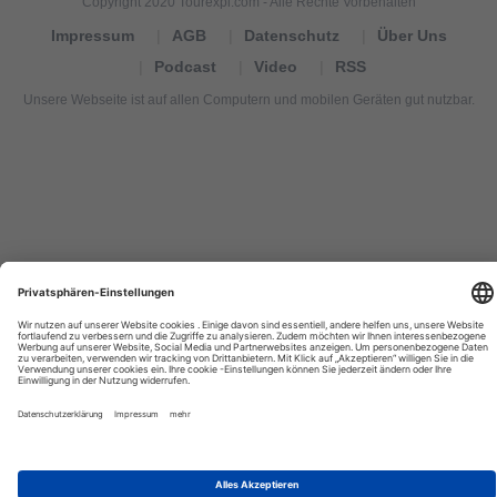
Copyright 2020 Tourexpi.com - Alle Rechte Vorbehalten
Impressum
AGB
Datenschutz
Über Uns
Podcast
Video
RSS
Unsere Webseite ist auf allen Computern und mobilen Geräten gut nutzbar.
Tourexpi,
turizm
haberleri,
Reisebüros,
tourism
news,
noticias
de
turismo,
Tourismus
Nachrichten,
новости
туризма,
travel
tourism
news,
international