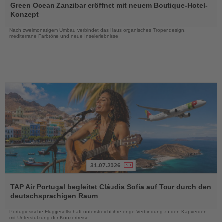
Sie
Green Ocean Zanzibar eröffnet mit neuem Boutique-Hotel-
die
Konzept
Nachrichten
Nach zweimonatigem Umbau verbindet das Haus organisches Tropendesign,
mediterrane Farbtöne und neue Inselerlebnisse
31.07.2026
Lesen
Sie
TAP Air Portugal begleitet Cláudia Sofia auf Tour durch den
die
deutschsprachigen Raum
Nachrichten
Portugiesische Fluggesellschaft unterstreicht ihre enge Verbindung zu den Kapverden
mit Unterstützung der Konzertreise