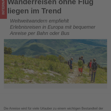
INTERNATIONAL
Wanderreisen ohne Flug
Wanderreisen ohne Flug liegen im Trend
los
liegen im Trend
ist!
Weltweitwandern empfiehlt
Erlebnisreisen in Europa mit bequemer
Anreise per Bahn oder Bus
Die Anreise wird für viele Urlauber zu einem wichtigen Bestandteil der