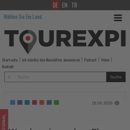
DE
EN
TR
Wanderreisen
Wählen Sie Ein Land
ohne
Flug
liegen
im
Startseite
Ich möchte den Newsletter abonnieren
Podcast
Video
Trend
Kontakt
-
Suche
Wissen,
was
18.06.2026
im
Tourismus