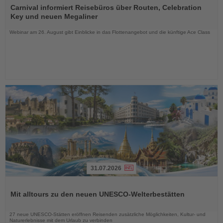
Sie
Carnival informiert Reisebüros über Routen, Celebration
die
Key und neuen Megaliner
Nachrichten
Webinar am 26. August gibt Einblicke in das Flottenangebot und die künftige Ace Class
31.07.2026
Lesen
Sie
Mit alltours zu den neuen UNESCO-Welterbestätten
die
Nachrichten
27 neue UNESCO-Stätten eröffnen Reisenden zusätzliche Möglichkeiten, Kultur- und
Naturerlebnisse mit dem Urlaub zu verbinden