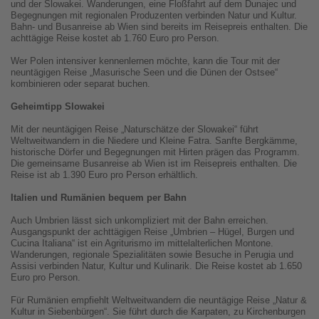
und der Slowakei. Wanderungen, eine Floßfahrt auf dem Dunajec und
Begegnungen mit regionalen Produzenten verbinden Natur und Kultur.
Bahn- und Busanreise ab Wien sind bereits im Reisepreis enthalten. Die
achttägige Reise kostet ab 1.760 Euro pro Person.
Wer Polen intensiver kennenlernen möchte, kann die Tour mit der
neuntägigen Reise „Masurische Seen und die Dünen der Ostsee“
kombinieren oder separat buchen.
Geheimtipp Slowakei
Mit der neuntägigen Reise „Naturschätze der Slowakei“ führt
Weltweitwandern in die Niedere und Kleine Fatra. Sanfte Bergkämme,
historische Dörfer und Begegnungen mit Hirten prägen das Programm.
Die gemeinsame Busanreise ab Wien ist im Reisepreis enthalten. Die
Reise ist ab 1.390 Euro pro Person erhältlich.
Italien und Rumänien bequem per Bahn
Auch Umbrien lässt sich unkompliziert mit der Bahn erreichen.
Ausgangspunkt der achttägigen Reise „Umbrien – Hügel, Burgen und
Cucina Italiana“ ist ein Agriturismo im mittelalterlichen Montone.
Wanderungen, regionale Spezialitäten sowie Besuche in Perugia und
Assisi verbinden Natur, Kultur und Kulinarik. Die Reise kostet ab 1.650
Euro pro Person.
Für Rumänien empfiehlt Weltweitwandern die neuntägige Reise „Natur &
Kultur in Siebenbürgen“. Sie führt durch die Karpaten, zu Kirchenburgen