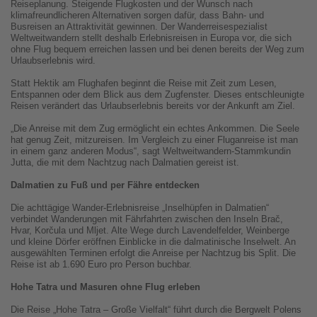
Reiseplanung. Steigende Flugkosten und der Wunsch nach
klimafreundlicheren Alternativen sorgen dafür, dass Bahn- und
Busreisen an Attraktivität gewinnen. Der Wanderreisespezialist
Weltweitwandern stellt deshalb Erlebnisreisen in Europa vor, die sich
ohne Flug bequem erreichen lassen und bei denen bereits der Weg zum
Urlaubserlebnis wird.
Statt Hektik am Flughafen beginnt die Reise mit Zeit zum Lesen,
Entspannen oder dem Blick aus dem Zugfenster. Dieses entschleunigte
Reisen verändert das Urlaubserlebnis bereits vor der Ankunft am Ziel.
„Die Anreise mit dem Zug ermöglicht ein echtes Ankommen. Die Seele
hat genug Zeit, mitzureisen. Im Vergleich zu einer Fluganreise ist man
in einem ganz anderen Modus“, sagt Weltweitwandern-Stammkundin
Jutta, die mit dem Nachtzug nach Dalmatien gereist ist.
Dalmatien zu Fuß und per Fähre entdecken
Die achttägige Wander-Erlebnisreise „Inselhüpfen in Dalmatien“
verbindet Wanderungen mit Fährfahrten zwischen den Inseln Brač,
Hvar, Korčula und Mljet. Alte Wege durch Lavendelfelder, Weinberge
und kleine Dörfer eröffnen Einblicke in die dalmatinische Inselwelt. An
ausgewählten Terminen erfolgt die Anreise per Nachtzug bis Split. Die
Reise ist ab 1.690 Euro pro Person buchbar.
Hohe Tatra und Masuren ohne Flug erleben
Die Reise „Hohe Tatra – Große Vielfalt“ führt durch die Bergwelt Polens