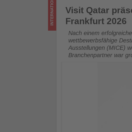
INTERNATIONAL
-
Visit Qatar präsentierte sta
Visit Qatar prä
Wissen,
Frankfurt 2026
was
Nach einem erfolgreichen
im
wettbewerbsfähige Desti
Ausstellungen (MICE) wei
Tourismus
Branchenpartner war gr
los
ist!