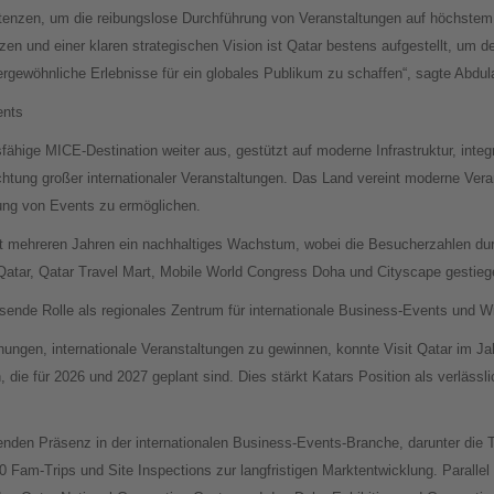
tenzen, um die reibungslose Durchführung von Veranstaltungen auf höchstem N
enzen und einer klaren strategischen Vision ist Qatar bestens aufgestellt, um
rgewöhnliche Erlebnisse für ein globales Publikum zu schaffen“, sagte Abdula
ents
fähige MICE-Destination weiter aus, gestützt auf moderne Infrastruktur, integ
chtung großer internationaler Veranstaltungen. Das Land vereint moderne Veran
ung von Events zu ermöglichen.
it mehreren Jahren ein nachhaltiges Wachstum, wobei die Besucherzahlen d
 Qatar, Qatar Travel Mart, Mobile World Congress Doha und Cityscape gestieg
sende Rolle als regionales Zentrum für internationale Business-Events und 
ngen, internationale Veranstaltungen zu gewinnen, konnte Visit Qatar im Jah
die für 2026 und 2027 geplant sind. Dies stärkt Katars Position als verlässli
enden Präsenz in der internationalen Business-Events-Branche, darunter die
 Fam-Trips und Site Inspections zur langfristigen Marktentwicklung. Parallel 