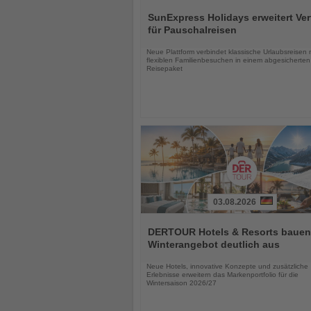
Lesen
Sie
SunExpress Holidays erweitert Ver
die
für Pauschalreisen
Nachrichten
Neue Plattform verbindet klassische Urlaubsreisen 
flexiblen Familienbesuchen in einem abgesicherten
Reisepaket
03.08.2026
Lesen
Sie
DERTOUR Hotels & Resorts bauen
die
Winterangebot deutlich aus
Nachrichten
Neue Hotels, innovative Konzepte und zusätzliche
Erlebnisse erweitern das Markenportfolio für die
Wintersaison 2026/27