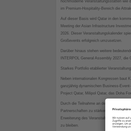
hochmoderne Veranstaltungsstätten wie d
im Premium-Hospitality-Bereich die Attrakt
Auf dieser Basis wird Qatar in den komm
Meeting der Asian Infrastructure Invest
2026. Dieser Veranstaltungskalender spie
Großevents erfolgreich umzusetzen.
Darüber hinaus stehen weitere bedeutend
INTERPOL General Assembly 2027, die Qat
Starkes Portfolio etablierter Veranstaltun
Neben internationalen Kongressen baut Ka
ganzjährig dynamischen Business-Event-
Project Qatar, Milipol Qatar, das Doha 
Durch die Teilnahme an der IMEX Frankfur
Partnerschaften zu stärken und seine Posi
Erweiterung des Veranstaltungsportfolios
zu bleiben.