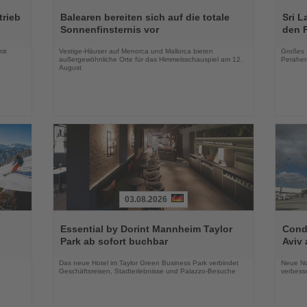
Lesen
Lesen
Sie
Sie
trieb
Balearen bereiten sich auf die totale
Sri L
die
die
Sonnenfinsternis vor
den 
Nachrichten
Nachri
mit
Vestige-Häuser auf Menorca und Mallorca bieten
Großes 
außergewöhnliche Orte für das Himmelsschauspiel am 12.
Peraher
August
03.08.2026
Lesen
Lesen
Sie
Sie
Essential by Dorint Mannheim Taylor
Condo
die
die
Park ab sofort buchbar
Aviv 
Nachrichten
Nachri
Das neue Hotel im Taylor Green Business Park verbindet
Neue No
Geschäftsreisen, Stadterlebnisse und Palazzo-Besuche
verbess