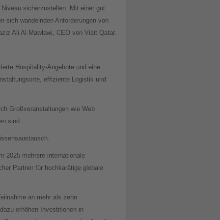
iveau sicherzustellen. Mit einer gut
 den sich wandelnden Anforderungen von
ziz Ali Al-Mawlawi, CEO von Visit Qatar.
rierte Hospitality-Angebote und eine
staltungsorte, effiziente Logistik und
urch Großveranstaltungen wie Web
en sind.
Wissensaustausch.
r 2025 mehrere internationale
cher Partner für hochkarätige globale
 Teilnahme an mehr als zehn
dazu erhöhen Investitionen in