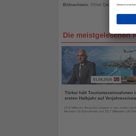
Bildnachweis
: ©Visit Qatar
Die meistgelesenen 
01.08.2026
Lesen
Sie
Türkei hält Tourismuseinnahmen 
die
ersten Halbjahr auf Vorjahresnive
Nachrichten
25,8 Millionen Besucher sorgten in den ersten sec
Monaten für Einnahmen von 25,7 Milliarden US-Dol