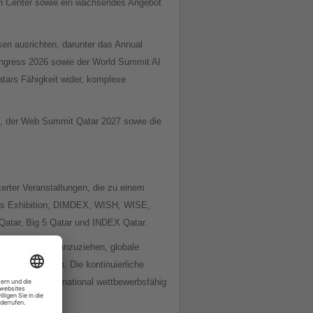
on Center sowie ein wachsendes Angebot
en ausrichten, darunter das Annual
Congress 2026 sowie der World Summit AI
atars Fähigkeit wider, komplexe
7, der Web Summit Qatar 2027 sowie die
erter Veranstaltungen, die zu einem
hes Exhibition, DIMDEX, WISH, WISE,
Qatar, Big 5 Qatar und INDEX Qatar.
usiness-Events anzuziehen, globale
zen zu festigen. Die kontinuierliche
 Anspruch, international wettbewerbsfähig