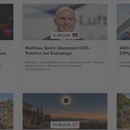
01.08.2026
Lesen
Lesen
Sie
Sie
Matthias Spohr übernimmt COO-
AIDA
die
die
sen
Position bei Eurowings
EXPIy
Nachrichten
Nachri
Bisheriger Geschäftsführer der Lufthansa Aviation Training
Auszubil
r
wechselt zum 1. Oktober in die Eurowings-
dreitäg
Geschäftsführung
03.08.2026