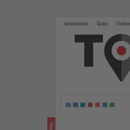
Visit
Qatar
International
Türkei
Thailan
präsentierte
starkes
MICE-
Angebot
auf
der
IMEX
Frankfurt
2026