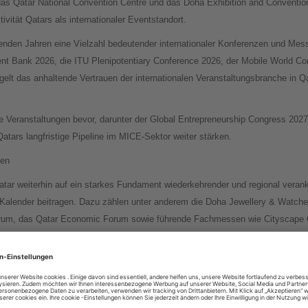
as Qatar National Convention Centre und das Doha Exhibition and Conventi
ivität Qatars als internationaler Eventstandort.
enden Jahren eine Vielzahl bedeutender internationaler Konferenzen und Mess
ment Bank 2026, die ITU Plenipotentiary Conference 2026, der Mobile World 
gelt das anhaltende Vertrauen der internationalen Veranstaltungsbranche in Q
e Veranstaltungen bevor, darunter der Global Entrepreneurship Congress 202
ars langfristige Pipeline im MICE-Sektor weiter stärken.
gen
tar weiterhin auf ein starkes Fundament wiederkehrender und regional verank
Kalender beitragen. Dazu zählen unter anderem die Doha Jewellery & Watc
Forum, das Qatar Economic Forum sowie führende Fachmessen wie Cityscape 
t hat Visit Qatar seine Bemühungen weiter vorangetrieben, internationale B
tion als vertrauenswürdige Destination für Meetings, Incentives und Konferen
 unterstreicht das langfristige Engagement Katars in diesem Sektor sowie den