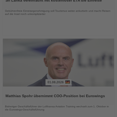
Sri Lanka vereinfacht mit kostenloser ETA die Einreise
die
Nachrichten
Gebührenfreie Einreisegenehmigung soll Tourismus weiter ankurbeln und macht Reisen
auf die Insel noch unkomplizierter
01.08.2026
Lesen
Sie
Matthias Spohr übernimmt COO-Position bei Eurowings
die
Nachrichten
Bisheriger Geschäftsführer der Lufthansa Aviation Training wechselt zum 1. Oktober in
die Eurowings-Geschäftsführung