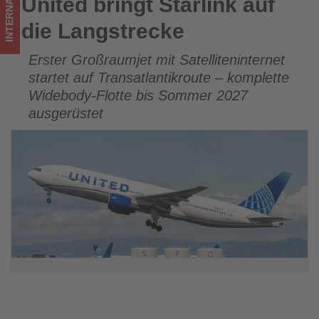
INTERNATIONAL
United bringt Starlink auf
United bringt Starlink auf die Langstrecke
los
die Langstrecke
ist!
Erster Großraumjet mit Satelliteninternet
startet auf Transatlantikroute – komplette
Widebody-Flotte bis Sommer 2027
ausgerüstet