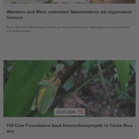
Lesen
Sie
Wandern und Wein verbinden Naturerlebnis mit regionalem
die
Genuss
Nachrichten
Neue Hike-and-Wine-Reisen führen im Herbst in bekannte Weinregionen Deutschlands
und Südeuropas
30.07.2026
Lesen
Sie
TUI Care Foundation baut Artenschutzprojekt in Costa Rica
die
aus
Nachrichten