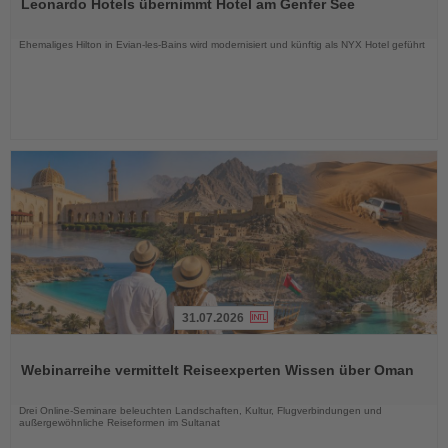
Leonardo Hotels übernimmt Hotel am Genfer See
die
Nachrichten
Ehemaliges Hilton in Evian-les-Bains wird modernisiert und künftig als NYX Hotel geführt
31.07.2026
Lesen
Sie
Webinarreihe vermittelt Reiseexperten Wissen über Oman
die
Nachrichten
Drei Online-Seminare beleuchten Landschaften, Kultur, Flugverbindungen und
außergewöhnliche Reiseformen im Sultanat