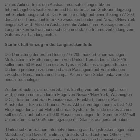
United Airlines treibt den Ausbau ihres satellitengestützten
Internetangebots weiter voran und hat erstmals ein Großraumflugzeug
mit Starlink ausgestattet. Die Premiere erfolgt auf einer Boeing 777-200,
die auf der Transatlantikstrecke zwischen London und Newark/New York
eingesetzt wird. Mit dem Ausbau will die Airline ihren Passagieren auf
Langstrecken weltweit eine schnelle und stabile Internetverbindung vom
Gate bis zur Landung bieten.
Starlink hält Einzug in die Langstreckenflotte
Die Umrüstung der ersten Boeing 777-200 markiert einen wichtigen
Meilenstein im Flottenprogramm von United. Bereits bis Ende 2026
sollen rund 60 Maschinen dieses Typs mit Starlink ausgestattet sein.
Dadurch profitieren zunehmend auch Passagiere auf Verbindungen
zwischen Nordamerika und Europa, Asien sowie Südamerika von der
neuen Technologie.
Zu den Strecken, auf denen Starlink künftig verstärkt verfügbar sein
wird, gehören unter anderem Flüge von Newark/New York, Washington
D.C., Houston und San Francisco nach Frankfurt, London, Paris,
Amsterdam, Tokio und Buenos Aires. Aktuell verfügen bereits fast 400
Flugzeuge der United-Flotte über das System. Bis Ende dieses Jahres
soll die Zahl auf nahezu 1.000 Maschinen steigen. Im Sommer 2027 will
United sämtliche Großraumflugzeuge mit Starlink ausgerüstet haben.
„United setzt in Sachen Internetverbindung auf Langstreckenflügen neue
Maßstäbe“, so David Kinzelman, Uniteds Chief Customer Officer. „Mit
Starlink präsentieren wir unseren Fluggästen einen hochwertigen