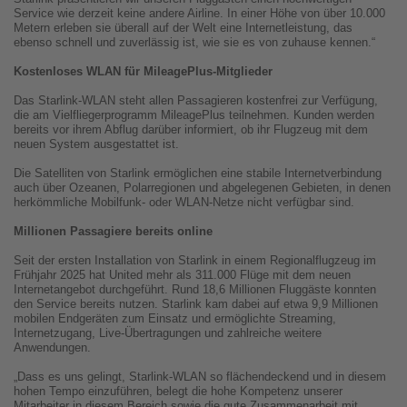
Service wie derzeit keine andere Airline. In einer Höhe von über 10.000
Metern erleben sie überall auf der Welt eine Internetleistung, das
ebenso schnell und zuverlässig ist, wie sie es von zuhause kennen.“
Kostenloses WLAN für MileagePlus-Mitglieder
Das Starlink-WLAN steht allen Passagieren kostenfrei zur Verfügung,
die am Vielfliegerprogramm MileagePlus teilnehmen. Kunden werden
bereits vor ihrem Abflug darüber informiert, ob ihr Flugzeug mit dem
neuen System ausgestattet ist.
Die Satelliten von Starlink ermöglichen eine stabile Internetverbindung
auch über Ozeanen, Polarregionen und abgelegenen Gebieten, in denen
herkömmliche Mobilfunk- oder WLAN-Netze nicht verfügbar sind.
Millionen Passagiere bereits online
Seit der ersten Installation von Starlink in einem Regionalflugzeug im
Frühjahr 2025 hat United mehr als 311.000 Flüge mit dem neuen
Internetangebot durchgeführt. Rund 18,6 Millionen Fluggäste konnten
den Service bereits nutzen. Starlink kam dabei auf etwa 9,9 Millionen
mobilen Endgeräten zum Einsatz und ermöglichte Streaming,
Internetzugang, Live-Übertragungen und zahlreiche weitere
Anwendungen.
„Dass es uns gelingt, Starlink-WLAN so flächendeckend und in diesem
hohen Tempo einzuführen, belegt die hohe Kompetenz unserer
Mitarbeiter in diesem Bereich sowie die gute Zusammenarbeit mit