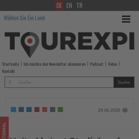
DE
EN
TR
United
Wählen Sie Ein Land
bringt
Starlink
auf
die
Startseite
Ich möchte den Newsletter abonnieren
Podcast
Video
Langstrecke
Kontakt
-
Suche
Wissen,
was
29.06.2026
im
Tourismus