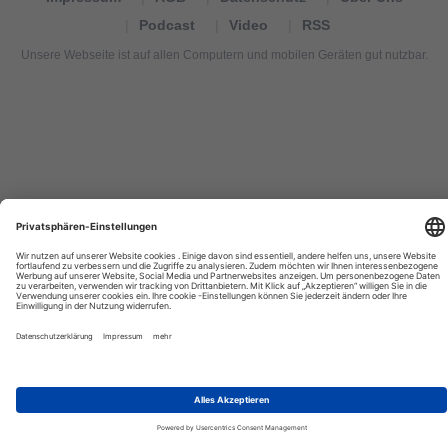
Podcast
Video
RSS
Unsere Webseite ist auf allen Computern und mobilen Geräten gut nutzbar.
Tourexpi,
turizm
haberleri,
Reisebüros,
tourism
news,
noticias
de
turismo,
Tourismus
Nachrichten,
новости
туризма,
travel
tourism
news,
international
tourism
news,