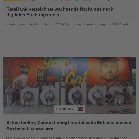
Lesen
Sie
RateHawk verzeichnet wachsende Nachfrage nach
die
digitalen Buchungstools
Nachrichten
Jeder dritte regelmäßig buchende DACH-Partner nutzt bereits die App der B2B-Plattform
04.08.2026
Lesen
Sie
Schmetterling Connect bringt touristische Entscheider zum
die
Austausch zusammen
Nachrichten
Exklusives Networking-Format verbindet Branchenwissen, persönliche Begegnungen