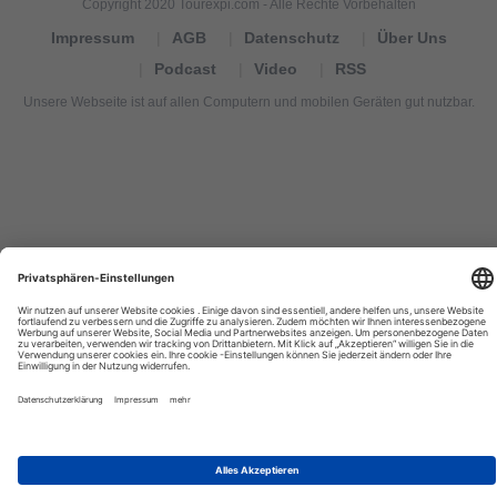
Copyright 2020 Tourexpi.com - Alle Rechte Vorbehalten
Impressum
AGB
Datenschutz
Über Uns
Podcast
Video
RSS
Unsere Webseite ist auf allen Computern und mobilen Geräten gut nutzbar.
Tourexpi,
turizm
haberleri,
Reisebüros,
tourism
news,
noticias
de
turismo,
Tourismus
Nachrichten,
новости
туризма,
travel
tourism
news,
international