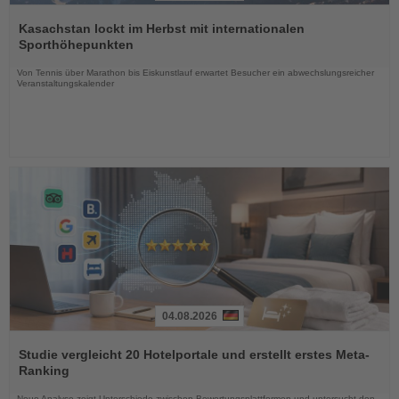
Lesen
Sie
Kasachstan lockt im Herbst mit internationalen
die
Sporthöhepunkten
Nachrichten
Von Tennis über Marathon bis Eiskunstlauf erwartet Besucher ein abwechslungsreicher
Veranstaltungskalender
04.08.2026
Lesen
Sie
Studie vergleicht 20 Hotelportale und erstellt erstes Meta-
die
Ranking
Nachrichten
Neue Analyse zeigt Unterschiede zwischen Bewertungsplattformen und untersucht den