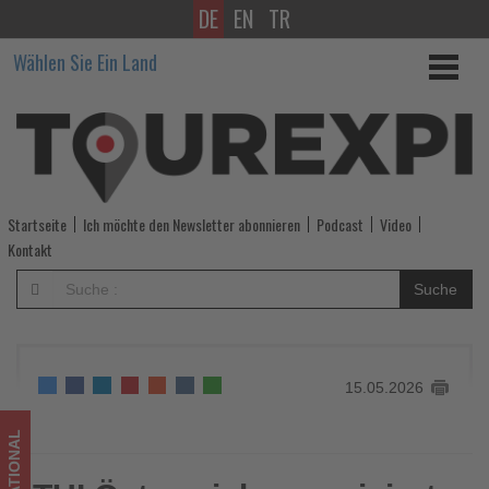
DE
EN
TR
TUI
Wählen Sie Ein Land
Österreich
organisiert
Advanced-
Tour
Startseite
Ich möchte den Newsletter abonnieren
Podcast
Video
für
Kontakt
Reiseprofis
Suche
nach
Malta
15.05.2026
-
Wissen,