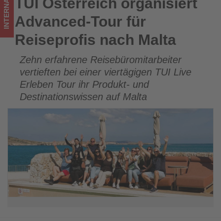
INTERNATIONAL
TUI Österreich organisiert
TUI Österreich organisiert Advanced-Tour für Reiseprofis
was
nach Malta
Advanced-Tour für
im
Reiseprofis nach Malta
Tourismus
Zehn erfahrene Reisebüromitarbeiter
los
vertieften bei einer viertägigen TUI Live
ist!
Erleben Tour ihr Produkt- und
Destinationswissen auf Malta