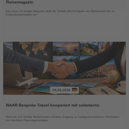
die
Reisemagazin
Nachrichten
Das neue 20-seitige Magazin stellt die Vielfalt des Archipels von Badeinseln bis zu
Vulkanlandschaften vor
04.08.2026
Lesen
Sie
NAAR Bespoke Travel kooperiert mit solamento
die
Nachrichten
Mehr als 470 mobile Reiseberater erhalten Zugang zu maßgeschneiderten Fernreisen
und flexiblen Planungsmodellen