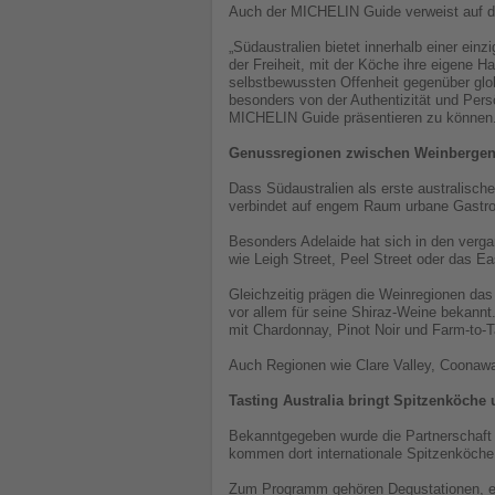
Auch der MICHELIN Guide verweist auf di
„Südaustralien bietet innerhalb einer einz
der Freiheit, mit der Köche ihre eigene 
selbstbewussten Offenheit gegenüber glo
besonders von der Authentizität und Pers
MICHELIN Guide präsentieren zu können.
Genussregionen zwischen Weinbergen
Dass Südaustralien als erste australische
verbindet auf engem Raum urbane Gastron
Besonders Adelaide hat sich in den verga
wie Leigh Street, Peel Street oder das Ea
Gleichzeitig prägen die Weinregionen das
vor allem für seine Shiraz-Weine bekannt
mit Chardonnay, Pinot Noir und Farm-to
Auch Regionen wie Clare Valley, Coonawar
Tasting Australia bringt Spitzenköc
Bekanntgegeben wurde die Partnerschaft w
kommen dort internationale Spitzenköch
Zum Programm gehören Degustationen, ex