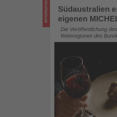
INTERNATIONAL
Wissen,
Südaustralien erhält als ers
Südaustralien e
was
eigenen MICHE
im
Die Veröffentlichung de
Tourismus
Weinregionen des Bundes
los
ist!