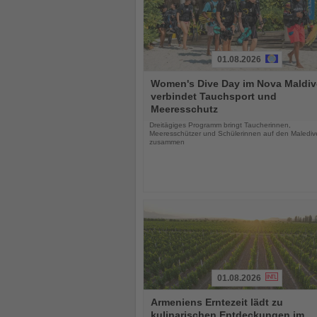
01.08.2026
Lesen
Women's Dive Day im Nova Maldiv
Sie
verbindet Tauchsport und
die
Meeresschutz
Nachrichten
Dreitägiges Programm bringt Taucherinnen,
Meeresschützer und Schülerinnen auf den Malediv
zusammen
01.08.2026
Lesen
Armeniens Erntezeit lädt zu
Sie
kulinarischen Entdeckungen im