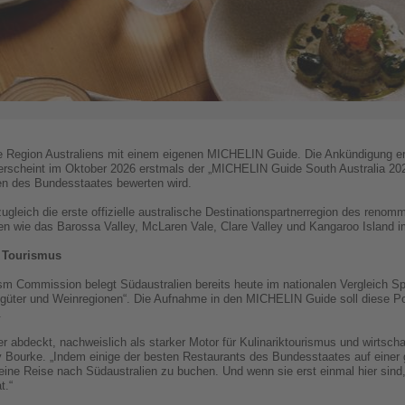
ge Region Australiens mit einem eigenen MICHELIN Guide. Die Ankündigung er
 erscheint im Oktober 2026 erstmals der „MICHELIN Guide South Australia 202
en des Bundesstaates bewerten wird.
zugleich die erste offizielle australische Destinationspartnerregion des renom
en wie das Barossa Valley, McLaren Vale, Clare Valley und Kangaroo Island 
n Tourismus
m Commission belegt Südaustralien bereits heute im nationalen Vergleich Sp
üter und Weinregionen“. Die Aufnahme in den MICHELIN Guide soll diese Pos
.
er abdeckt, nachweislich als starker Motor für Kulinariktourismus und wirtscha
 Bourke. „Indem einige der besten Restaurants des Bundesstaates auf einer g
eine Reise nach Südaustralien zu buchen. Und wenn sie erst einmal hier sind,
t.“