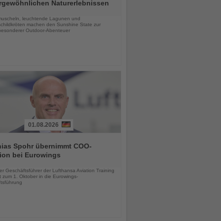
rgewöhnlichen Naturerlebnissen
chten
uscheln, leuchtende Lagunen und
childkröten machen den Sunshine State zur
esonderer Outdoor-Abenteuer
01.08.2026
hias Spohr übernimmt COO-
ion bei Eurowings
chten
er Geschäftsführer der Lufthansa Aviation Training
 zum 1. Oktober in die Eurowings-
tsführung