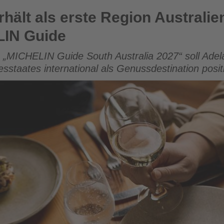
te Region Australiens einen eigenen MICHELIN Guide
rhält als erste Region Australie
LIN Guide
s „MICHELIN Guide South Australia 2027“ soll Adel
staates international als Genussdestination posit