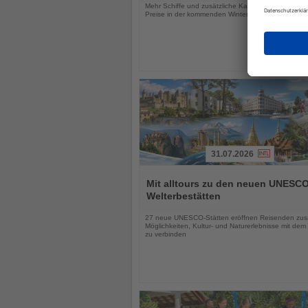
Mehr Schiffe und zusätzliche Kapazitäten könnten 
Preise in der kommenden Wintersaison unter Druck
31.07.2026
Lesen
Sie
Mit alltours zu den neuen UNESCO
die
Welterbestätten
Nachrichten
27 neue UNESCO-Stätten eröffnen Reisenden zusä
Möglichkeiten, Kultur- und Naturerlebnisse mit dem
zu verbinden