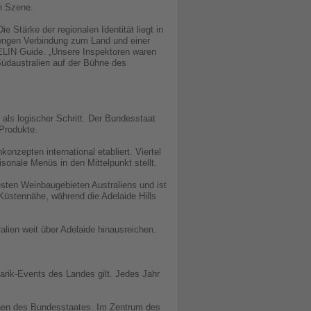
n Szene.
e Stärke der regionalen Identität liegt in
r engen Verbindung zum Land und einer
HELIN Guide. „Unsere Inspektoren waren
Südaustralien auf der Bühne des
 als logischer Schritt. Der Bundesstaat
Produkte.
nzepten international etabliert. Viertel
sonale Menüs in den Mittelpunkt stellt.
esten Weinbaugebieten Australiens und ist
Küstennähe, während die Adelaide Hills
lien weit über Adelaide hinausreichen.
narik-Events des Landes gilt. Jedes Jahr
onen des Bundesstaates. Im Zentrum des