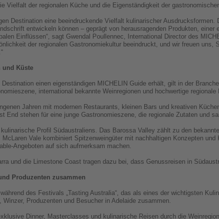
e Vielfalt der regionalen Küche und die Eigenständigkeit der gastronomische
igen Destination eine beeindruckende Vielfalt kulinarischer Ausdrucksformen. Di
Handschrift entwickeln können – geprägt von herausragenden Produkten, eine
balen Einflüssen“, sagt Gwendal Poullennec, International Director des MIC
önlichkeit der regionalen Gastronomiekultur beeindruckt, und wir freuen uns, 
“
 und Küste
 Destination einen eigenständigen MICHELIN Guide erhält, gilt in der Branche
omieszene, international bekannte Weinregionen und hochwertige regionale 
ngenen Jahren mit modernen Restaurants, kleinen Bars und kreativen Küchenko
st End stehen für eine junge Gastronomieszene, die regionale Zutaten und sai
 kulinarische Profil Südaustraliens. Das Barossa Valley zählt zu den bekannt
. McLaren Vale kombiniert Spitzenweingüter mit nachhaltigen Konzepten und 
-Table-Angeboten auf sich aufmerksam machen.
ra und die Limestone Coast tragen dazu bei, dass Genussreisen in Südaustra
he und Produzenten zusammen
ährend des Festivals „Tasting Australia“, das als eines der wichtigsten Kuli
e, Winzer, Produzenten und Besucher in Adelaide zusammen.
klusive Dinner, Masterclasses und kulinarische Reisen durch die Weinregi