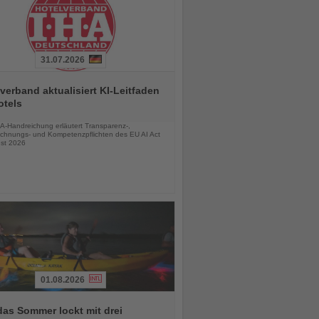
31.07.2026
verband aktualisiert KI-Leitfaden
otels
chten
A-Handreichung erläutert Transparenz-,
chnungs- und Kompetenzpflichten des EU AI Act
st 2026
01.08.2026
das Sommer lockt mit drei