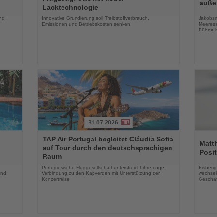
die
die
auße
Lacktechnologie
Nachrichten
Nachri
und
Innovative Grundierung soll Treibstoffverbrauch,
Jakobsm
Emissionen und Betriebskosten senken
Meeress
Bühne b
31.07.2026
Lesen
Lesen
TAP Air Portugal begleitet Cláudia Sofia
Sie
Sie
Matt
auf Tour durch den deutschsprachigen
die
die
Posit
Raum
Nachrichten
Nachri
Portugiesische Fluggesellschaft unterstreicht ihre enge
Bisherig
und
Verbindung zu den Kapverden mit Unterstützung der
wechselt
Konzertreise
Geschäf