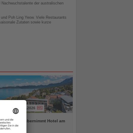
d Nachwuchstalente der australischen
 und Poh Ling Yeow. Viele Restaurants
aisonale Zutaten sowie kurze
31.07.2026
ardo Hotels übernimmt Hotel am
er See
chten