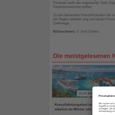
Festivals steht der sogenannte Town Squ
Gastronomieszene treffen.
Zu den bekannten Persönlichkeiten der s
der Region arbeiten eng mit lokalen Fis
Lieferwege.
Bildnachweis
: © Josh Geelen
Die meistgelesenen 
31.07.2026
Lesen
Sie
Kreuzfahrtangebot in der Karibik
die
wächst im Winter um zehn Prozent
Nachrichten