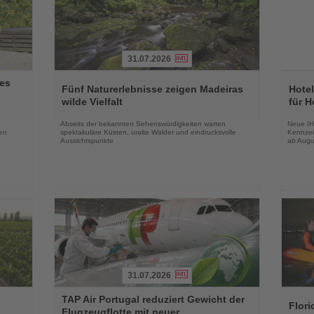
31.07.2026
Lesen
Lesen
es
Sie
Sie
Fünf Naturerlebnisse zeigen Madeiras
Hotel
die
die
wilde Vielfalt
für H
Nachrichten
Nachri
Abseits der bekannten Sehenswürdigkeiten warten
Neue IH
en
spektakuläre Küsten, uralte Wälder und eindrucksvolle
Kennzei
Aussichtspunkte
ab Augu
31.07.2026
Lesen
Lesen
TAP Air Portugal reduziert Gewicht der
Sie
Sie
Flori
Flugzeugflotte mit neuer