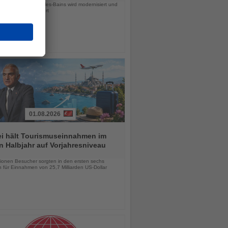
es Hilton in Evian-les-Bains wird modernisiert und
als NYX Hotel geführt
01.08.2026
ei hält Tourismuseinnahmen im
n Halbjahr auf Vorjahresniveau
chten
lionen Besucher sorgten in den ersten sechs
 für Einnahmen von 25,7 Milliarden US-Dollar