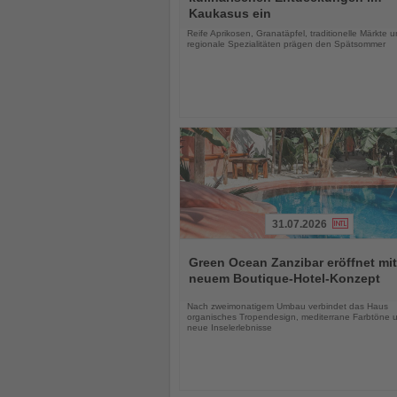
die
Kaukasus ein
Nachrichten
Reife Aprikosen, Granatäpfel, traditionelle Märkte 
regionale Spezialitäten prägen den Spätsommer
31.07.2026
Lesen
Sie
Green Ocean Zanzibar eröffnet mit
die
neuem Boutique-Hotel-Konzept
Nachrichten
Nach zweimonatigem Umbau verbindet das Haus
organisches Tropendesign, mediterrane Farbtöne 
neue Inselerlebnisse