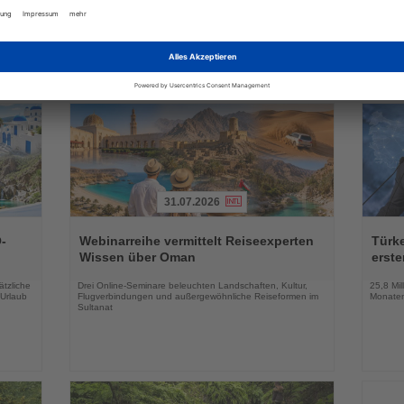
die
Webinar am 26. August gibt Einblicke in das
Ehemalig
 setzen
Flottenangebot und die künftige Ace Class
künftig 
31.07.2026
Lesen
Lesen
Sie
Sie
-
Webinarreihe vermittelt Reiseexperten
Türk
die
die
Wissen über Oman
erste
Nachrichten
Nachri
tzliche
Drei Online-Seminare beleuchten Landschaften, Kultur,
25,8 Mil
 Urlaub
Flugverbindungen und außergewöhnliche Reiseformen im
Monaten
Sultanat